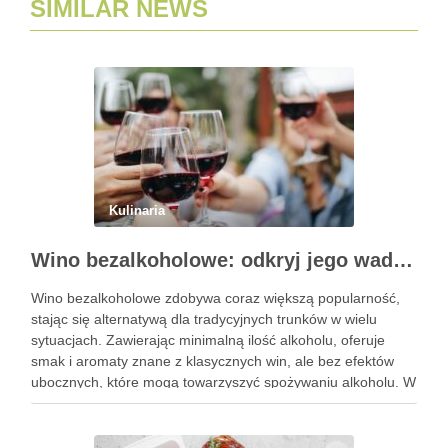
SIMILAR NEWS
Kulinaria
Wino bezalkoholowe: odkryj jego wady i zalety
Wino bezalkoholowe zdobywa coraz większą popularność,
stając się alternatywą dla tradycyjnych trunków w wielu
sytuacjach. Zawierając minimalną ilość alkoholu, oferuje
smak i aromaty znane z klasycznych win, ale bez efektów
ubocznych, które mogą towarzyszyć spożywaniu alkoholu. W
obliczu rosnącej świadomości zdrowotnej, wiele osób
decyduje się na ten napój, pragnąc cieszyć …