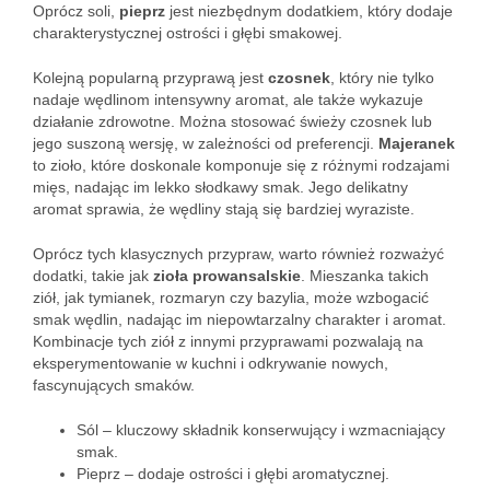
Oprócz soli,
pieprz
jest niezbędnym dodatkiem, który dodaje
charakterystycznej ostrości i głębi smakowej.
Kolejną popularną przyprawą jest
czosnek
, który nie tylko
nadaje wędlinom intensywny aromat, ale także wykazuje
działanie zdrowotne. Można stosować świeży czosnek lub
jego suszoną wersję, w zależności od preferencji.
Majeranek
to zioło, które doskonale komponuje się z różnymi rodzajami
mięs, nadając im lekko słodkawy smak. Jego delikatny
aromat sprawia, że wędliny stają się bardziej wyraziste.
Oprócz tych klasycznych przypraw, warto również rozważyć
dodatki, takie jak
zioła prowansalskie
. Mieszanka takich
ziół, jak tymianek, rozmaryn czy bazylia, może wzbogacić
smak wędlin, nadając im niepowtarzalny charakter i aromat.
Kombinacje tych ziół z innymi przyprawami pozwalają na
eksperymentowanie w kuchni i odkrywanie nowych,
fascynujących smaków.
Sól – kluczowy składnik konserwujący i wzmacniający
smak.
Pieprz – dodaje ostrości i głębi aromatycznej.