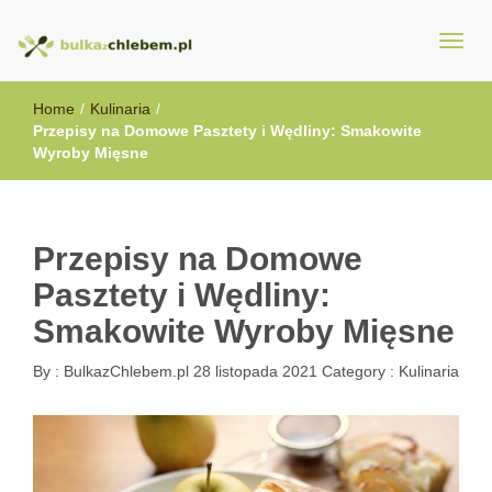
BulkazChlebem.pl
Home
/
Kulinaria
/
Przepisy na Domowe Pasztety i Wędliny: Smakowite
Wyroby Mięsne
Przepisy na Domowe
Pasztety i Wędliny:
Smakowite Wyroby Mięsne
By :
BulkazChlebem.pl
28 listopada 2021
Category :
Kulinaria