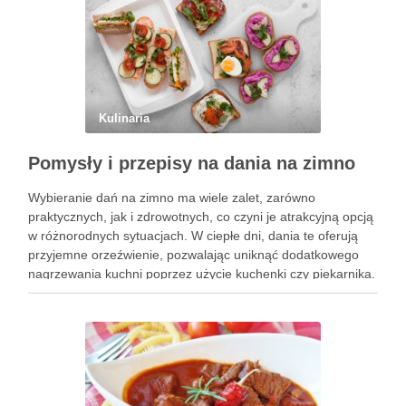
Kulinaria
Pomysły i przepisy na dania na zimno
Wybieranie dań na zimno ma wiele zalet, zarówno
praktycznych, jak i zdrowotnych, co czyni je atrakcyjną opcją
w różnorodnych sytuacjach. W ciepłe dni, dania te oferują
przyjemne orzeźwienie, pozwalając uniknąć dodatkowego
nagrzewania kuchni poprzez użycie kuchenki czy piekarnika.
To znacząco wpływa na komfort życia, zwłaszcza w gorące,
letnie miesiące. Dania …