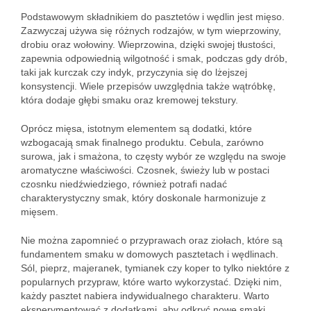
Podstawowym składnikiem do pasztetów i wędlin jest mięso.
Zazwyczaj używa się różnych rodzajów, w tym wieprzowiny,
drobiu oraz wołowiny. Wieprzowina, dzięki swojej tłustości,
zapewnia odpowiednią wilgotność i smak, podczas gdy drób,
taki jak kurczak czy indyk, przyczynia się do lżejszej
konsystencji. Wiele przepisów uwzględnia także wątróbkę,
która dodaje głębi smaku oraz kremowej tekstury.
Oprócz mięsa, istotnym elementem są dodatki, które
wzbogacają smak finalnego produktu. Cebula, zarówno
surowa, jak i smażona, to częsty wybór ze względu na swoje
aromatyczne właściwości. Czosnek, świeży lub w postaci
czosnku niedźwiedziego, również potrafi nadać
charakterystyczny smak, który doskonale harmonizuje z
mięsem.
Nie można zapomnieć o przyprawach oraz ziołach, które są
fundamentem smaku w domowych pasztetach i wędlinach.
Sól, pieprz, majeranek, tymianek czy koper to tylko niektóre z
popularnych przypraw, które warto wykorzystać. Dzięki nim,
każdy pasztet nabiera indywidualnego charakteru. Warto
eksperymentować z dodatkami, aby odkryć nowe smaki.