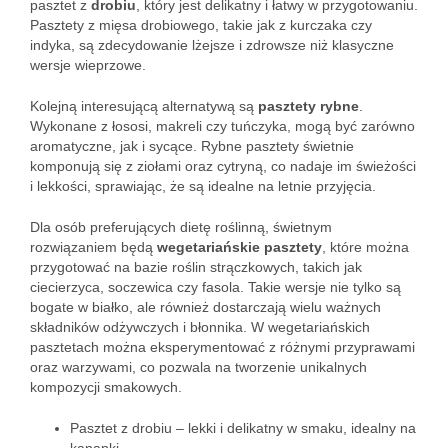
pasztet z
drobiu
, który jest delikatny i łatwy w przygotowaniu.
Pasztety z mięsa drobiowego, takie jak z kurczaka czy
indyka, są zdecydowanie lżejsze i zdrowsze niż klasyczne
wersje wieprzowe.
Kolejną interesującą alternatywą są
pasztety rybne
.
Wykonane z łososi, makreli czy tuńczyka, mogą być zarówno
aromatyczne, jak i sycące. Rybne pasztety świetnie
komponują się z ziołami oraz cytryną, co nadaje im świeżości
i lekkości, sprawiając, że są idealne na letnie przyjęcia.
Dla osób preferujących dietę roślinną, świetnym
rozwiązaniem będą
wegetariańskie pasztety
, które można
przygotować na bazie roślin strączkowych, takich jak
ciecierzyca, soczewica czy fasola. Takie wersje nie tylko są
bogate w białko, ale również dostarczają wielu ważnych
składników odżywczych i błonnika. W wegetariańskich
pasztetach można eksperymentować z różnymi przyprawami
oraz warzywami, co pozwala na tworzenie unikalnych
kompozycji smakowych.
Pasztet z drobiu – lekki i delikatny w smaku, idealny na