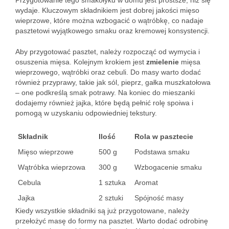
Przygotowanie tego smakołyku w domu jest prostsze, niż się
wydaje. Kluczowym składnikiem jest dobrej jakości mięso
wieprzowe, które można wzbogacić o wątróbkę, co nadaje
pasztetowi wyjątkowego smaku oraz kremowej konsystencji.
Aby przygotować pasztet, należy rozpocząć od wymycia i
osuszenia mięsa. Kolejnym krokiem jest
zmielenie
mięsa
wieprzowego, wątróbki oraz cebuli. Do masy warto dodać
również przyprawy, takie jak sól, pieprz, gałka muszkatołowa
– one podkreślą smak potrawy. Na koniec do mieszanki
dodajemy również jajka, które będą pełnić rolę spoiwa i
pomogą w uzyskaniu odpowiedniej tekstury.
Składnik
Ilość
Rola w pasztecie
Mięso wieprzowe
500 g
Podstawa smaku
Wątróbka wieprzowa
300 g
Wzbogacenie smaku
Cebula
1 sztuka
Aromat
Jajka
2 sztuki
Spójność masy
Kiedy wszystkie składniki są już przygotowane, należy
przełożyć masę do formy na pasztet. Warto dodać odrobinę