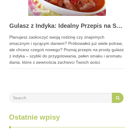
Kulinaria
Gulasz z Indyka: Idealny Przepis na Szybki i Smaczny Obiad
Planujesz zaskoczyć swoją rodzinę czy znajomych
smacznym i sycącym daniem? Próbowałeś już wiele potraw,
ale chcesz czegoś nowego? Poznaj przepis na prosty gulasz
z indyka – szybki do przygotowania, pełen smaku i aromatu
dania, które z pewnością zachwyci Twoich gości.
Zastanawiasz się, jak go przyrządzić? To bardzo proste!
Zapraszam do …
Ostatnie wpisy