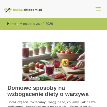
BulkazChlebem.pl
Home
/
Miesiąc:
styczeń 2026
Dieta
Domowe sposoby na
wzbogacenie diety o warzywa
Coraz częściej zwracamy uwagę na to, co jemy i jak nasze
codzienne wybory wpływają na zdrowie. Warzywa od lat