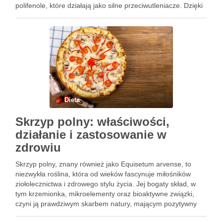
polifenole, które działają jako silne przeciwutleniacze. Dzięki
niskiej kaloryczności i wysokiej zawartości błonnika, liczi staje
się idealnym dodatkiem do …
Dieta
Skrzyp polny: właściwości,
działanie i zastosowanie w
zdrowiu
Skrzyp polny, znany również jako Equisetum arvense, to
niezwykła roślina, która od wieków fascynuje miłośników
ziołolecznictwa i zdrowego stylu życia. Jej bogaty skład, w
tym krzemionka, mikroelementy oraz bioaktywne związki,
czyni ją prawdziwym skarbem natury, mającym pozytywny
wpływ na zdrowie układu sercowo-naczyniowego, kości oraz