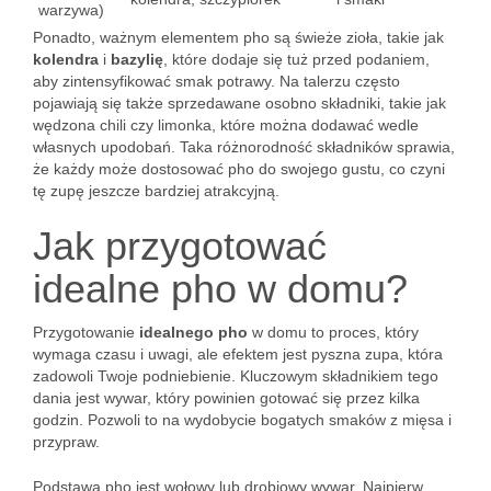
warzywa)
Ponadto, ważnym elementem pho są świeże zioła, takie jak
kolendra
i
bazylię
, które dodaje się tuż przed podaniem,
aby zintensyfikować smak potrawy. Na talerzu często
pojawiają się także sprzedawane osobno składniki, takie jak
wędzona chili czy limonka, które można dodawać wedle
własnych upodobań. Taka różnorodność składników sprawia,
że każdy może dostosować pho do swojego gustu, co czyni
tę zupę jeszcze bardziej atrakcyjną.
Jak przygotować
idealne pho w domu?
Przygotowanie
idealnego pho
w domu to proces, który
wymaga czasu i uwagi, ale efektem jest pyszna zupa, która
zadowoli Twoje podniebienie. Kluczowym składnikiem tego
dania jest wywar, który powinien gotować się przez kilka
godzin. Pozwoli to na wydobycie bogatych smaków z mięsa i
przypraw.
Podstawą pho jest wołowy lub drobiowy wywar. Najpierw