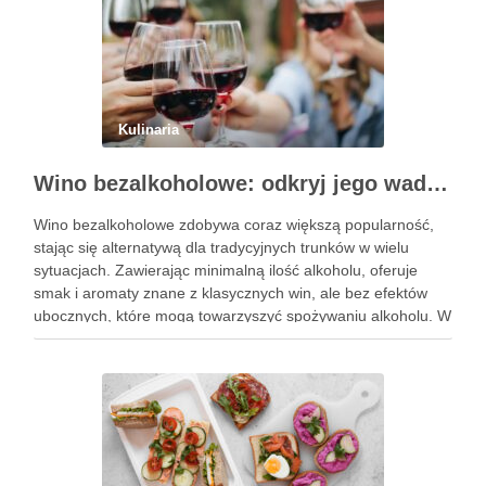
Kulinaria
Wino bezalkoholowe: odkryj jego wady i zalety
Wino bezalkoholowe zdobywa coraz większą popularność,
stając się alternatywą dla tradycyjnych trunków w wielu
sytuacjach. Zawierając minimalną ilość alkoholu, oferuje
smak i aromaty znane z klasycznych win, ale bez efektów
ubocznych, które mogą towarzyszyć spożywaniu alkoholu. W
obliczu rosnącej świadomości zdrowotnej, wiele osób
decyduje się na ten napój, pragnąc cieszyć …