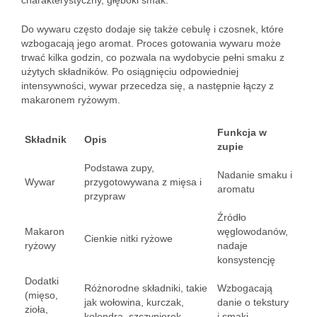
charakterystyczny, głęboki smak.
Do wywaru często dodaje się także cebulę i czosnek, które
wzbogacają jego aromat. Proces gotowania wywaru może
trwać kilka godzin, co pozwala na wydobycie pełni smaku z
użytych składników. Po osiągnięciu odpowiedniej
intensywności, wywar przecedza się, a następnie łączy z
makaronem ryżowym.
Funkcja w
Składnik
Opis
zupie
Podstawa zupy,
Nadanie smaku i
Wywar
przygotowywana z mięsa i
aromatu
przypraw
Źródło
Makaron
węglowodanów,
Cienkie nitki ryżowe
ryżowy
nadaje
konsystencję
Dodatki
Różnorodne składniki, takie
Wzbogacają
(mięso,
jak wołowina, kurczak,
danie o tekstury
zioła,
kolendra, szczypiorek
i smaki