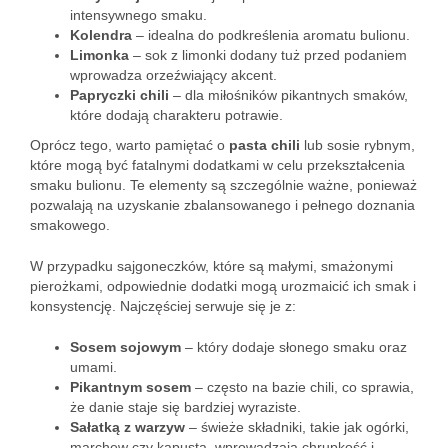
intensywnego smaku.
Kolendra
– idealna do podkreślenia aromatu bulionu.
Limonka
– sok z limonki dodany tuż przed podaniem
wprowadza orzeźwiający akcent.
Papryczki chili
– dla miłośników pikantnych smaków,
które dodają charakteru potrawie.
Oprócz tego, warto pamiętać o
pasta chili
lub sosie rybnym,
które mogą być fatalnymi dodatkami w celu przekształcenia
smaku bulionu. Te elementy są szczególnie ważne, ponieważ
pozwalają na uzyskanie zbalansowanego i pełnego doznania
smakowego.
W przypadku sajgoneczków, które są małymi, smażonymi
pierożkami, odpowiednie dodatki mogą urozmaicić ich smak i
konsystencję. Najczęściej serwuje się je z:
Sosem sojowym
– który dodaje słonego smaku oraz
umami.
Pikantnym sosem
– często na bazie chili, co sprawia,
że danie staje się bardziej wyraziste.
Sałatką z warzyw
– świeże składniki, takie jak ogórki,
marchew czy kapusta, wprowadzają chrupkość i