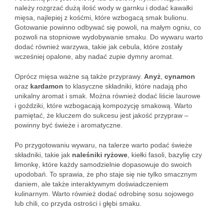
należy rozgrzać dużą ilość wody w garnku i dodać kawałki
mięsa, najlepiej z kośćmi, które wzbogacą smak bulionu.
Gotowanie powinno odbywać się powoli, na małym ogniu, co
pozwoli na stopniowe wydobywanie smaku. Do wywaru warto
dodać również warzywa, takie jak cebula, które zostały
wcześniej opalone, aby nadać zupie dymny aromat.
Oprócz mięsa ważne są także przyprawy.
Anyż
,
cynamon
oraz
kardamon
to klasyczne składniki, które nadają pho
unikalny aromat i smak. Można również dodać liście laurowe
i goździki, które wzbogacają kompozycję smakową. Warto
pamiętać, że kluczem do sukcesu jest jakość przypraw –
powinny być świeże i aromatyczne.
Po przygotowaniu wywaru, na talerze warto podać świeże
składniki, takie jak
naleśniki ryżowe
, kiełki fasoli, bazylię czy
limonkę, które każdy samodzielnie dopasowuje do swoich
upodobań. To sprawia, że pho staje się nie tylko smacznym
daniem, ale także interaktywnym doświadczeniem
kulinarnym. Warto również dodać odrobinę sosu sojowego
lub chili, co przyda ostrości i głębi smaku.