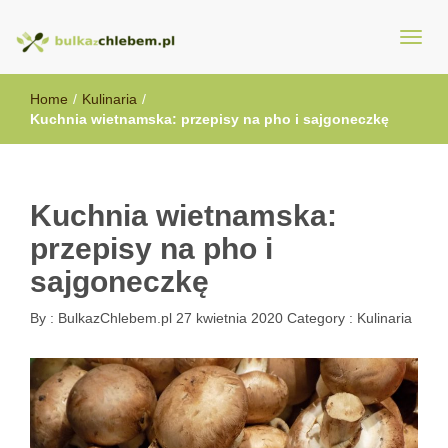
BulkazChlebem.pl
Home
/
Kulinaria
/
Kuchnia wietnamska: przepisy na pho i sajgoneczkę
Kuchnia wietnamska:
przepisy na pho i
sajgoneczkę
By :
BulkazChlebem.pl
27 kwietnia 2020
Category :
Kulinaria