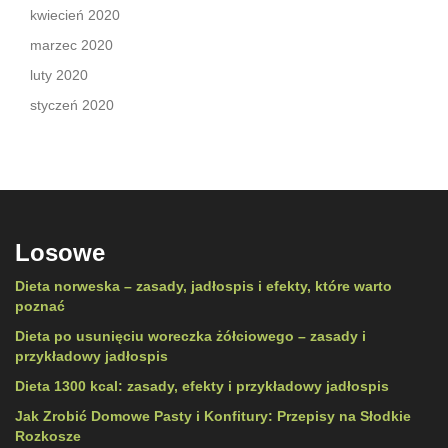
kwiecień 2020
marzec 2020
luty 2020
styczeń 2020
Losowe
Dieta norweska – zasady, jadłospis i efekty, które warto
poznać
Dieta po usunięciu woreczka żółciowego – zasady i
przykładowy jadłospis
Dieta 1300 kcal: zasady, efekty i przykładowy jadłospis
Jak Zrobić Domowe Pasty i Konfitury: Przepisy na Słodkie
Rozkosze