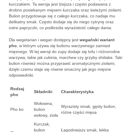
kurczakiem. Ta wersja jest lżejsza i często podawana z
drobno posiekanym mięsem kurczaka oraz świeżymi ziołami.
Bulion przygotowuje się z całego kurczaka, co nadaje mu
delikatny smak. Często dodaje się do niego cytrynę oraz
ostre papryczki, co podkreśla wyrazistość całego dania.
Dla wegetarian i wegan dostępny jest
wegański wariant
pho
, w którym używa się bulionu warzywnego zamiast
mięsnego. W tej wersji do zupy dodaje się tofu i różnorodne
warzywa, takie jak cukinia, marchew czy grzyby shiitake. Taki
bulion również można przyprawić aromatycznymi ziołami,
dzięki czemu staje się równie smaczny jak jego mięsne
odpowiedniki.
Rodzaj
Składniki
Charakterystyka
pho
Wołowina,
Wyrazisty smak, gęsty bulion,
Pho bo
bulion
różne części mięsa
wołowy, zioła
Kurczak,
bulion
Łagodniejszy smak, lekka