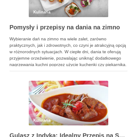
Kulinaria
Pomysły i przepisy na dania na zimno
Wybieranie dań na zimno ma wiele zalet, zarówno
praktycznych, jak i zdrowotnych, co czyni je atrakcyjną opcją
w różnorodnych sytuacjach. W ciepłe dni, dania te oferują
przyjemne orzeźwienie, pozwalając uniknąć dodatkowego
nagrzewania kuchni poprzez użycie kuchenki czy piekarnika.
To znacząco wpływa na komfort życia, zwłaszcza w gorące,
letnie miesiące. Dania …
Kulinaria
Gulasz z Indyka: Idealny Przepis na Szybki i Smaczny Obiad