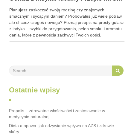
Planujesz zaskoczyć swoją rodzinę czy znajomych
smacznym i sycącym daniem? Próbowałeś już wiele potraw,
ale chcesz czegoś nowego? Poznaj przepis na prosty gulasz
z indyka – szybki do przygotowania, pełen smaku i aromatu
dania, które z pewnością zachwyci Twoich gości.
Zastanawiasz się, jak go przyrządzić? To bardzo proste!
Zapraszam do …
Ostatnie wpisy
Propolis – zdrowotne właściwości i zastosowanie w
medycynie naturalnej
Dieta atopowa: jak odżywianie wpływa na AZS i zdrowie
skóry