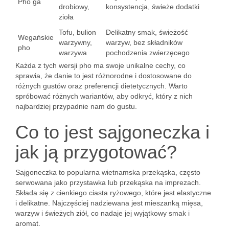
Pho ga
drobiowy,
konsystencja, świeże dodatki
zioła
Tofu, bulion
Delikatny smak, świeżość
Wegańskie
warzywny,
warzyw, bez składników
pho
warzywa
pochodzenia zwierzęcego
Każda z tych wersji pho ma swoje unikalne cechy, co
sprawia, że danie to jest różnorodne i dostosowane do
różnych gustów oraz preferencji dietetycznych. Warto
spróbować różnych wariantów, aby odkryć, który z nich
najbardziej przypadnie nam do gustu.
Co to jest sajgoneczka i
jak ją przygotować?
Sajgoneczka to popularna wietnamska przekąska, często
serwowana jako przystawka lub przekąska na imprezach.
Składa się z cienkiego ciasta ryżowego, które jest elastyczne
i delikatne. Najczęściej nadziewana jest mieszanką mięsa,
warzyw i świeżych ziół, co nadaje jej wyjątkowy smak i
aromat.