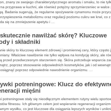
n, znany ze swojego charakterystycznego aromatu i smaku, to nie tyl
rna przyprawa w kuchni, ale również potężny sprzymierzeniec w walce 
ą. Badania sugerują, że regularne spożywanie cynamonu może przyc
przyspieszenia metabolizmu oraz regulacji poziomu cukru we krwi, co z 
da się na zmniejszenie apetytu i …
 skutecznie nawilżać skórę? Kluczowe
ody i składniki
nie skóry to kluczowy element zdrowej i promiennej cery, który często 
niany. Właściwe nawilżenie nie tylko wpływa na kondycję skóry, ale ró
 ją przed przedwczesnym starzeniem się. Skóra potrzebuje wsparcia z
nątrz, poprzez stosowanie odpowiednich kosmetyków, jak i od wewnątr
osiągnąć poprzez odpowiednie nawodnienie organizmu. …
ywki potreningowe: Klucz do efektywn
eneracji mięśni
i potreningowe stały się nieodłącznym elementem rutyny wielu sporto
stów fitnessu. Ich głównym celem jest wspieranie regeneracji organiz
wnym wysiłku, co jest kluczowe dla osiągania lepszych wyników i unikn