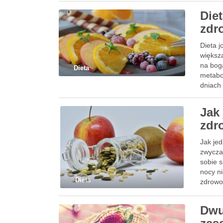
Diet
zdr
Dieta 
większ
na boga
Dieta
metabo
dniach
Jak
zdr
Jak je
zwycza
sobie s
nocy n
Dieta
zdrowo
Dwu