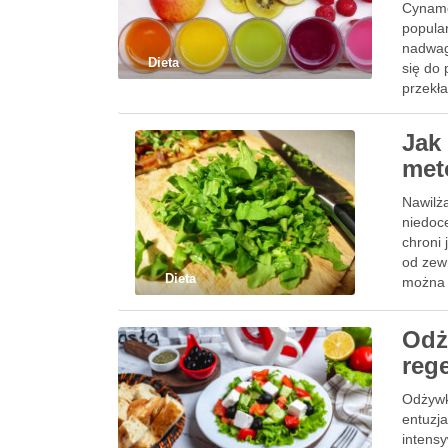
Cynamo
popula
nadwag
Dieta
się do 
przekła
Jak
met
Nawilża
niedoce
chroni
od zew
Dieta
można 
Odż
reg
Odżywk
entuzja
intensy