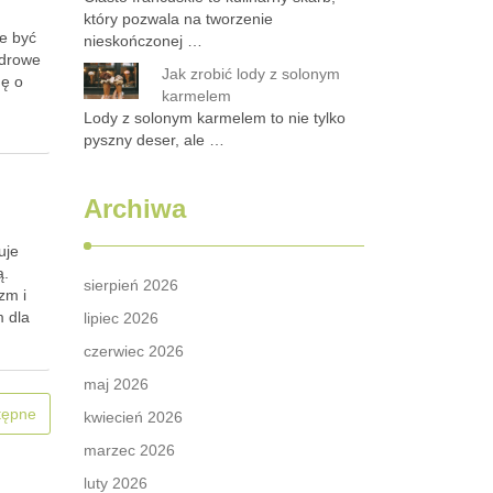
który pozwala na tworzenie
e być
nieskończonej …
zdrowe
Jak zrobić lody z solonym
gę o
karmelem
Lody z solonym karmelem to nie tylko
pyszny deser, ale …
Archiwa
uje
ą.
sierpień 2026
zm i
m dla
lipiec 2026
…
czerwiec 2026
maj 2026
tępne
kwiecień 2026
marzec 2026
luty 2026