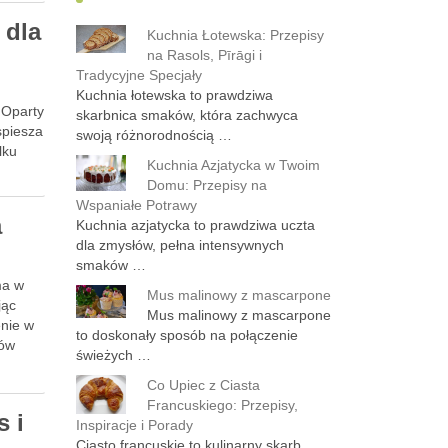
 dla
Kuchnia Łotewska: Przepisy
na Rasols, Pīrāgi i
Tradycyjne Specjały
Kuchnia łotewska to prawdziwa
 Oparty
skarbnica smaków, która zachwyca
spiesza
swoją różnorodnością …
lku
Kuchnia Azjatycka w Twoim
Domu: Przepisy na
Wspaniałe Potrawy
a
Kuchnia azjatycka to prawdziwa uczta
dla zmysłów, pełna intensywnych
smaków …
ma w
Mus malinowy z mascarpone
jąc
Mus malinowy z mascarpone
enie w
to doskonały sposób na połączenie
mów
świeżych …
Co Upiec z Ciasta
Francuskiego: Przepisy,
s i
Inspiracje i Porady
Ciasto francuskie to kulinarny skarb,