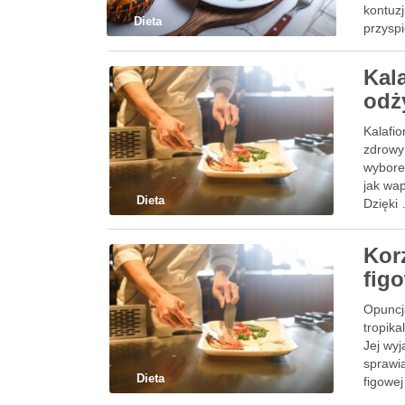
kontuz
Dieta
przysp
Kal
odż
Kalafio
zdrowy
wybore
jak wap
Dieta
Dzięki
Kor
fig
Opuncj
tropika
Jej wy
sprawia
Dieta
figowej