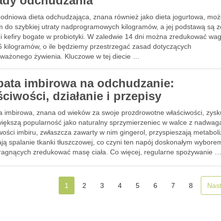
ady odchudzania
odniowa dieta odchudzająca, znana również jako dieta jogurtowa, moż
m do szybkiej utraty nadprogramowych kilogramów, a jej podstawą są 
 i kefiry bogate w probiotyki. W zaledwie 14 dni można zredukować wa
6 kilogramów, o ile będziemy przestrzegać zasad dotyczących
ważonego żywienia. Kluczowe w tej diecie …
bata imbirowa na odchudzanie:
ciwości, działanie i przepisy
a imbirowa, znana od wieków za swoje prozdrowotne właściwości, zysk
większą popularność jako naturalny sprzymierzeniec w walce z nadwag
ości imbiru, zwłaszcza zawarty w nim gingerol, przyspieszają metaboli
ją spalanie tkanki tłuszczowej, co czyni ten napój doskonałym wybore
ragnących zredukować masę ciała. Co więcej, regularne spożywanie 
1
2
3
4
5
6
7
8
Nas