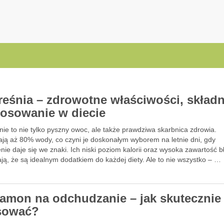
.pl
reśnia – zdrowotne właściwości, składni
tosowanie w diecie
ie to nie tylko pyszny owoc, ale także prawdziwa skarbnica zdrowia.
ają aż 80% wody, co czyni je doskonałym wyborem na letnie dni, gdy
nie daje się we znaki. Ich niski poziom kalorii oraz wysoka zawartość b
ją, że są idealnym dodatkiem do każdej diety. Ale to nie wszystko – …
amon na odchudzanie – jak skutecznie
sować?