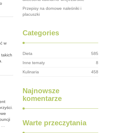
co
Przepisy na domowe naleśniki i
…
placuszki
Categories
ść w
Dieta
585
 takich
a.
Inne tematy
8
Kulinaria
458
Najnowsze
komentarze
ent
rzyści.
cowe
puncji
Warte przeczytania
e …