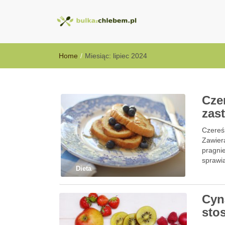
BulkazChlebem
Home
/
Miesiąc:
lipiec 2024
Cze
zas
Czereśn
Zawier
pragnie
sprawia
Dieta
Cyn
sto