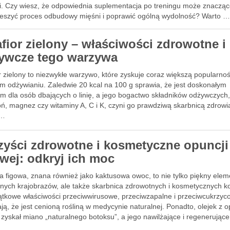
ji. Czy wiesz, że odpowiednia suplementacja po treningu może znaczą
ieszyć proces odbudowy mięśni i poprawić ogólną wydolność? Warto 
afior zielony – właściwości zdrowotne i
ywcze tego warzywa
r zielony to niezwykłe warzywo, które zyskuje coraz większą popularno
m odżywianiu. Zaledwie 20 kcal na 100 g sprawia, że jest doskonałym
m dla osób dbających o linię, a jego bogactwo składników odżywczych,
ń, magnez czy witaminy A, C i K, czyni go prawdziwą skarbnicą zdrowi
 …
zyści zdrowotne i kosmetyczne opuncji
owej: odkryj ich moc
a figowa, znana również jako kaktusowa owoc, to nie tylko piękny elem
lnych krajobrazów, ale także skarbnica zdrowotnych i kosmetycznych ko
jątkowe właściwości przeciwwirusowe, przeciwzapalne i przeciwcukrzy
ją, że jest cenioną rośliną w medycynie naturalnej. Ponadto, olejek z o
 zyskał miano „naturalnego botoksu”, a jego nawilżające i regenerując