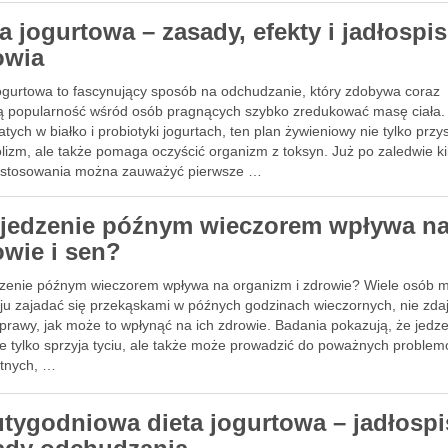
a jogurtowa – zasady, efekty i jadłospis
owia
jogurtowa to fascynujący sposób na odchudzanie, który zdobywa coraz
ą popularność wśród osób pragnących szybko zredukować masę ciała.
tych w białko i probiotyki jogurtach, ten plan żywieniowy nie tylko przy
lizm, ale także pomaga oczyścić organizm z toksyn. Już po zaledwie ki
 stosowania można zauważyć pierwsze …
 jedzenie późnym wieczorem wpływa n
owie i sen?
dzenie późnym wieczorem wpływa na organizm i zdrowie? Wiele osób 
ju zajadać się przekąskami w późnych godzinach wieczornych, nie zda
prawy, jak może to wpłynąć na ich zdrowie. Badania pokazują, że jedz
ie tylko sprzyja tyciu, ale także może prowadzić do poważnych proble
tnych, …
tygodniowa dieta jogurtowa – jadłospi