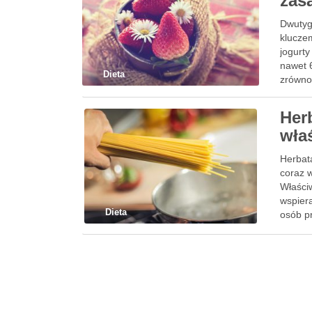
zas
Dwutyg
klucze
jogurty
nawet 
Dieta
zrówno
Her
właś
Herbat
coraz 
Właściw
wspiera
Dieta
osób p