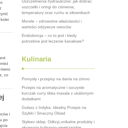
Uszczelnienia hydrauliczne: jak dobrać
ko
uszczelki i oringi do ciśnienia,
z
temperatury oraz ruchu w siłownikach
zynić
kolei
Morele – zdrowotne właściwości i
wartości odżywcze owoców
Endodoncja – co to jest i kiedy
potrzebne jest leczenie kanałowe?
Kulinaria
jest
wnież
arówno
z, co
Pomysły i przepisy na dania na zimno
Przepis na aromatyczne i soczyste
kurczak curry tikka masala z ulubionymi
ej
dodatkami
Gulasz z Indyka: Idealny Przepis na
Szybki i Smaczny Obiad
wców i
mu po
Styleev sklep: Odkryj unikalne produkty i
ięcia
akcesoria kulinarno-wnętrzarskie