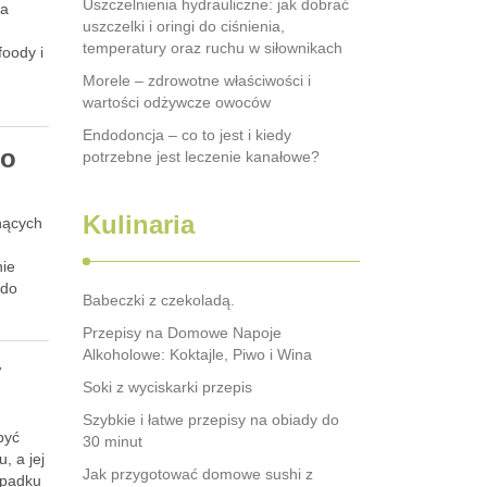
Uszczelnienia hydrauliczne: jak dobrać
la
uszczelki i oringi do ciśnienia,
temperatury oraz ruchu w siłownikach
foody i
Morele – zdrowotne właściwości i
wartości odżywcze owoców
Endodoncja – co to jest i kiedy
to
potrzebne jest leczenie kanałowe?
Kulinaria
snących
nie
 do
Babeczki z czekoladą.
Przepisy na Domowe Napoje
Alkoholowe: Koktajle, Piwo i Wina
y
Soki z wyciskarki przepis
Szybkie i łatwe przepisy na obiady do
być
30 minut
, a jej
Jak przygotować domowe sushi z
ypadku