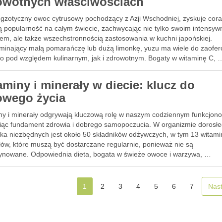
owotnych właściwościach
egzotyczny owoc cytrusowy pochodzący z Azji Wschodniej, zyskuje cor
ą popularność na całym świecie, zachwycając nie tylko swoim intensy
em, ale także wszechstronnością zastosowania w kuchni japońskiej.
minający małą pomarańczę lub dużą limonkę, yuzu ma wiele do zaofe
o pod względem kulinarnym, jak i zdrowotnym. Bogaty w witaminę C, 
aminy i minerały w diecie: klucz do
owego życia
ny i minerały odgrywają kluczową rolę w naszym codziennym funkcjon
iąc fundament zdrowia i dobrego samopoczucia. W organizmie dorosł
eka niezbędnych jest około 50 składników odżywczych, w tym 13 witamin
łów, które muszą być dostarczane regularnie, ponieważ nie są
nowane. Odpowiednia dieta, bogata w świeże owoce i warzywa, …
1
2
3
4
5
6
7
Nas