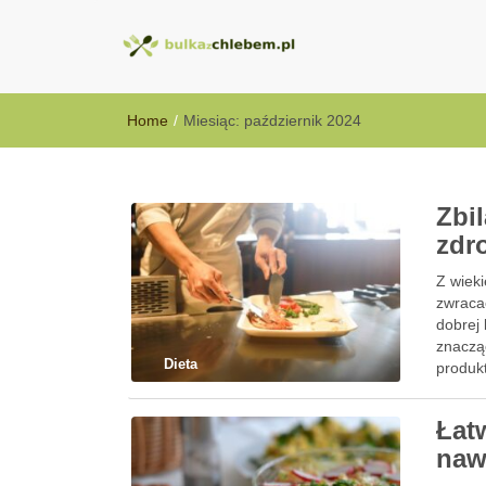
BulkazChlebem
Home
/
Miesiąc:
październik 2024
Zbi
zdr
Z wieki
zwraca
dobrej 
znaczą
Dieta
produk
Łat
naw