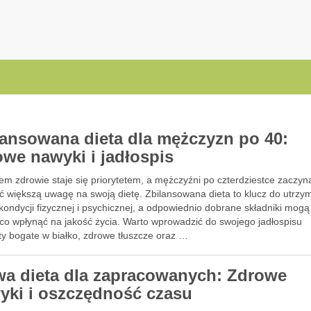
.pl
lansowana dieta dla mężczyzn po 40:
owe nawyki i jadłospis
em zdrowie staje się priorytetem, a mężczyźni po czterdziestce zaczyn
ć większą uwagę na swoją dietę. Zbilansowana dieta to klucz do utrzy
kondycji fizycznej i psychicznej, a odpowiednio dobrane składniki mogą
co wpłynąć na jakość życia. Warto wprowadzić do swojego jadłospisu
ty bogate w białko, zdrowe tłuszcze oraz …
wa dieta dla zapracowanych: Zdrowe
yki i oszczędność czasu