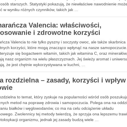
i osób starszych. Statystyki pokazują, że niewłaściwe nawodnienie moż
ić w wyniku różnych czynników, takich jak …
arańcza Valencia: właściwości,
tosowanie i zdrowotne korzyści
cza Valencia to nie tylko pyszny i soczysty owoc, ale także skarbnica
tnych korzyści, które mogą znacząco wpłynąć na nasze samopoczucie
eryzuje się bogactwem witamin, takich jak witamina C, oraz minerałów,
ają nasz organizm na wielu płaszczyznach. Jej świeży aromat i uniwers
ają, że jest chętnie wykorzystywana w kuchni, …
a rozdzielna – zasady, korzyści i wpływ
owie
ozdzielna to temat, który zyskuje na popularności wśród osób poszuku
znych metod na poprawę zdrowia i samopoczucia. Polega ona na oddz
aniu białków i węglowodanów, co ma na celu odciążenie układu
owego. Zwolennicy tej metody twierdzą, że sprzyja ona lepszemu traw
etoksykacji organizmu, jednak jej zasady budzą wiele …