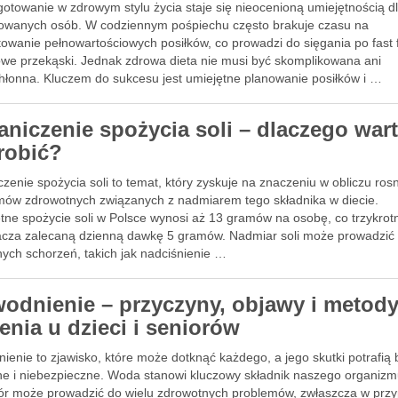
otowanie w zdrowym stylu życia staje się nieocenioną umiejętnością d
owanych osób. W codziennym pośpiechu często brakuje czasu na
owanie pełnowartościowych posiłków, co prowadzi do sięgania po fast 
owe przekąski. Jednak zdrowa dieta nie musi być skomplikowana ani
hłonna. Kluczem do sukcesu jest umiejętne planowanie posiłków i …
aniczenie spożycia soli – dlaczego war
zrobić?
zenie spożycia soli to temat, który zyskuje na znaczeniu w obliczu ro
mów zdrowotnych związanych z nadmiarem tego składnika w diecie.
tne spożycie soli w Polsce wynosi aż 13 gramów na osobę, co trzykrot
acza zalecaną dzienną dawkę 5 gramów. Nadmiar soli może prowadzić
ych schorzeń, takich jak nadciśnienie …
odnienie – przyczyny, objawy i metod
enia u dzieci i seniorów
enie to zjawisko, które może dotknąć każdego, a jego skutki potrafią 
e i niebezpieczne. Woda stanowi kluczowy składnik naszego organizmu
ór może prowadzić do wielu zdrowotnych problemów, zwłaszcza w prz