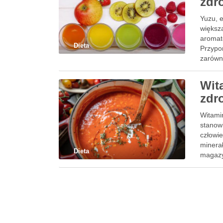
zdr
Yuzu, 
większ
aromat
Dieta
Przypo
zarówn
Wit
zdr
Witami
stanow
człowi
minera
Dieta
magazy