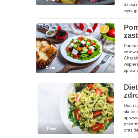
dzieci 
wystąp
Pom
zas
Pomarań
zdrowo
Charakt
wspier
Dieta
sprawi
Diet
zdr
Dieta r
skutec
spożyw
pokarm
Dieta
oraz d