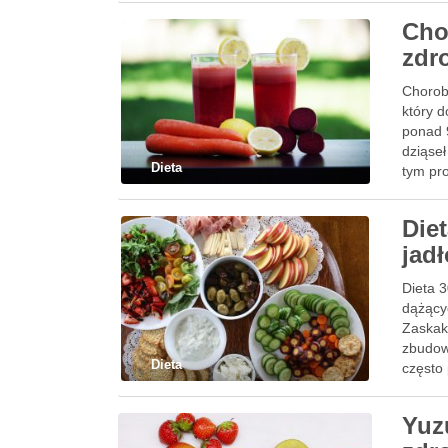
Cho
zdr
Chorob
który 
ponad 
dziąse
Dieta
tym pr
Diet
jad
Dieta 
dążący
Zaskaku
zbudow
Dieta
często
Yuz