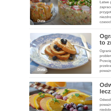
Łatwe g
zaprac
przygot
niezdr
Dieta
czasoc
Ogr
to 
Ogranic
proble
Przecię
przekr
Dieta
poważn
Odw
lecz
Odwodni
poważn
niedob
Dieta