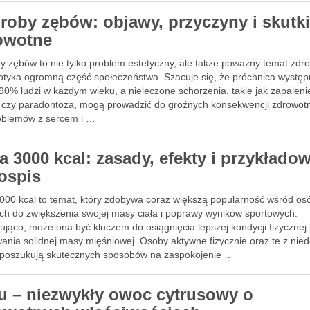
roby zębów: objawy, przyczyny i skutk
owotne
y zębów to nie tylko problem estetyczny, ale także poważny temat zdr
dotyka ogromną część społeczeństwa. Szacuje się, że próchnica występ
90% ludzi w każdym wieku, a nieleczone schorzenia, takie jak zapaleni
ł czy paradontoza, mogą prowadzić do groźnych konsekwencji zdrowot
oblemów z sercem i …
a 3000 kcal: zasady, efekty i przykłado
łospis
3000 kcal to temat, który zdobywa coraz większą popularność wśród os
ch do zwiększenia swojej masy ciała i poprawy wyników sportowych.
jąco, może ona być kluczem do osiągnięcia lepszej kondycji fizycznej 
ania solidnej masy mięśniowej. Osoby aktywne fizycznie oraz te z ni
 poszukują skutecznych sposobów na zaspokojenie …
u – niezwykły owoc cytrusowy o