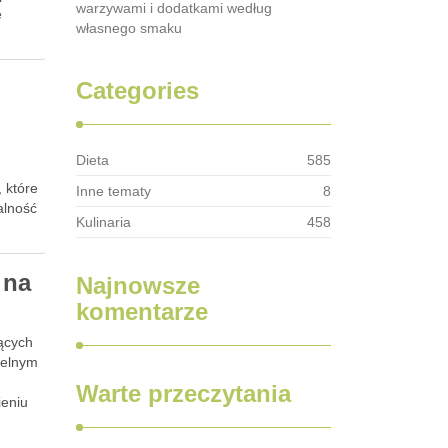
warzywami i dodatkami według
e
własnego smaku
Categories
Dieta
585
.
 które
Inne tematy
8
alność
Kulinaria
458
 na
Najnowsze
komentarze
jących
ielnym
Warte przeczytania
ieniu