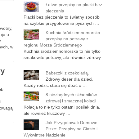
Łatwe przepisy na placki bez
i
pieczenia
Placki bez pieczenia to świetny sposób
na szybkie przygotowanie pysznych …
owotny,
Kuchnia śródziemnomorska:
uje u
przepisy na potrawy z
e
regionu Morza Śródziemnego
nych, w
Kuchnia śródziemnomorska to nie tylko
smakowite potrawy, ale również zdrowy
…
wy
Babeczki z czekoladą.
Zdrowy deser dla dzieci.
Każdy rodzic stara się dbać o …
ób
8 niezbędnych składników
zdrowej i smacznej kolacji
i
Kolacja to nie tylko ostatni posiłek dnia,
edowagą
ale również kluczowy …
Jak Przygotować Domowe
Pizze: Przepisy na Ciasto i
Wykwintne Nadzienie