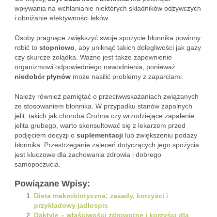
wpływania na wchłanianie niektórych składników odżywczych
i obniżanie efektywności leków.
Osoby pragnące zwiększyć swoje spożycie błonnika powinny
robić to
stopniowo
, aby uniknąć takich dolegliwości jak gazy
czy skurcze żołądka. Ważne jest także zapewnienie
organizmowi odpowiedniego nawodnienia, ponieważ
niedobór płynów
może nasilić problemy z zaparciami.
Należy również pamiętać o przeciwwskazaniach związanych
ze stosowaniem błonnika. W przypadku stanów zapalnych
jelit, takich jak choroba Crohna czy wrzodziejące zapalenie
jelita grubego, warto skonsultować się z lekarzem przed
podjęciem decyzji o
suplementacji
lub zwiększeniu podaży
błonnika. Przestrzeganie zaleceń dotyczących jego spożycia
jest kluczowe dla zachowania zdrowia i dobrego
samopoczucia.
Powiązane Wpisy:
Dieta makrobiotyczna: zasady, korzyści i
przykładowy jadłospis
Daktyle – właściwości zdrowotne i korzyści dla