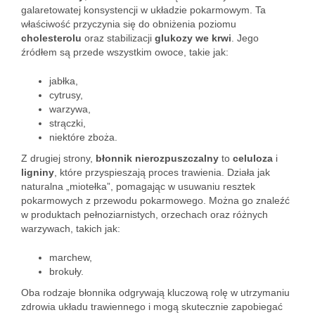
galaretowatej konsystencji w układzie pokarmowym. Ta
właściwość przyczynia się do obniżenia poziomu
cholesterolu
oraz stabilizacji
glukozy we krwi
. Jego
źródłem są przede wszystkim owoce, takie jak:
jabłka,
cytrusy,
warzywa,
strączki,
niektóre zboża.
Z drugiej strony,
błonnik nierozpuszczalny
to
celuloza
i
ligniny
, które przyspieszają proces trawienia. Działa jak
naturalna „miotełka”, pomagając w usuwaniu resztek
pokarmowych z przewodu pokarmowego. Można go znaleźć
w produktach pełnoziarnistych, orzechach oraz różnych
warzywach, takich jak:
marchew,
brokuły.
Oba rodzaje błonnika odgrywają kluczową rolę w utrzymaniu
zdrowia układu trawiennego i mogą skutecznie zapobiegać