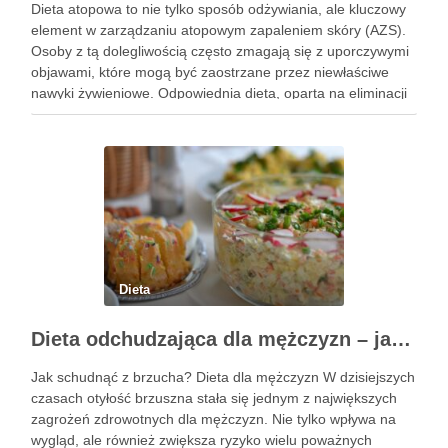
Dieta atopowa to nie tylko sposób odżywiania, ale kluczowy
element w zarządzaniu atopowym zapaleniem skóry (AZS).
Osoby z tą dolegliwością często zmagają się z uporczywymi
objawami, które mogą być zaostrzane przez niewłaściwe
nawyki żywieniowe. Odpowiednia dieta, oparta na eliminacji
pewnych pokarmów i wprowadzeniu składników
wspierających zdrowie skóry, ma potencjał, aby …
Dieta
Dieta odchudzająca dla mężczyzn – jak schudnąć z brzucha?
Jak schudnąć z brzucha? Dieta dla mężczyzn W dzisiejszych
czasach otyłość brzuszna stała się jednym z największych
zagrożeń zdrowotnych dla mężczyzn. Nie tylko wpływa na
wygląd, ale również zwiększa ryzyko wielu poważnych