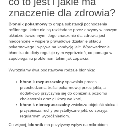
co to jest i jakie ma
znaczenie dla zdrowia?
Błonnik pokarmowy
to grupa substancji pochodzenia
roślinnego, które nie są rozkładane przez enzymy w naszym
układzie trawiennym. Jego znaczenie dla zdrowia jest
nieocenione – wspiera prawidłowe działanie układu
pokarmowego i wpływa na kondycję jelit. Wprowadzenie
błonnika do diety reguluje rytm wypróżnień, co pomaga w
zapobieganiu problemom takim jak zaparcia.
Wyróżniamy dwa podstawowe rodzaje błonnika:
błonnik rozpuszczalny
spowalnia proces
przechodzenia treści pokarmowej przez jelita, a
dodatkowo przyczynia się do obniżenia poziomu
cholesterolu oraz glukozy we krwi,
błonnik nierozpuszczalny
zwiększa objętość stolca i
przyspiesza ruchy perystaltyczne jelit, co sprzyja
regularnym wypróżnieniom.
Co więcej,
błonnik
ma pozytywny wpływ na mikrobiom