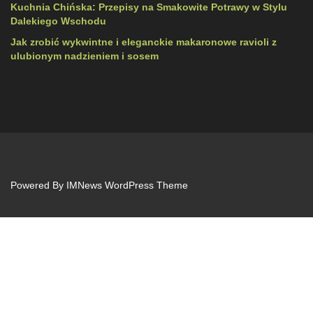
Kuchnia Chińska: Przepisy na Smakowite Potrawy w Stylu
Dalekiego Wschodu
Jak zrobić wykwintne i eleganckie makaronowe ravioli z
ulubionym nadzieniem i sosem
Powered By
IMNews WordPress Theme