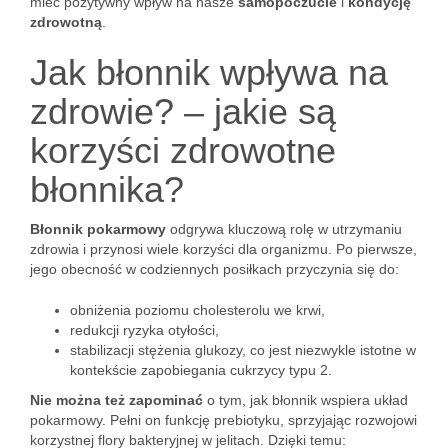
mieć pozytywny wpływ na nasze
samopoczucie
i
kondycję
zdrowotną
.
Jak błonnik wpływa na
zdrowie? – jakie są
korzyści zdrowotne
błonnika?
Błonnik pokarmowy
odgrywa kluczową rolę w utrzymaniu
zdrowia i przynosi wiele korzyści dla organizmu. Po pierwsze,
jego obecność w codziennych posiłkach przyczynia się do:
obniżenia poziomu cholesterolu we krwi,
redukcji ryzyka otyłości,
stabilizacji stężenia glukozy, co jest niezwykle istotne w
kontekście zapobiegania cukrzycy typu 2.
Nie można też zapominać
o tym, jak błonnik wspiera układ
pokarmowy. Pełni on funkcję prebiotyku, sprzyjając rozwojowi
korzystnej flory bakteryjnej w jelitach. Dzięki temu: