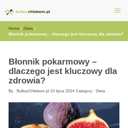
BulkazChlebem.pl
Home
/
Dieta
/
Błonnik pokarmowy – dlaczego jest kluczowy dla zdrowia?
Błonnik pokarmowy –
dlaczego jest kluczowy dla
zdrowia?
By :
BulkazChlebem.pl
10 lipca 2024
Category :
Dieta