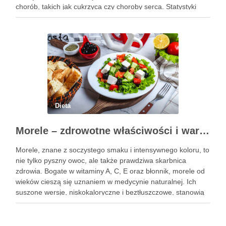
chorób, takich jak cukrzyca czy choroby serca. Statystyki
pokazują, że obwód pasa przekraczający 102 cm jest
sygnałem alarmowym, …
Dieta
Morele – zdrowotne właściwości i wartości odżywcze owoców
Morele, znane z soczystego smaku i intensywnego koloru, to
nie tylko pyszny owoc, ale także prawdziwa skarbnica
zdrowia. Bogate w witaminy A, C, E oraz błonnik, morele od
wieków cieszą się uznaniem w medycynie naturalnej. Ich
suszone wersje, niskokaloryczne i beztłuszczowe, stanowią
doskonałą przekąskę, która może wspierać walkę z
trądzikiem. …