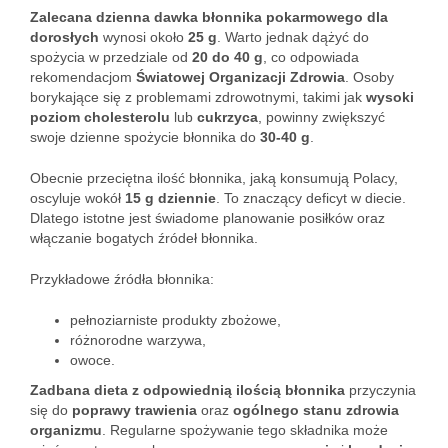
Zalecana dzienna dawka błonnika pokarmowego dla
dorosłych
wynosi około
25 g
. Warto jednak dążyć do
spożycia w przedziale od
20 do 40 g
, co odpowiada
rekomendacjom
Światowej Organizacji Zdrowia
. Osoby
borykające się z problemami zdrowotnymi, takimi jak
wysoki
poziom cholesterolu
lub
cukrzyca
, powinny zwiększyć
swoje dzienne spożycie błonnika do
30-40 g
.
Obecnie przeciętna ilość błonnika, jaką konsumują Polacy,
oscyluje wokół
15 g dziennie
. To znaczący deficyt w diecie.
Dlatego istotne jest świadome planowanie posiłków oraz
włączanie bogatych źródeł błonnika.
Przykładowe źródła błonnika:
pełnoziarniste produkty zbożowe,
różnorodne warzywa,
owoce.
Zadbana dieta z odpowiednią ilością błonnika
przyczynia
się do
poprawy trawienia
oraz
ogólnego stanu zdrowia
organizmu
. Regularne spożywanie tego składnika może