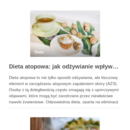
Dieta
Dieta atopowa: jak odżywianie wpływa na AZS i zdrowie skóry
Dieta atopowa to nie tylko sposób odżywiania, ale kluczowy
element w zarządzaniu atopowym zapaleniem skóry (AZS).
Osoby z tą dolegliwością często zmagają się z uporczywymi
objawami, które mogą być zaostrzane przez niewłaściwe
nawyki żywieniowe. Odpowiednia dieta, oparta na eliminacji
pewnych pokarmów i wprowadzeniu składników
wspierających zdrowie skóry, ma potencjał, aby …