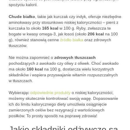
spożyciu kalorii.
Chude białko
, takie jak kurczak czy indyk, oferuje niezbędne
aminokwasy przy stosunkowo niskiej kaloryczności – pierś z
kurczaka to około
165 kcal
w 100 g. Ryby, zwłaszcza te
bogate w kwasy omega-3, jak łosoś (około
206 kcal
na 100
g), również stanowią cenne
źródło białka
oraz zdrowych
tłuszczów.
Nie można zapomnieć o
zdrowych tłuszczach
pochodzących z awokado czy oliwy z oliwek. Choć awokado
ma około
160 kcal
na 100 g, dostarcza wielu korzystnych
składników i wspiera przyswajanie witamin rozpuszczalnych
w tłuszczach.
Wybierając
odpowiednie produkty
o niskiej kaloryczności,
możemy skutecznie kontrolować swoją wagę. Dopasowanie
ich do limitu kalorycznego diety umożliwia osiągnięcie
zamierzonych celów bez rezygnacji z wartościowych
posiłków. To prosty sposób na poprawę zdrowia!
Jakie składniki odżywcze są