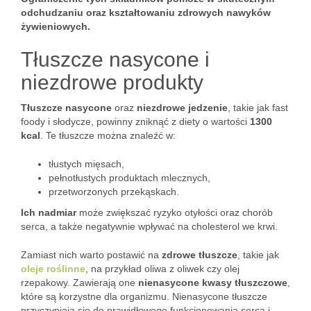
odchudzaniu oraz kształtowaniu zdrowych nawyków
żywieniowych.
Tłuszcze nasycone i
niezdrowe produkty
Tłuszcze nasycone
oraz
niezdrowe jedzenie
, takie jak fast
foody i słodycze, powinny zniknąć z diety o wartości
1300
kcal
. Te tłuszcze można znaleźć w:
tłustych mięsach,
pełnotłustych produktach mlecznych,
przetworzonych przekąskach.
Ich nadmiar
może zwiększać ryzyko otyłości oraz chorób
serca, a także negatywnie wpływać na cholesterol we krwi.
Zamiast nich warto postawić na
zdrowe tłuszcze
, takie jak
oleje roślinne
, na przykład oliwa z oliwek czy olej
rzepakowy. Zawierają one
nienasycone kwasy tłuszczowe
,
które są korzystne dla organizmu. Nienasycone tłuszcze
przyczyniają się do prawidłowego funkcjonowania serca i