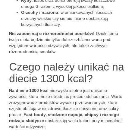
Ryby
: łosoś oraz dorsz oferują kwasy tłuszczowe
omega-3 razem z wysokiej jakości białkiem,
Orzechy i nasiona
: w umiarkowanych ilościach
orzechy włoskie czy siemię lniane dostarczają
korzystnych tłuszczy.
Nie zapominaj o różnorodności posiłków!
Dzięki temu
twoja dieta będzie nie tylko dobrze zbilansowana pod
względem wartości odżywczych, ale także zachwyci
różnorodnością smaków.
Czego należy unikać na
diecie 1300 kcal?
Na diecie 1300 kcal
niezwykle istotne jest unikanie
żywności, która może utrudniać proces odchudzania. Warto
zrezygnować z produktów wysoko przetworzonych, które
często obfitują w niezdrowe tłuszcze nasycone oraz cukry
proste.
Fast foody, słodzone napoje, chipsy i różnego
rodzaju słodycze
dostarczają wielu kalorii przy minimalnej
wartości odżywczej.