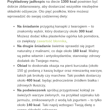
Przykładowy jadłospis
na diecie
1300 kcal
powinien być
dobrze zbilansowany, aby dostarczać wszystkie niezbędne
składniki odżywcze. Oto pięć posiłków, które możesz
wprowadzić do swojej codziennej diety:
Na śniadanie
przygotuj kanapki z twarogiem – to
znakomity wybór, który dostarczy około
300 kcal
.
Możesz dodać kilka plasterków ogórka lub pomidora,
co zwiększy
zawartość błonnika
,
Na drugie śniadanie
świetnie sprawdzi się jogurt
naturalny z malinami, co daje około
160 kcal
. Maliny
są pełne witamin i antyoksydantów, stanowiąc zdrowy
dodatek do Twojego menu,
Obiad
to doskonała okazja na pierś kurczaka (około
150 g) podaną z kaszą bulgur oraz mieszanką warzyw,
takich jak brokuły czy marchew. Taki posiłek dostarczy
około
400 kcal
, będąc jednocześnie źródłem białka i
zdrowych tłuszczy,
Na podwieczorek
spróbuj przygotować koktajl ze
świeżych warzyw zielonych, na przykład szpinaku lub
jarmużu, zmiksowanych z wodą lub jogurtem – to tylko
około
140 kcal
. Taki napój wzbogaci Twoją dietę o
cenne składniki odżywcze,