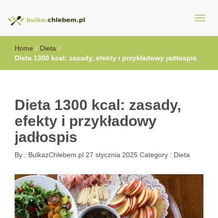
BulkazChlebem.pl
Home
/
Dieta
/
Dieta 1300 kcal: zasady, efekty i przykładowy jadłospis
Dieta 1300 kcal: zasady,
efekty i przykładowy
jadłospis
By :
BulkazChlebem.pl
27 stycznia 2025
Category :
Dieta