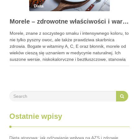
Dieta
Morele – zdrowotne właściwości i wartości odżywcze owoców
Morele, znane z soczystego smaku i intensywnego koloru, to
nie tylko pyszny owoc, ale także prawdziwa skarbnica
zdrowia. Bogate w witaminy A, C, E oraz błonnik, morele od
wieków cieszą się uznaniem w medycynie naturalnej. Ich
suszone wersje, niskokaloryczne i beztłuszczowe, stanowią
doskonałą przekąskę, która może wspierać walkę z
trądzikiem. …
Ostatnie wpisy
Dieta atopowa: jak odżywianie wpływa na AZS i zdrowie