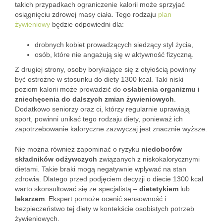
takich przypadkach ograniczenie kalorii może sprzyjać
osiągnięciu zdrowej masy ciała. Tego rodzaju
plan
żywieniowy
będzie odpowiedni dla:
drobnych kobiet prowadzących siedzący styl życia,
osób, które nie angażują się w aktywność fizyczną.
Z drugiej strony, osoby borykające się z otyłością powinny
być ostrożne w stosunku do diety 1300 kcal. Taki niski
poziom kalorii może prowadzić do
osłabienia organizmu
i
zniechęcenia do dalszych zmian żywieniowych
.
Dodatkowo seniorzy oraz ci, którzy regularnie uprawiają
sport, powinni unikać tego rodzaju diety, ponieważ ich
zapotrzebowanie kaloryczne zazwyczaj jest znacznie wyższe.
Nie można również zapominać o ryzyku
niedoborów
składników odżywczych
związanych z niskokalorycznymi
dietami. Takie braki mogą negatywnie wpływać na stan
zdrowia. Dlatego przed podjęciem decyzji o diecie 1300 kcal
warto skonsultować się ze specjalistą –
dietetykiem
lub
lekarzem
. Ekspert pomoże ocenić sensowność i
bezpieczeństwo tej diety w kontekście osobistych potrzeb
żywieniowych.