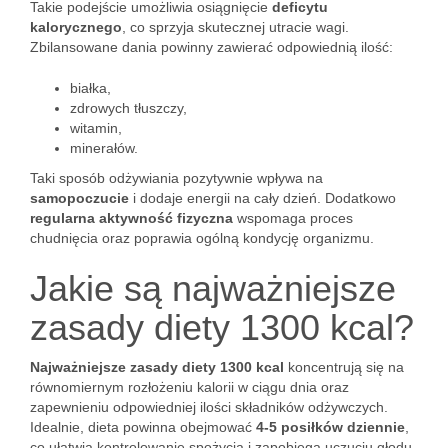
Takie podejście umożliwia osiągnięcie
deficytu
kalorycznego
, co sprzyja skutecznej utracie wagi.
Zbilansowane dania powinny zawierać odpowiednią ilość:
białka,
zdrowych tłuszczy,
witamin,
minerałów.
Taki sposób odżywiania pozytywnie wpływa na
samopoczucie
i dodaje energii na cały dzień. Dodatkowo
regularna aktywność fizyczna
wspomaga proces
chudnięcia oraz poprawia ogólną kondycję organizmu.
Jakie są najważniejsze
zasady diety 1300 kcal?
Najważniejsze zasady diety 1300 kcal
koncentrują się na
równomiernym rozłożeniu kalorii w ciągu dnia oraz
zapewnieniu odpowiedniej ilości składników odżywczych.
Idealnie, dieta powinna obejmować
4-5 posiłków dziennie
,
co ułatwia kontrolowanie spożycia i zapobiega uczuciu głodu.