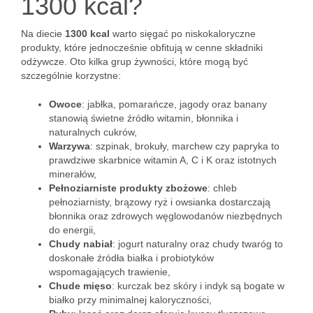
1300 kcal?
Na diecie
1300 kcal
warto sięgać po niskokaloryczne
produkty, które jednocześnie obfitują w cenne składniki
odżywcze. Oto kilka grup żywności, które mogą być
szczególnie korzystne:
Owoce
: jabłka, pomarańcze, jagody oraz banany
stanowią świetne źródło witamin, błonnika i
naturalnych cukrów,
Warzywa
: szpinak, brokuły, marchew czy papryka to
prawdziwe skarbnice witamin A, C i K oraz istotnych
minerałów,
Pełnoziarniste produkty zbożowe
: chleb
pełnoziarnisty, brązowy ryż i owsianka dostarczają
błonnika oraz zdrowych węglowodanów niezbędnych
do energii,
Chudy nabiał
: jogurt naturalny oraz chudy twaróg to
doskonałe źródła białka i probiotyków
wspomagających trawienie,
Chude mięso
: kurczak bez skóry i indyk są bogate w
białko przy minimalnej kaloryczności,