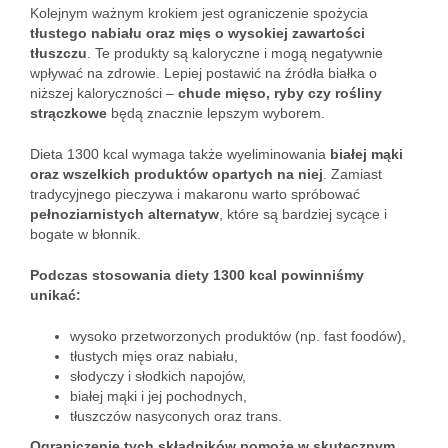
Kolejnym ważnym krokiem jest ograniczenie spożycia
tłustego nabiału oraz mięs o wysokiej zawartości
tłuszczu
. Te produkty są kaloryczne i mogą negatywnie
wpływać na zdrowie. Lepiej postawić na źródła białka o
niższej kaloryczności –
chude mięso, ryby czy rośliny
strączkowe
będą znacznie lepszym wyborem.
Dieta 1300 kcal wymaga także wyeliminowania
białej mąki
oraz wszelkich produktów opartych na niej
. Zamiast
tradycyjnego pieczywa i makaronu warto spróbować
pełnoziarnistych alternatyw
, które są bardziej sycące i
bogate w błonnik.
Podczas stosowania diety 1300 kcal powinniśmy
unikać:
wysoko przetworzonych produktów (np. fast foodów),
tłustych mięs oraz nabiału,
słodyczy i słodkich napojów,
białej mąki i jej pochodnych,
tłuszczów nasyconych oraz trans.
Ograniczenie tych składników pomoże w skutecznym