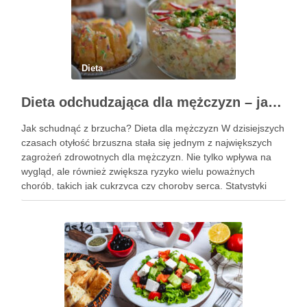
Dieta
Dieta odchudzająca dla mężczyzn – jak schudnąć z brzucha?
Jak schudnąć z brzucha? Dieta dla mężczyzn W dzisiejszych
czasach otyłość brzuszna stała się jednym z największych
zagrożeń zdrowotnych dla mężczyzn. Nie tylko wpływa na
wygląd, ale również zwiększa ryzyko wielu poważnych
chorób, takich jak cukrzyca czy choroby serca. Statystyki
pokazują, że obwód pasa przekraczający 102 cm jest
sygnałem alarmowym, …