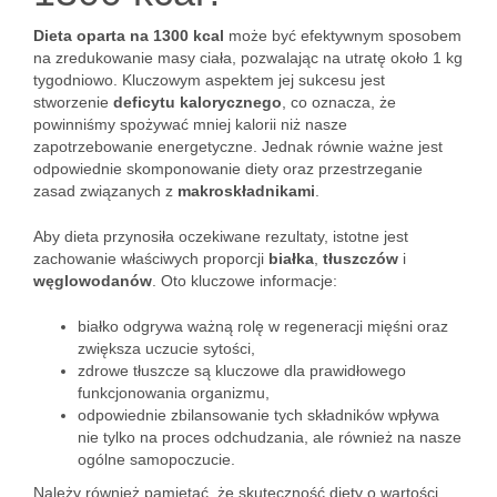
Dieta oparta na 1300 kcal
może być efektywnym sposobem
na zredukowanie masy ciała, pozwalając na utratę około 1 kg
tygodniowo. Kluczowym aspektem jej sukcesu jest
stworzenie
deficytu kalorycznego
, co oznacza, że
powinniśmy spożywać mniej kalorii niż nasze
zapotrzebowanie energetyczne. Jednak równie ważne jest
odpowiednie skomponowanie diety oraz przestrzeganie
zasad związanych z
makroskładnikami
.
Aby dieta przynosiła oczekiwane rezultaty, istotne jest
zachowanie właściwych proporcji
białka
,
tłuszczów
i
węglowodanów
. Oto kluczowe informacje:
białko odgrywa ważną rolę w regeneracji mięśni oraz
zwiększa uczucie sytości,
zdrowe tłuszcze są kluczowe dla prawidłowego
funkcjonowania organizmu,
odpowiednie zbilansowanie tych składników wpływa
nie tylko na proces odchudzania, ale również na nasze
ogólne samopoczucie.
Należy również pamiętać, że skuteczność diety o wartości