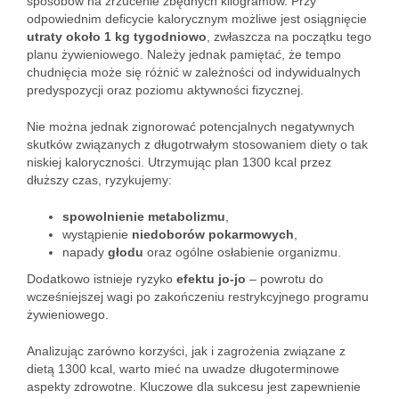
sposobów na zrzucenie zbędnych kilogramów. Przy
odpowiednim deficycie kalorycznym możliwe jest osiągnięcie
utraty około 1 kg tygodniowo
, zwłaszcza na początku tego
planu żywieniowego. Należy jednak pamiętać, że tempo
chudnięcia może się różnić w zależności od indywidualnych
predyspozycji oraz poziomu aktywności fizycznej.
Nie można jednak zignorować potencjalnych negatywnych
skutków związanych z długotrwałym stosowaniem diety o tak
niskiej kaloryczności. Utrzymując plan 1300 kcal przez
dłuższy czas, ryzykujemy:
spowolnienie metabolizmu
,
wystąpienie
niedoborów pokarmowych
,
napady
głodu
oraz ogólne osłabienie organizmu.
Dodatkowo istnieje ryzyko
efektu jo-jo
– powrotu do
wcześniejszej wagi po zakończeniu restrykcyjnego programu
żywieniowego.
Analizując zarówno korzyści, jak i zagrożenia związane z
dietą 1300 kcal, warto mieć na uwadze długoterminowe
aspekty zdrowotne. Kluczowe dla sukcesu jest zapewnienie