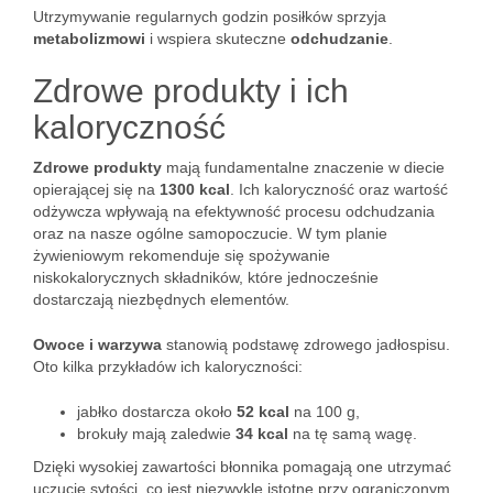
Utrzymywanie regularnych godzin posiłków sprzyja
metabolizmowi
i wspiera skuteczne
odchudzanie
.
Zdrowe produkty i ich
kaloryczność
Zdrowe produkty
mają fundamentalne znaczenie w diecie
opierającej się na
1300 kcal
. Ich kaloryczność oraz wartość
odżywcza wpływają na efektywność procesu odchudzania
oraz na nasze ogólne samopoczucie. W tym planie
żywieniowym rekomenduje się spożywanie
niskokalorycznych składników, które jednocześnie
dostarczają niezbędnych elementów.
Owoce i warzywa
stanowią podstawę zdrowego jadłospisu.
Oto kilka przykładów ich kaloryczności:
jabłko dostarcza około
52 kcal
na 100 g,
brokuły mają zaledwie
34 kcal
na tę samą wagę.
Dzięki wysokiej zawartości błonnika pomagają one utrzymać
uczucie sytości, co jest niezwykle istotne przy ograniczonym