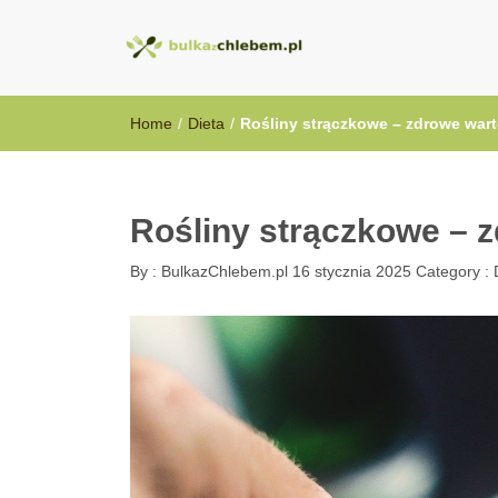
BulkazChlebem
Home
/
Dieta
/
Rośliny strączkowe – zdrowe warto
Rośliny strączkowe – z
By :
BulkazChlebem.pl
16 stycznia 2025
Category :