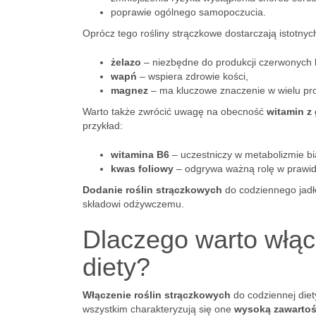
poprawie ogólnego samopoczucia.
Oprócz tego rośliny strączkowe dostarczają istotny
żelazo
– niezbędne do produkcji czerwonych 
wapń
– wspiera zdrowie kości,
magnez
– ma kluczowe znaczenie w wielu pr
Warto także zwrócić uwagę na obecność
witamin z
przykład:
witamina B6
– uczestniczy w metabolizmie bi
kwas foliowy
– odgrywa ważną rolę w prawi
Dodanie roślin strączkowych
do codziennego jadło
składowi odżywczemu.
Dlaczego warto włąc
diety?
Włączenie roślin strączkowych
do codziennej diet
wszystkim charakteryzują się one
wysoką zawartoś