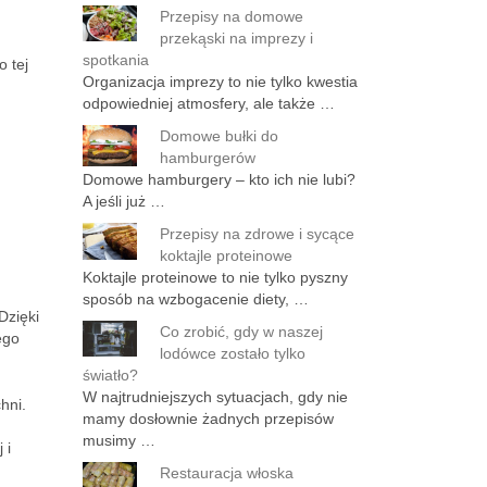
Przepisy na domowe
przekąski na imprezy i
spotkania
o tej
Organizacja imprezy to nie tylko kwestia
odpowiedniej atmosfery, ale także …
Domowe bułki do
hamburgerów
Domowe hamburgery – kto ich nie lubi?
A jeśli już …
Przepisy na zdrowe i sycące
koktajle proteinowe
Koktajle proteinowe to nie tylko pyszny
sposób na wzbogacenie diety, …
 Dzięki
Co zrobić, gdy w naszej
ego
lodówce zostało tylko
światło?
W najtrudniejszych sytuacjach, gdy nie
hni.
mamy dosłownie żadnych przepisów
musimy …
 i
Restauracja włoska