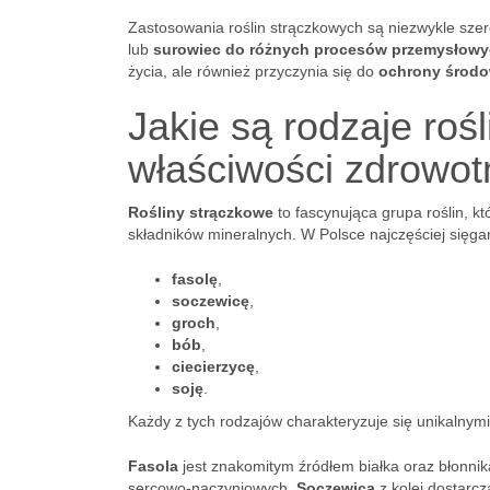
Zastosowania roślin strączkowych są niezwykle szer
lub
surowiec do różnych procesów przemysłow
życia, ale również przyczynia się do
ochrony środo
Jakie są rodzaje rośl
właściwości zdrowo
Rośliny strączkowe
to fascynująca grupa roślin, k
składników mineralnych. W Polsce najczęściej sięg
fasolę
,
soczewicę
,
groch
,
bób
,
ciecierzycę
,
soję
.
Każdy z tych rodzajów charakteryzuje się unikalnym
Fasola
jest znakomitym źródłem białka oraz błonnik
sercowo-naczyniowych.
Soczewica
z kolei dostarcz