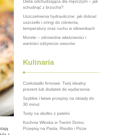
Dieta odchudzająca dla mężczyzn – jak
schudnąć z brzucha?
Uszczelnienia hydrauliczne: jak dobrać
uszczelki i oringi do ciśnienia,
temperatury oraz ruchu w siłownikach
Morele – zdrowotne właściwości i
wartości odżywcze owoców
Kulinaria
Czekoladki firmowe: Twój idealny
prezent lub dodatek do wydarzenia
Szybkie i łatwe przepisy na obiady do
30 minut
Tosty na słodko z patelni
Kuchnia Włoska w Twoim Domu:
stają
Przepisy na Pasta, Risotto i Pizze
ażda z