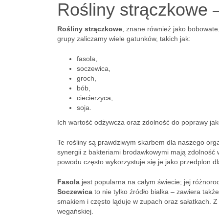
Rośliny strączkowe –
Rośliny strączkowe
, znane również jako bobowate, 
grupy zaliczamy wiele gatunków, takich jak:
fasola,
soczewica,
groch,
bób,
ciecierzyca,
soja.
Ich wartość odżywcza oraz zdolność do poprawy jako
Te rośliny są prawdziwym skarbem dla naszego orga
synergii z bakteriami brodawkowymi mają zdolność 
powodu często wykorzystuje się je jako przedplon dl
Fasola
jest popularna na całym świecie; jej różno
Soczewica
to nie tylko źródło białka – zawiera takż
smakiem i często ląduje w zupach oraz sałatkach. Z
wegańskiej.