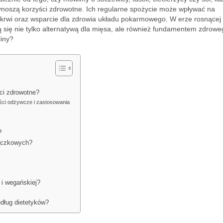
rzynoszą korzyści zdrowotne. Ich regularne spożycie może wpływać na
e krwi oraz wsparcie dla zdrowia układu pokarmowego. W erze rosnącej
ją się nie tylko alternatywą dla mięsa, ale również fundamentem zdrowe
liny?
ści zdrowotne?
tości odżywcze i zastosowania
?
rączkowych?
 i wegańskiej?
edług dietetyków?