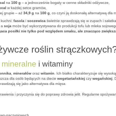
cal
na
100 g
– a jednocześnie bogaty w cenne składniki odżywcze,
kcal
w każdej setce gramów,
tej grupie – aż
34,9 g
na
100 g
, co czyni ją doskonałą alternatywą dla 
 kuchni:
fasola
i
soczewica
świetnie sprawdzają się w zupach i sałatk
; a
soja
może być wykorzystywana do produkcji tofu lub mleka sojoweg
gaca posiłki nie tylko pod względem smaku, ale znacząco zwiększ
dżywcze roślin strączkowych
i mineralne
i witaminy
onnika
,
minerałów
oraz
witamin
. Ich białko charakteryzuje się wysoką
łaszcza dla osób będących na diecie
wegetariańskiej
czy
wegańskiej
. 
rawdzają się jako alternatywa dla mięsa.
awienia i przyczynia się do poprawy zdrowia jelit. Regularne spożywa
cowo-naczyniowych,