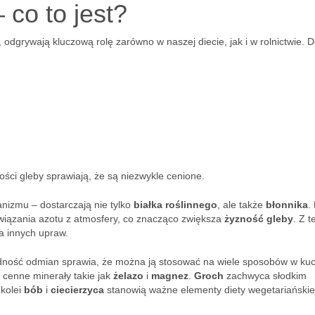
 co to jest?
odgrywają kluczową rolę zarówno w naszej diecie, jak i w rolnictwie. D
ści gleby sprawiają, że są niezwykle cenione.
nizmu – dostarczają nie tylko
białka roślinnego
, ale także
błonnika
.
wiązania azotu z atmosfery, co znacząco zwiększa
żyzność gleby
. Z t
a innych upraw.
rodność odmian sprawia, że można ją stosować na wiele sposobów w kuc
e cenne minerały takie jak
żelazo
i
magnez
.
Groch
zachwyca słodkim
 kolei
bób
i
ciecierzyca
stanowią ważne elementy diety wegetariańskiej