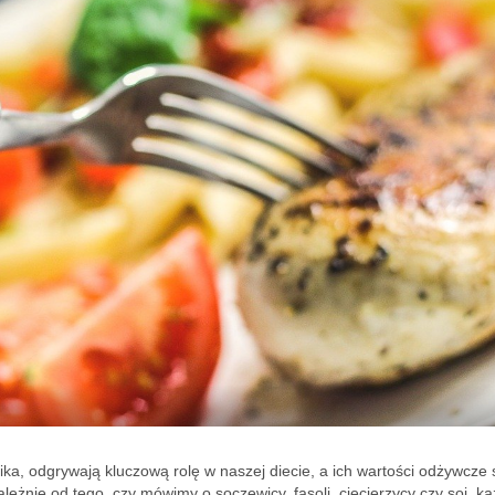
ika, odgrywają kluczową rolę w naszej diecie, a ich wartości odżywcze 
leżnie od tego, czy mówimy o soczewicy, fasoli, ciecierzycy czy soi, k