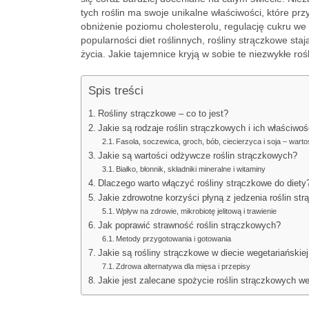
tych roślin ma swoje unikalne właściwości, które p
obniżenie poziomu cholesterolu, regulację cukru w
popularności diet roślinnych, rośliny strączkowe sta
życia. Jakie tajemnice kryją w sobie te niezwykłe roś
Spis treści
Rośliny strączkowe – co to jest?
Jakie są rodzaje roślin strączkowych i ich właściwo
Fasola, soczewica, groch, bób, ciecierzyca i soja – war
Jakie są wartości odżywcze roślin strączkowych?
Białko, błonnik, składniki mineralne i witaminy
Dlaczego warto włączyć rośliny strączkowe do diety
Jakie zdrowotne korzyści płyną z jedzenia roślin st
Wpływ na zdrowie, mikrobiotę jelitową i trawienie
Jak poprawić strawność roślin strączkowych?
Metody przygotowania i gotowania
Jakie są rośliny strączkowe w diecie wegetariańskiej
Zdrowa alternatywa dla mięsa i przepisy
Jakie jest zalecane spożycie roślin strączkowych w