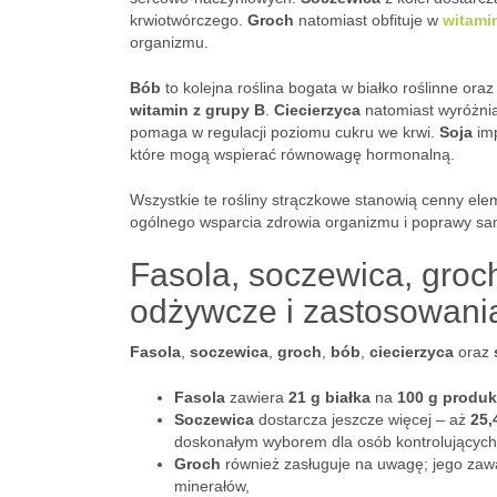
krwiotwórczego.
Groch
natomiast obfituje w
witami
organizmu.
Bób
to kolejna roślina bogata w białko roślinne or
witamin z grupy B
.
Ciecierzyca
natomiast wyróżnia 
pomaga w regulacji poziomu cukru we krwi.
Soja
imp
które mogą wspierać równowagę hormonalną.
Wszystkie te rośliny strączkowe stanowią cenny ele
ogólnego wsparcia zdrowia organizmu i poprawy s
Fasola, soczewica, groch
odżywcze i zastosowani
Fasola
,
soczewica
,
groch
,
bób
,
ciecierzyca
oraz
Fasola
zawiera
21 g białka
na
100 g produk
Soczewica
dostarcza jeszcze więcej – aż
25,
doskonałym wyborem dla osób kontrolujących
Groch
również zasługuje na uwagę; jego zaw
minerałów,