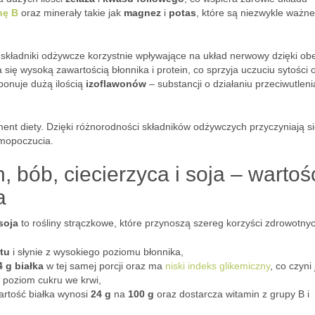
nę B
oraz minerały takie jak
magnez
i
potas
, które są niezwykle ważne
az składniki odżywcze korzystnie wpływające na układ nerwowy dzięki ob
się wysoką zawartością błonnika i protein, co sprzyja uczuciu sytości 
onuje dużą ilością
izoflawonów
– substancji o działaniu przeciwutlen
ment diety. Dzięki różnorodności składników odżywczych przyczyniają s
amopoczucia.
, bób, ciecierzyca i soja – wartoś
a
soja
to rośliny strączkowe, które przynoszą szereg korzyści zdrowotny
tu
i słynie z wysokiego poziomu błonnika,
4 g białka
w tej samej porcji oraz ma
niski indeks glikemiczny
, co czyni 
 poziom cukru we krwi,
artość białka wynosi
24 g
na
100 g
oraz dostarcza witamin z grupy B i