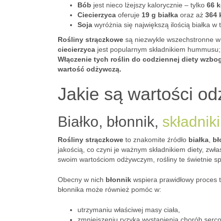
Bób
jest nieco lżejszy kalorycznie – tylko
66 k
Ciecierzyca
oferuje
19 g białka
oraz aż
364 
Soja
wyróżnia się największą ilością białka w 
Rośliny strączkowe
są niezwykle wszechstronne w
ciecierzyca
jest popularnym składnikiem hummusu
Włączenie tych roślin do codziennej diety wzbo
wartość odżywczą.
Jakie są wartości o
Białko, błonnik,
składnik
Rośliny strączkowe
to znakomite źródło
białka
,
bł
jakością, co czyni je ważnym składnikiem diety, zw
swoim wartościom odżywczym, rośliny te świetnie sp
Obecny w nich
błonnik
wspiera prawidłowy proces tr
błonnika może również pomóc w:
utrzymaniu właściwej masy ciała,
zmniejszeniu ryzyka wystąpienia chorób ser