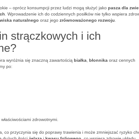
okie – oprócz konsumpcji przez ludzi mogą służyć jako
pasza dla zwie
ych
. Wprowadzenie ich do codziennych posiłków nie tylko wspiera zdrow
wiska naturalnego
oraz jego
zrównoważonego rozwoju
.
in strączkowych i ich
tne?
tóra wyróżnia się znaczną zawartością
białka
,
błonnika
oraz cennych
amy po:
i właściwościami zdrowotnymi.
a, co przyczynia się do poprawy trawienia i może zmniejszać ryzyko ch
a dużych ilości
żelaza
i
kwasu foliowego
, co wspiera zdrowie układu