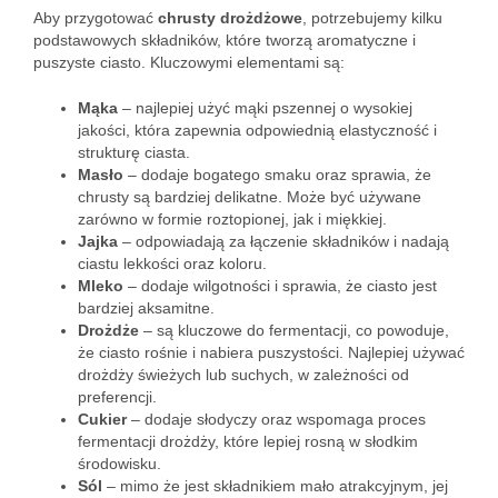
Aby przygotować
chrusty drożdżowe
, potrzebujemy kilku
podstawowych składników, które tworzą aromatyczne i
puszyste ciasto. Kluczowymi elementami są:
Mąka
– najlepiej użyć mąki pszennej o wysokiej
jakości, która zapewnia odpowiednią elastyczność i
strukturę ciasta.
Masło
– dodaje bogatego smaku oraz sprawia, że
chrusty są bardziej delikatne. Może być używane
zarówno w formie roztopionej, jak i miękkiej.
Jajka
– odpowiadają za łączenie składników i nadają
ciastu lekkości oraz koloru.
Mleko
– dodaje wilgotności i sprawia, że ciasto jest
bardziej aksamitne.
Drożdże
– są kluczowe do fermentacji, co powoduje,
że ciasto rośnie i nabiera puszystości. Najlepiej używać
drożdży świeżych lub suchych, w zależności od
preferencji.
Cukier
– dodaje słodyczy oraz wspomaga proces
fermentacji drożdży, które lepiej rosną w słodkim
środowisku.
Sól
– mimo że jest składnikiem mało atrakcyjnym, jej