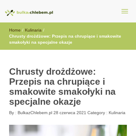
BulkazChlebem.pl
Home
/
Kulinaria
/
Chrusty drożdżowe: Przepis na chrupiące i smakowite
smakołyki na specjalne okazje
Chrusty drożdżowe:
Przepis na chrupiące i
smakowite smakołyki na
specjalne okazje
By :
BulkazChlebem.pl
28 czerwca 2021
Category :
Kulinaria