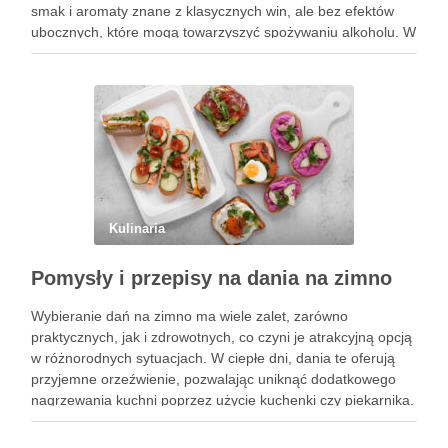
smak i aromaty znane z klasycznych win, ale bez efektów
ubocznych, które mogą towarzyszyć spożywaniu alkoholu. W
obliczu rosnącej świadomości zdrowotnej, wiele osób
decyduje się na ten napój, pragnąc cieszyć …
Kulinaria
Pomysły i przepisy na dania na zimno
Wybieranie dań na zimno ma wiele zalet, zarówno
praktycznych, jak i zdrowotnych, co czyni je atrakcyjną opcją
w różnorodnych sytuacjach. W ciepłe dni, dania te oferują
przyjemne orzeźwienie, pozwalając uniknąć dodatkowego
nagrzewania kuchni poprzez użycie kuchenki czy piekarnika.
To znacząco wpływa na komfort życia, zwłaszcza w gorące,
letnie miesiące. Dania …