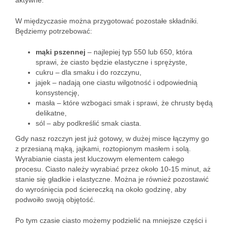
aktywne.
W międzyczasie można przygotować pozostałe składniki.
Będziemy potrzebować:
mąki pszennej
– najlepiej typ 550 lub 650, która
sprawi, że ciasto będzie elastyczne i sprężyste,
cukru – dla smaku i do rozczynu,
jajek – nadają one ciastu wilgotność i odpowiednią
konsystencję,
masła – które wzbogaci smak i sprawi, że chrusty będą
delikatne,
sól – aby podkreślić smak ciasta.
Gdy nasz rozczyn jest już gotowy, w dużej misce łączymy go
z przesianą mąką, jajkami, roztopionym masłem i solą.
Wyrabianie ciasta jest kluczowym elementem całego
procesu. Ciasto należy wyrabiać przez około 10-15 minut, aż
stanie się gładkie i elastyczne. Można je również pozostawić
do wyrośnięcia pod ściereczką na około godzinę, aby
podwoiło swoją objętość.
Po tym czasie ciasto możemy podzielić na mniejsze części i