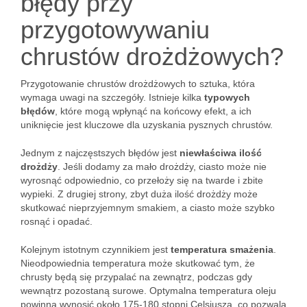
błędy przy
przygotowywaniu
chrustów drożdżowych?
Przygotowanie chrustów drożdżowych to sztuka, która
wymaga uwagi na szczegóły. Istnieje kilka
typowych
błędów
, które mogą wpłynąć na końcowy efekt, a ich
uniknięcie jest kluczowe dla uzyskania pysznych chrustów.
Jednym z najczęstszych błędów jest
niewłaściwa ilość
drożdży
. Jeśli dodamy za mało drożdży, ciasto może nie
wyrosnąć odpowiednio, co przełoży się na twarde i zbite
wypieki. Z drugiej strony, zbyt duża ilość drożdży może
skutkować nieprzyjemnym smakiem, a ciasto może szybko
rosnąć i opadać.
Kolejnym istotnym czynnikiem jest
temperatura smażenia
.
Nieodpowiednia temperatura może skutkować tym, że
chrusty będą się przypalać na zewnątrz, podczas gdy
wewnątrz pozostaną surowe. Optymalna temperatura oleju
powinna wynosić około 175-180 stopni Celsjusza, co pozwala