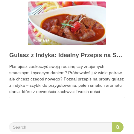
Kulinaria
Gulasz z Indyka: Idealny Przepis na Szybki i Smaczny Obiad
Planujesz zaskoczyć swoją rodzinę czy znajomych
smacznym i sycącym daniem? Próbowałeś już wiele potraw,
ale chcesz czegoś nowego? Poznaj przepis na prosty gulasz
z indyka – szybki do przygotowania, pełen smaku i aromatu
dania, które z pewnością zachwyci Twoich gości.
Zastanawiasz się, jak go przyrządzić? To bardzo proste!
Zapraszam do …