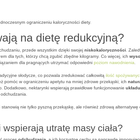
ednoczesnym ograniczeniu kaloryczności diety.
ają na dietę redukcyjną?
hudzaniu, przede wszystkim dzięki swojej
niskokaloryczności
. Zale
m dla tych, którzy chcą zgubić zbędne kilogramy. Co więcej, ich
wys
wiązaniem dla pragnących utrzymać odpowiedni
poziom nawodnienia
.
radycyjne słodycze, co pozwala zredukować całkowitą
ilość spożywany
eż pomóc w ograniczeniu apetytu na mniej zdrowe przekąski; ich
natur
o. Dodatkowo, nektarynki wspierają prawidłowe funkcjonowanie
układ
u odchudzania.
stanowią nie tylko pyszną przekąskę, ale również zdrową alternatywę 
 wspierają utratę masy ciała?
ać proces
odchudzania
, a ich korzystne cechy są naprawdę imponując