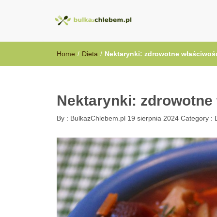
BulkazChlebem
Home
/
Dieta
/
Nektarynki: zdrowotne właściwośc
Nektarynki: zdrowotne 
By :
BulkazChlebem.pl
19 sierpnia 2024
Category :