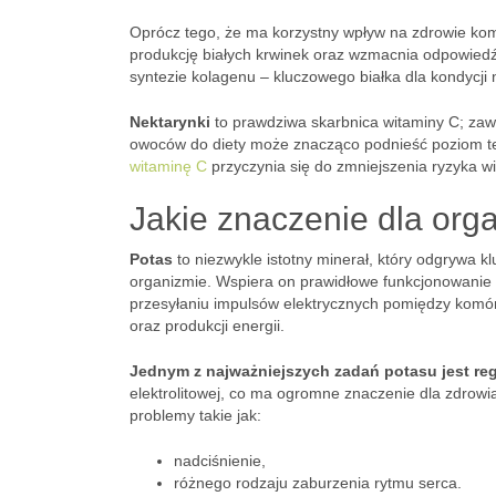
Oprócz tego, że ma korzystny wpływ na zdrowie ko
produkcję białych krwinek oraz wzmacnia odpowiedź
syntezie kolagenu – kluczowego białka dla kondycji n
Nektarynki
to prawdziwa skarbnica witaminy C; zawi
owoców do diety może znacząco podnieść poziom tej
witaminę C
przyczynia się do zmniejszenia ryzyka w
Jakie znaczenie dla or
Potas
to niezwykle istotny minerał, który odgrywa 
organizmie. Wspiera on prawidłowe funkcjonowani
przesyłaniu impulsów elektrycznych pomiędzy komór
oraz produkcji energii.
Jednym z najważniejszych zadań potasu jest regu
elektrolitowej, co ma ogromne znaczenie dla zdrowi
problemy takie jak:
nadciśnienie,
różnego rodzaju zaburzenia rytmu serca.