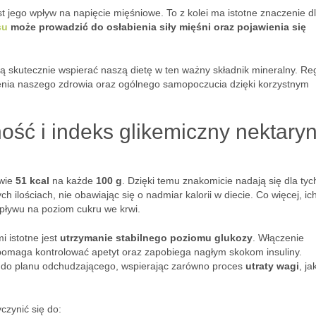
 jego wpływ na napięcie mięśniowe. To z kolei ma istotne znaczenie d
su
może prowadzić do osłabienia siły mięśni oraz pojawienia się
ą skutecznie wspierać naszą dietę w ten ważny składnik mineralny. Re
enia naszego zdrowia oraz ogólnego samopoczucia dzięki korzystnym
ość i indeks glikemiczny nektaryn
dwie
51 kcal
na każde
100 g
. Dzięki temu znakomicie nadają się dla tyc
 ilościach, nie obawiając się o nadmiar kalorii w diecie. Co więcej, ic
pływu na poziom cukru we krwi.
 istotne jest
utrzymanie stabilnego poziomu glukozy
. Włączenie
 pomaga kontrolować apetyt oraz zapobiega nagłym skokom insuliny.
 do planu odchudzającego, wspierając zarówno proces
utraty wagi
, jak
czynić się do: