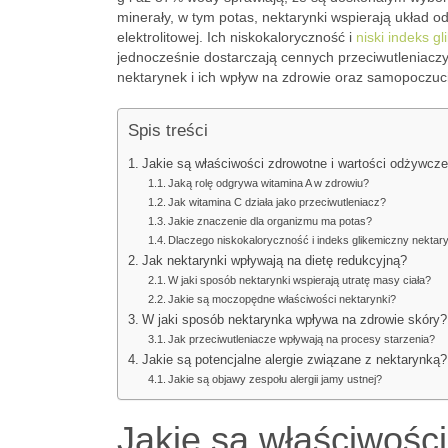
minerały, w tym potas, nektarynki wspierają układ 
elektrolitowej. Ich niskokaloryczność i
niski indeks g
jednocześnie dostarczają cennych przeciwutleniaczy
nektarynek i ich wpływ na zdrowie oraz samopoczuc
Spis treści
Jakie są właściwości zdrowotne i wartości odżywcze
Jaką rolę odgrywa witamina A w zdrowiu?
Jak witamina C działa jako przeciwutleniacz?
Jakie znaczenie dla organizmu ma potas?
Dlaczego niskokaloryczność i indeks glikemiczny nektary
Jak nektarynki wpływają na dietę redukcyjną?
W jaki sposób nektarynki wspierają utratę masy ciała?
Jakie są moczopędne właściwości nektarynki?
W jaki sposób nektarynka wpływa na zdrowie skóry?
Jak przeciwutleniacze wpływają na procesy starzenia?
Jakie są potencjalne alergie związane z nektarynką?
Jakie są objawy zespołu alergii jamy ustnej?
Jakie są właściwości