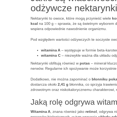
odżywcze nektarynk
Nektarynki to owoce, które mogą przynieść wiele
ko
kcal
na 100 g – sprawia, że są świetnym wyborem dla
wspiera odpowiednie nawodnienie organizmu.
Pod względem wartości odżywczych te soczyste owoc
witamina A
– występuje w formie beta-karoten
witamina C
– niezwykle ważna dla układu od
Nektarynki obfitują również w
potas
– minerał kluczo
nerwów. Regularne ich spożywanie może korzystnie 
Dodatkowo, nie można zapominać o
błonniku po
dostarcza około
2,41 g
błonnika, co sprzyja trawie
zdrowotnym oraz niskokalorycznemu charakterowi, n
Jaką rolę odgrywa witam
Witamina A
, znana również jako
retinol
, odgrywa n
procesów biologicznych, w tym wsparcia
układu od