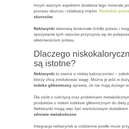
Innym ważnym aspektem działania tego minerału jest
procesu skurczu i relaksacji mięśni.
Niedobór pota
skurczów.
Nektarynki
stanowią doskonałe źródło potasu i mog
spożywanie tych owoców przyczynia się do polepsz
właściwościom potasu.
Dlaczego niskokaloryczn
są istotne?
Nektarynki
to owoce o niskiej kaloryczności – zale
którzy chcą zredukować wagę. Można je jeść w dużych
indeks glikemiczny
sprawia, że nie mają dużego w
Dla osób z cukrzycą oraz problemami metabolicznymi
produktów o niskim indeksie glikemicznym do diety
Nektarynki mogą więc być wartościowym dodatkiem
zdrowie metaboliczne
.
Integracja nektarynek w codzienne posiłki może przy