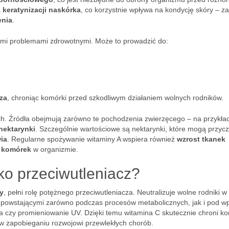
a
keratynizacji naskórka
, co korzystnie wpływa na kondycję skóry – z
enia
.
ymi problemami zdrowotnymi. Może to prowadzić do:
za
, chroniąc komórki przed szkodliwym działaniem wolnych rodników.
h. Źródła obejmują zarówno te pochodzenia zwierzęcego – na przykła
nektarynki
. Szczególnie wartościowe są nektarynki, które mogą przycz
ia
. Regularne spożywanie witaminy A wspiera również
wzrost tkanek
 komórek
w organizmie.
ko przeciwutleniacz?
y
, pełni rolę potężnego przeciwutleniacza. Neutralizuje wolne rodniki w
i powstającymi zarówno podczas procesów metabolicznych, jak i pod 
a czy promieniowanie UV. Dzięki temu witamina C skutecznie chroni ko
 w zapobieganiu rozwojowi przewlekłych chorób.