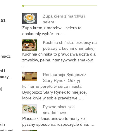
Zupa krem z marchwi i
e
51
selera
Zupa krem z marchwi i selera to
doskonały wybór na …
Kuchnia chińska: przepisy na
potrawy z kuchni orientalnej
Kuchnia chińska to prawdziwa uczta dla
eniacz,
zmysłów, pełna intensywnych smaków
…
i i
Restauracja Bydgoszcz
iaczy
.
Stary Rynek: Odkryj
kulinarne perełki w sercu miasta
g
)
Bydgoszcz Stary Rynek to miejsce,
które kryje w sobie prawdziwe …
Pyszne placuszki
śniadaniowe
Placuszki śniadaniowe to nie tylko
pyszny sposób na rozpoczęcie dnia, …
elu
rodnymi