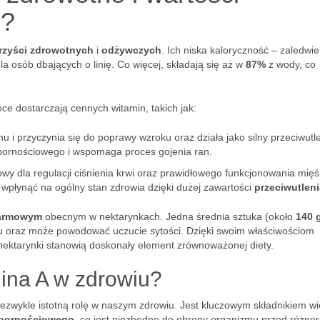
i?
rzyści zdrowotnych
i
odżywczych
. Ich niska kaloryczność – zaledwi
 osób dbających o linię. Co więcej, składają się aż w
87%
z wody, co
e dostarczają cennych witamin, takich jak:
u i przyczynia się do poprawy wzroku oraz działa jako silny przeciwutl
pornościowego i wspomaga proces gojenia ran.
wy dla regulacji ciśnienia krwi oraz prawidłowego funkcjonowania mięśn
wpłynąć na ogólny stan zdrowia dzięki dużej zawartości
przeciwutlen
karmowym
obecnym w nektarynkach. Jedna średnia sztuka (około
140 
niu oraz może powodować uczucie sytości. Dzięki swoim właściwościom
ektarynki stanowią doskonały element zrównoważonej diety.
ina A w zdrowiu?
iezwykle istotną rolę w naszym zdrowiu. Jest kluczowym składnikiem wi
pornościowego
, co jest niezbędne do obrony organizmu przed różno