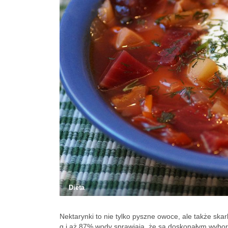
Dieta
Nektarynki to nie tylko pyszne owoce, ale także ska
g i aż 87% wody sprawiają, że są doskonałym wyborem