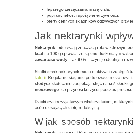
lepszego zarządzania masą ciała,
poprawy jakości spożywanej żywności,
oferty cennych składników odżywczych przy j
Jak nektarynki wpływ
Nektarynki
odgrywają znaczącą rolę w zdrowym odc
kcal
na 100 g sprawia, że są one doskonałym wybore
zawartość wody
– aż
87%
– czyni je idealnym roz
Słodki smak nektarynek może efektywnie zastąpić t
kalorii
. Regularne sięganie po te owoce może równi
słodycz
skutecznie zaspokaja chęć na coś słodkieg
moczowego
, co przynosi korzyści podczas proces
Dzięki swoim wyjątkowym właściwościom, nektarynki 
osób stosujących dietę redukcyjną.
W jaki sposób nektarynki
Nektarynki
to owoce, które mogą znacząco wspier