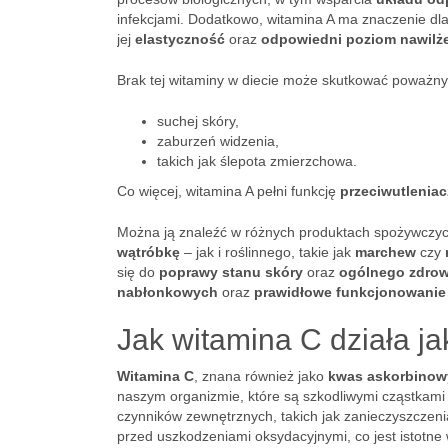
infekcjami. Dodatkowo, witamina A ma znaczenie dl
jej
elastyczność
oraz
odpowiedni poziom nawilż
Brak tej witaminy w diecie może skutkować poważn
suchej skóry,
zaburzeń widzenia,
takich jak ślepota zmierzchowa.
Co więcej, witamina A pełni funkcję
przeciwutleniac
Można ją znaleźć w różnych produktach spożywczyc
wątróbkę
– jak i roślinnego, takie jak
marchew
czy
się do
poprawy stanu skóry
oraz
ogólnego zdrow
nabłonkowych
oraz
prawidłowe funkcjonowanie
Jak witamina C działa ja
Witamina C
, znana również jako
kwas askorbinow
naszym organizmie, które są szkodliwymi cząstkam
czynników zewnętrznych, takich jak zanieczyszczeni
przed uszkodzeniami oksydacyjnymi, co jest istotne