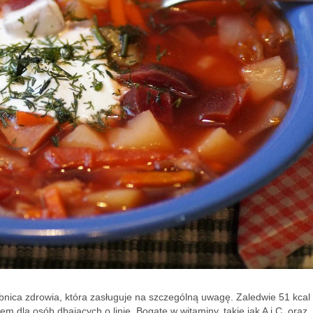
rbnica zdrowia, która zasługuje na szczególną uwagę. Zaledwie 51 kcal
 dla osób dbających o linię. Bogate w witaminy, takie jak A i C, oraz