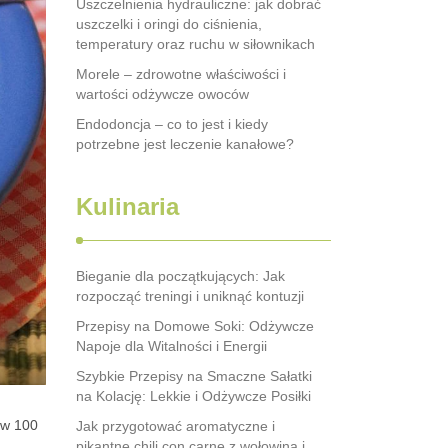
Uszczelnienia hydrauliczne: jak dobrać
uszczelki i oringi do ciśnienia,
temperatury oraz ruchu w siłownikach
Morele – zdrowotne właściwości i
wartości odżywcze owoców
Endodoncja – co to jest i kiedy
potrzebne jest leczenie kanałowe?
Kulinaria
Bieganie dla początkujących: Jak
rozpocząć treningi i uniknąć kontuzji
Przepisy na Domowe Soki: Odżywcze
Napoje dla Witalności i Energii
Szybkie Przepisy na Smaczne Sałatki
na Kolację: Lekkie i Odżywcze Posiłki
 w 100
Jak przygotować aromatyczne i
pikantne chili con carne z wołowiną i