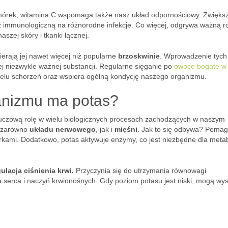
mórek, witamina C wspomaga także nasz układ odpornościowy. Zwięks
 immunologiczną na różnorodne infekcje. Co więcej, odgrywa ważną r
aszej skóry i tkanki łącznej.
erają jej nawet więcej niż popularne
brzoskwinie
. Wprowadzenie tych
 niezwykle ważnej substancji. Regularne sięganie po
owoce bogate w
ielu schorzeń oraz wspiera ogólną kondycję naszego organizmu.
ganizmu ma potas?
kluczową rolę w wielu biologicznych procesach zachodzących w naszym
e zarówno
układu nerwowego
, jak i
mięśni
. Jak to się odbywa? Poma
kami. Dodatkowo, potas aktywuje enzymy, co jest niezbędne dla meta
lacja ciśnienia krwi.
Przyczynia się do utrzymania równowagi
a serca i naczyń krwionośnych. Gdy poziom potasu jest niski, mogą wys