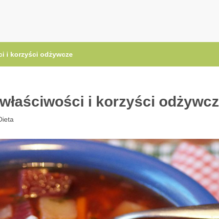
.pl
i i korzyści odżywcze
właściwości i korzyści odżywc
Dieta