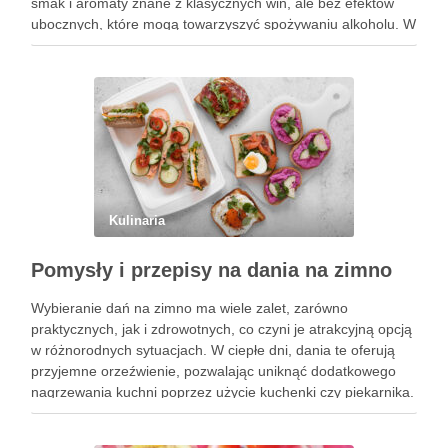
smak i aromaty znane z klasycznych win, ale bez efektów
ubocznych, które mogą towarzyszyć spożywaniu alkoholu. W
obliczu rosnącej świadomości zdrowotnej, wiele osób
decyduje się na ten napój, pragnąc cieszyć …
Kulinaria
Pomysły i przepisy na dania na zimno
Wybieranie dań na zimno ma wiele zalet, zarówno
praktycznych, jak i zdrowotnych, co czyni je atrakcyjną opcją
w różnorodnych sytuacjach. W ciepłe dni, dania te oferują
przyjemne orzeźwienie, pozwalając uniknąć dodatkowego
nagrzewania kuchni poprzez użycie kuchenki czy piekarnika.
To znacząco wpływa na komfort życia, zwłaszcza w gorące,
letnie miesiące. Dania …