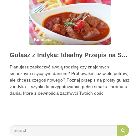
Kulinaria
Gulasz z Indyka: Idealny Przepis na Szybki i Smaczny Obiad
Planujesz zaskoczyć swoją rodzinę czy znajomych
smacznym i sycącym daniem? Próbowałeś już wiele potraw,
ale chcesz czegoś nowego? Poznaj przepis na prosty gulasz
z indyka – szybki do przygotowania, pełen smaku i aromatu
dania, które z pewnością zachwyci Twoich gości.
Zastanawiasz się, jak go przyrządzić? To bardzo proste!
Zapraszam do …