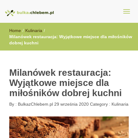
BulkazChlebem.pl
Home
/
Kulinaria
/
Milanówek restauracja: Wyjątkowe miejsce dla miłośników
dobrej kuchni
Milanówek restauracja:
Wyjątkowe miejsce dla
miłośników dobrej kuchni
By :
BulkazChlebem.pl
29 września 2020
Category :
Kulinaria