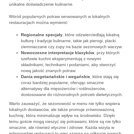
unikalne doświadczenie kulinarne.
Wśród popularnych potraw serwowanych w lokalnych
restauracjach można wymienić:
Regionalne specjały
, które odzwierciedlają lokalną
kulturę i tradycje kulinarne, takie jak pierogi, placki
ziemniaczane czy zupy na bazie sezonowych warzyw.
Nowoczesne interpretacje klasyków
, przy których
szefowie kuchni eksperymentują z nowymi
składnikami, technikami i podaniami, aby stworzyć
nową jakość znanych potraw.
Dania wegetariańskie i wegańskie
, które stają się
coraz bardziej popularne, oferując smaczne
alternatywy dla mięsożerców i roślinożerców,
dostosowane do różnorodnych potrzeb dietetycznych.
Warto zauważyć, że sezonowość w menu nie tylko wspiera
lokalnych dostawców, ale także promuje zrównoważoną
kuchnię, która minimalizuje wpływ na środowisko. Dzięki
temu goście mogą cieszyć się potrawami, które są nie tylko
smaczne, ale również etyczne i zdrowe. Każda wizyta w
milanowskiej restauracji to więc szansa na odkrycie nowych