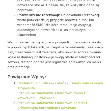
godzina, liczba osób oraz ewentualne preferencje
dotyczące stolika. Upewnij się, że wszystkie dane są
poprawne.
Potwierdzenie rezerwacji:
Po dokonaniu rezerwacji
warto potwierdzić jej przyjęcie poprzez e-mail lub
wiadomość SMS. Niektóre restauracje wysyłają
automatyczne potwierdzenia, co jest dużym
ułatwieniem.
Warto również pamiętać, że w przypadku planowania wizyty
w popularnych lokalach, szczególnie w weekendy, rezerwacja
z wyprzedzeniem jest zalecana, aby uniknąć rozczarowania.
Wiele restauracji dostosowuje swoją ofertę w zależności od
sezonu, dlatego dobrze jest regularnie sprawdzać ich menu
oraz promocje.
Powiązane Wpisy:
Restauracja hinduska Gdańsk: Smaki Indii w sercu
Trójmiasta
Przepis na smakowite i kolorowe tacos z
krewetkami i awokado
Przepis na smakowite i kolorowe sałatki z
grillowanym kurczakiem i awokado