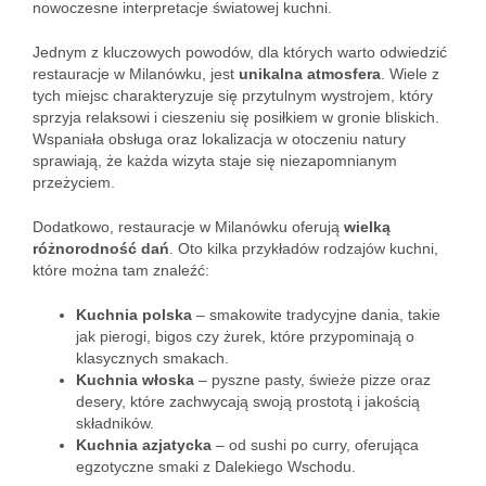
nowoczesne interpretacje światowej kuchni.
Jednym z kluczowych powodów, dla których warto odwiedzić
restauracje w Milanówku, jest
unikalna atmosfera
. Wiele z
tych miejsc charakteryzuje się przytulnym wystrojem, który
sprzyja relaksowi i cieszeniu się posiłkiem w gronie bliskich.
Wspaniała obsługa oraz lokalizacja w otoczeniu natury
sprawiają, że każda wizyta staje się niezapomnianym
przeżyciem.
Dodatkowo, restauracje w Milanówku oferują
wielką
różnorodność dań
. Oto kilka przykładów rodzajów kuchni,
które można tam znaleźć:
Kuchnia polska
– smakowite tradycyjne dania, takie
jak pierogi, bigos czy żurek, które przypominają o
klasycznych smakach.
Kuchnia włoska
– pyszne pasty, świeże pizze oraz
desery, które zachwycają swoją prostotą i jakością
składników.
Kuchnia azjatycka
– od sushi po curry, oferująca
egzotyczne smaki z Dalekiego Wschodu.