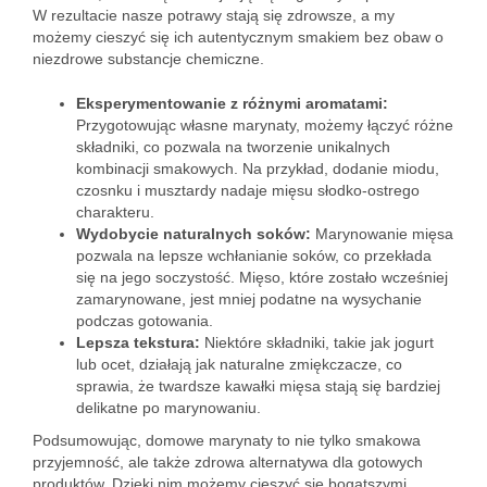
W rezultacie nasze potrawy stają się zdrowsze, a my
możemy cieszyć się ich autentycznym smakiem bez obaw o
niezdrowe substancje chemiczne.
Eksperymentowanie z różnymi aromatami:
Przygotowując własne marynaty, możemy łączyć różne
składniki, co pozwala na tworzenie unikalnych
kombinacji smakowych. Na przykład, dodanie miodu,
czosnku i musztardy nadaje mięsu słodko-ostrego
charakteru.
Wydobycie naturalnych soków:
Marynowanie mięsa
pozwala na lepsze wchłanianie soków, co przekłada
się na jego soczystość. Mięso, które zostało wcześniej
zamarynowane, jest mniej podatne na wysychanie
podczas gotowania.
Lepsza tekstura:
Niektóre składniki, takie jak jogurt
lub ocet, działają jak naturalne zmiękczacze, co
sprawia, że twardsze kawałki mięsa stają się bardziej
delikatne po marynowaniu.
Podsumowując, domowe marynaty to nie tylko smakowa
przyjemność, ale także zdrowa alternatywa dla gotowych
produktów. Dzięki nim możemy cieszyć się bogatszymi