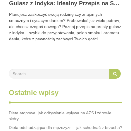
Gulasz z Indyka: Idealny Przepis na Szybki i Smaczny Obiad
Planujesz zaskoczyć swoją rodzinę czy znajomych
smacznym i sycącym daniem? Próbowałeś już wiele potraw,
ale chcesz czegoś nowego? Poznaj przepis na prosty gulasz
z indyka – szybki do przygotowania, pełen smaku i aromatu
dania, które z pewnością zachwyci Twoich gości.
Zastanawiasz się, jak go przyrządzić? To bardzo proste!
Zapraszam do …
Ostatnie wpisy
Dieta atopowa: jak odżywianie wpływa na AZS i zdrowie
skóry
Dieta odchudzająca dla mężczyzn – jak schudnąć z brzucha?