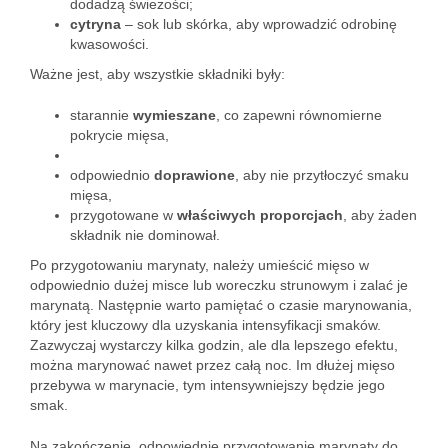
dodadzą świeżości;
cytryna
– sok lub skórka, aby wprowadzić odrobinę
kwasowości.
Ważne jest, aby wszystkie składniki były:
starannie
wymieszane
, co zapewni równomierne
pokrycie mięsa,
odpowiednio
doprawione
, aby nie przytłoczyć smaku
mięsa,
przygotowane w
właściwych proporcjach
, aby żaden
składnik nie dominował.
Po przygotowaniu marynaty, należy umieścić mięso w
odpowiednio dużej misce lub woreczku strunowym i zalać je
marynatą. Następnie warto pamiętać o czasie marynowania,
który jest kluczowy dla uzyskania intensyfikacji smaków.
Zazwyczaj wystarczy kilka godzin, ale dla lepszego efektu,
można marynować nawet przez całą noc. Im dłużej mięso
przebywa w marynacie, tym intensywniejszy będzie jego
smak.
Na zakończenie, odpowiednie przygotowanie marynaty do