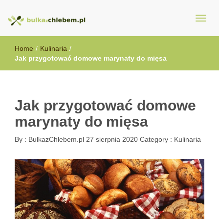
BulkazChlebem.pl
Home
/
Kulinaria
/
Jak przygotować domowe marynaty do mięsa
Jak przygotować domowe
marynaty do mięsa
By :
BulkazChlebem.pl
27 sierpnia 2020
Category :
Kulinaria