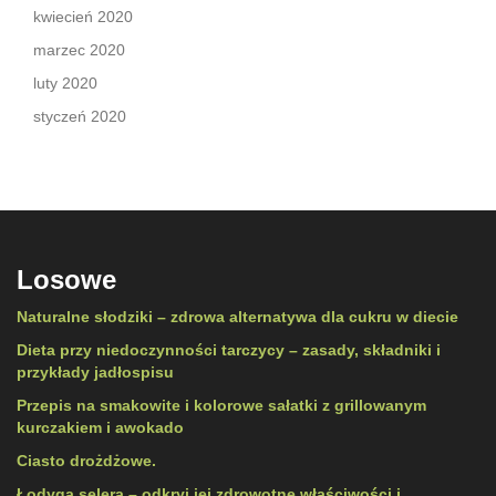
kwiecień 2020
marzec 2020
luty 2020
styczeń 2020
Losowe
Naturalne słodziki – zdrowa alternatywa dla cukru w diecie
Dieta przy niedoczynności tarczycy – zasady, składniki i
przykłady jadłospisu
Przepis na smakowite i kolorowe sałatki z grillowanym
kurczakiem i awokado
Ciasto drożdżowe.
Łodyga selera – odkryj jej zdrowotne właściwości i