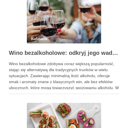
Kulinaria
Wino bezalkoholowe: odkryj jego wady i zalety
Wino bezalkoholowe zdobywa coraz większą popularność,
stając się alternatywą dla tradycyjnych trunków w wielu
sytuacjach. Zawierając minimalną ilość alkoholu, oferuje
smak i aromaty znane z klasycznych win, ale bez efektów
ubocznych, które mogą towarzyszyć spożywaniu alkoholu. W
obliczu rosnącej świadomości zdrowotnej, wiele osób
decyduje się na ten napój, pragnąc cieszyć …