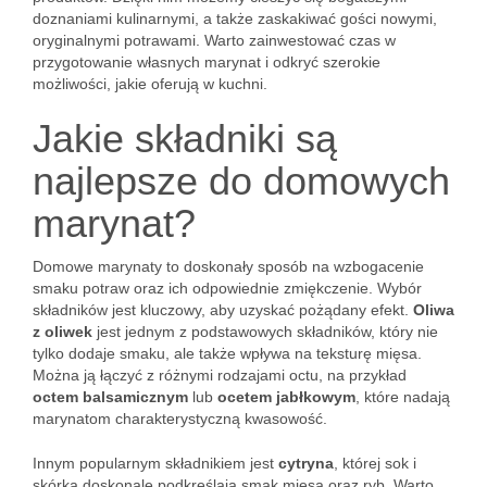
doznaniami kulinarnymi, a także zaskakiwać gości nowymi,
oryginalnymi potrawami. Warto zainwestować czas w
przygotowanie własnych marynat i odkryć szerokie
możliwości, jakie oferują w kuchni.
Jakie składniki są
najlepsze do domowych
marynat?
Domowe marynaty to doskonały sposób na wzbogacenie
smaku potraw oraz ich odpowiednie zmiękczenie. Wybór
składników jest kluczowy, aby uzyskać pożądany efekt.
Oliwa
z oliwek
jest jednym z podstawowych składników, który nie
tylko dodaje smaku, ale także wpływa na teksturę mięsa.
Można ją łączyć z różnymi rodzajami octu, na przykład
octem balsamicznym
lub
ocetem jabłkowym
, które nadają
marynatom charakterystyczną kwasowość.
Innym popularnym składnikiem jest
cytryna
, której sok i
skórka doskonale podkreślają smak mięsa oraz ryb. Warto