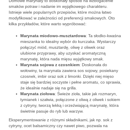
Domowe marynaty to doskonały sposób na wzbogacenie
smaków potraw i nadanie im wyjątkowego charakteru.
Istnieje wiele popularnych przepisów, które można łatwo
modyfikować w zależności od preferencji smakowych. Oto
kilka przykładów, które warto wypróbować:
Marynata miodowo-musztardowa
: Ta słodko-kwaśna
mieszanka to idealny wybór do kurczaka. Wystarczy
połączyć miód, musztardę, oliwę z oliwek oraz
ulubione przyprawy, aby uzyskać aromatyczną
marynatę, która nada mięsu wyjątkowy smak.
Marynata sojowa z czosnkiem
: Doskonała do
wołowiny, ta marynata zawiera sos sojowy, posiekany
czosnek, imbir oraz sok z limonki. Dzięki niej mięso
staje się bardziej soczyste i pełne aromatu, co sprawia,
że idealnie nadaje się na grilla.
Marynata ziołowa
: Świeże zioła, takie jak rozmaryn,
tymianek i szałwia, połączone z oliwą z oliwek i sokiem
z cytryny, tworzą lekką i orzeźwiającą marynatę, która
świetnie pasuje do ryb lub warzyw.
Eksperymentowanie z różnymi składnikami, jak np. sok z
cytryny, ocet balsamiczny czy nawet piwo, pozwala na