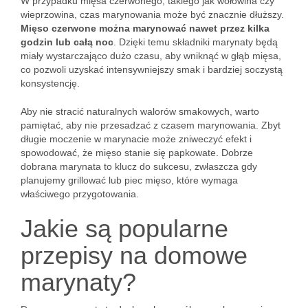
W przypadku mięsa czerwonego, takiego jak wołowina czy
wieprzowina, czas marynowania może być znacznie dłuższy.
Mięso czerwone można marynować nawet przez kilka
godzin lub całą noc
. Dzięki temu składniki marynaty będą
miały wystarczająco dużo czasu, aby wniknąć w głąb mięsa,
co pozwoli uzyskać intensywniejszy smak i bardziej soczystą
konsystencję.
Aby nie stracić naturalnych walorów smakowych, warto
pamiętać, aby nie przesadzać z czasem marynowania. Zbyt
długie moczenie w marynacie może zniweczyć efekt i
spowodować, że mięso stanie się papkowate. Dobrze
dobrana marynata to klucz do sukcesu, zwłaszcza gdy
planujemy grillować lub piec mięso, które wymaga
właściwego przygotowania.
Jakie są popularne
przepisy na domowe
marynaty?