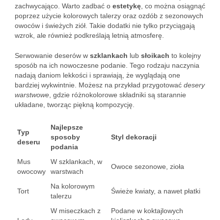
zachwycająco. Warto zadbać o
estetykę
, co można osiągnąć
poprzez użycie kolorowych talerzy oraz ozdób z sezonowych
owoców i świeżych ziół. Takie dodatki nie tylko przyciągają
wzrok, ale również podkreślają letnią atmosferę.
Serwowanie deserów w
szklankach
lub
słoikach
to kolejny
sposób na ich nowoczesne podanie. Tego rodzaju naczynia
nadają daniom lekkości i sprawiają, że wyglądają one
bardziej wykwintnie. Możesz na przykład przygotować
desery
warstwowe
, gdzie różnokolorowe składniki są starannie
układane, tworząc piękną kompozycję.
Najlepsze
Typ
sposoby
Styl dekoracji
deseru
podania
Mus
W szklankach, w
Owoce sezonowe, zioła
owocowy
warstwach
Na kolorowym
Tort
Świeże kwiaty, a nawet płatki
talerzu
W miseczkach z
Podane w koktajlowych