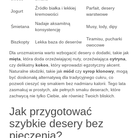
Źródło białka i lekkiej
Parfait, desery
Jogurt
kremowości
warstwowe
Nadaje aksamitną
Śmietana
Musy, lody, dipy
konsystencję
Tiramisu, pucharki
Biszkopty
Lekka baza do deserów
owocowe
Dla urozmaicenia warto wzbogacić desery o dodatki, takie jak
mięta
, która doda orzeźwiającej nuty, orzeźwiająca
cytryna
,
czy delikatny
kokos
, który wprowadzi egzotyczny akcent.
Naturalne słodziki, takie jak
miód
czy
syrop klonowy
, mogą
być doskonałą alternatywą dla tradycyjnego cukru, co
pozwoli cieszyć się smakiem bez nadmiaru kalorii. Tego lata
zasmakuj w prostych, ale pełnych smaku deserach, które
zachwycą nie tylko Ciebie, ale również Twoich bliskich.
Jak przygotować
szybkie desery bez
pieczenia?