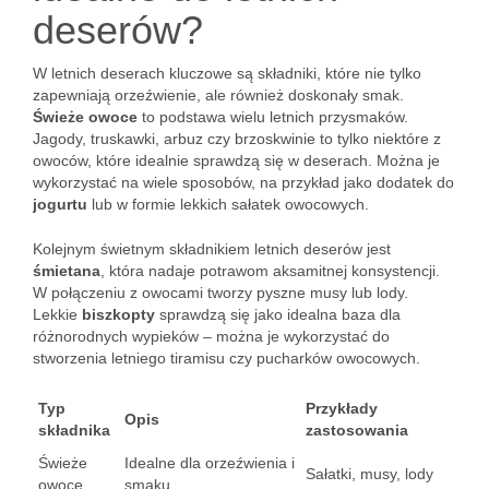
deserów?
W letnich deserach kluczowe są składniki, które nie tylko
zapewniają orzeźwienie, ale również doskonały smak.
Świeże owoce
to podstawa wielu letnich przysmaków.
Jagody, truskawki, arbuz czy brzoskwinie to tylko niektóre z
owoców, które idealnie sprawdzą się w deserach. Można je
wykorzystać na wiele sposobów, na przykład jako dodatek do
jogurtu
lub w formie lekkich sałatek owocowych.
Kolejnym świetnym składnikiem letnich deserów jest
śmietana
, która nadaje potrawom aksamitnej konsystencji.
W połączeniu z owocami tworzy pyszne musy lub lody.
Lekkie
biszkopty
sprawdzą się jako idealna baza dla
różnorodnych wypieków – można je wykorzystać do
stworzenia letniego tiramisu czy pucharków owocowych.
Typ
Przykłady
Opis
składnika
zastosowania
Świeże
Idealne dla orzeźwienia i
Sałatki, musy, lody
owoce
smaku