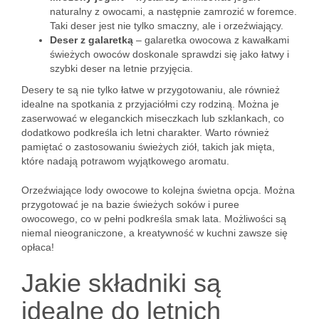
naturalny z owocami, a następnie zamrozić w foremce.
Taki deser jest nie tylko smaczny, ale i orzeźwiający.
Deser z galaretką
– galaretka owocowa z kawałkami
świeżych owoców doskonale sprawdzi się jako łatwy i
szybki deser na letnie przyjęcia.
Desery te są nie tylko łatwe w przygotowaniu, ale również
idealne na spotkania z przyjaciółmi czy rodziną. Można je
zaserwować w eleganckich miseczkach lub szklankach, co
dodatkowo podkreśla ich letni charakter. Warto również
pamiętać o zastosowaniu świeżych ziół, takich jak mięta,
które nadają potrawom wyjątkowego aromatu.
Orzeźwiające lody owocowe to kolejna świetna opcja. Można
przygotować je na bazie świeżych soków i puree
owocowego, co w pełni podkreśla smak lata. Możliwości są
niemal nieograniczone, a kreatywność w kuchni zawsze się
opłaca!
Jakie składniki są
idealne do letnich