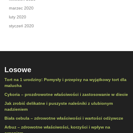
marzec 2020
luty 2020
styczeń 2020
Losowe
Tort na 1 urodziny: Pomysły i przepisy na wyjątkowy tort dla
malucha
Cykoria – prozdrowotne właściwości i zastosowanie w diecie
Jak zrobić delikatne i puszyste naleśniki z ulubionym
nadzieniem
Biała cebula – zdrowotne właściwości i wartości odżywcze
Arbuz – zdrowotne właściwości, korzyści i wpływ na
organizm