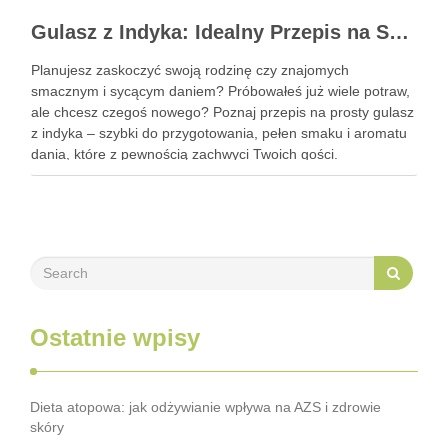
Gulasz z Indyka: Idealny Przepis na Szybki i Smaczny Obiad
Planujesz zaskoczyć swoją rodzinę czy znajomych
smacznym i sycącym daniem? Próbowałeś już wiele potraw,
ale chcesz czegoś nowego? Poznaj przepis na prosty gulasz
z indyka – szybki do przygotowania, pełen smaku i aromatu
dania, które z pewnością zachwyci Twoich gości.
Zastanawiasz się, jak go przyrządzić? To bardzo proste!
Zapraszam do …
Ostatnie wpisy
Dieta atopowa: jak odżywianie wpływa na AZS i zdrowie
skóry