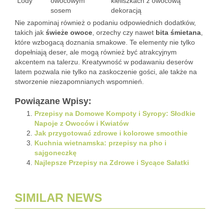
Lody
owocowym
kieliszkach z owocową
sosem
dekoracją
Nie zapominaj również o podaniu odpowiednich dodatków,
takich jak
świeże owoce
, orzechy czy nawet
bita śmietana
,
które wzbogacą doznania smakowe. Te elementy nie tylko
dopełniają deser, ale mogą również być atrakcyjnym
akcentem na talerzu. Kreatywność w podawaniu deserów
latem pozwala nie tylko na zaskoczenie gości, ale także na
stworzenie niezapomnianych wspomnień.
Powiązane Wpisy:
Przepisy na Domowe Kompoty i Syropy: Słodkie
Napoje z Owoców i Kwiatów
Jak przygotować zdrowe i kolorowe smoothie
Kuchnia wietnamska: przepisy na pho i
sajgoneczkę
Najlepsze Przepisy na Zdrowe i Sycące Sałatki
SIMILAR NEWS