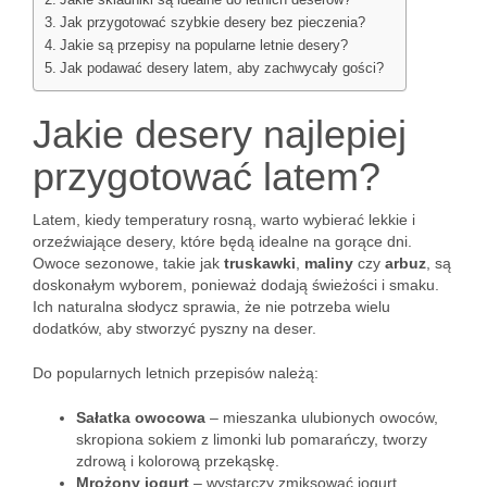
Jakie składniki są idealne do letnich deserów?
Jak przygotować szybkie desery bez pieczenia?
Jakie są przepisy na popularne letnie desery?
Jak podawać desery latem, aby zachwycały gości?
Jakie desery najlepiej
przygotować latem?
Latem, kiedy temperatury rosną, warto wybierać lekkie i
orzeźwiające desery, które będą idealne na gorące dni.
Owoce sezonowe, takie jak
truskawki
,
maliny
czy
arbuz
, są
doskonałym wyborem, ponieważ dodają świeżości i smaku.
Ich naturalna słodycz sprawia, że nie potrzeba wielu
dodatków, aby stworzyć pyszny na deser.
Do popularnych letnich przepisów należą:
Sałatka owocowa
– mieszanka ulubionych owoców,
skropiona sokiem z limonki lub pomarańczy, tworzy
zdrową i kolorową przekąskę.
Mrożony jogurt
– wystarczy zmiksować jogurt