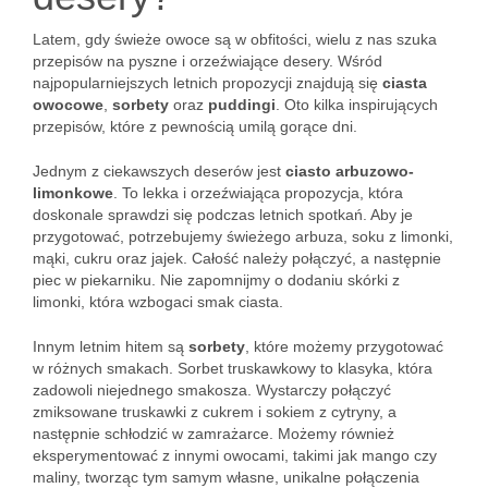
Latem, gdy świeże owoce są w obfitości, wielu z nas szuka
przepisów na pyszne i orzeźwiające desery. Wśród
najpopularniejszych letnich propozycji znajdują się
ciasta
owocowe
,
sorbety
oraz
puddingi
. Oto kilka inspirujących
przepisów, które z pewnością umilą gorące dni.
Jednym z ciekawszych deserów jest
ciasto arbuzowo-
limonkowe
. To lekka i orzeźwiająca propozycja, która
doskonale sprawdzi się podczas letnich spotkań. Aby je
przygotować, potrzebujemy świeżego arbuza, soku z limonki,
mąki, cukru oraz jajek. Całość należy połączyć, a następnie
piec w piekarniku. Nie zapomnijmy o dodaniu skórki z
limonki, która wzbogaci smak ciasta.
Innym letnim hitem są
sorbety
, które możemy przygotować
w różnych smakach. Sorbet truskawkowy to klasyka, która
zadowoli niejednego smakosza. Wystarczy połączyć
zmiksowane truskawki z cukrem i sokiem z cytryny, a
następnie schłodzić w zamrażarce. Możemy również
eksperymentować z innymi owocami, takimi jak mango czy
maliny, tworząc tym samym własne, unikalne połączenia