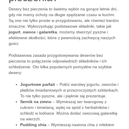
Desery bez pieczenia to świetny wybór na gorące letnie dni,
gdy nie mamy ochoty na długie spędzanie czasu w kuchni.
Są one nie tylko proste w przygotowaniu, ale również bardzo
smaczne. Wykorzystując podstawowe składniki, takie jak
jogurt
,
owoce
i
galaretka
, możemy stworzyć pyszne i
efektowne słodkości, które z pewnością zachwycą naszych
gości.
Podstawowa zasada przygotowywania deserów bez
pieczenia to połączenie odpowiednich składników i ich
schłodzenie. Oto kilka popularnych pomysłów na szybkie
desery:
Jogurtowe parfait
– Połóż warstwy jogurtu, owoców i
płatków śniadaniowych w przezroczystych szklankach.
To nie tylko pyszne, ale i pięknie się prezentuje.
Sernik na zimno
– Wymieszaj ser twarogowy z
cukrem i śmietaną, wylej na spód z herbatników i
schłodź w lodówce. Można dodać owocową galaretkę
na wierzch.
Pudding chia
– Wymieszaj nasiona chia z mlekiem