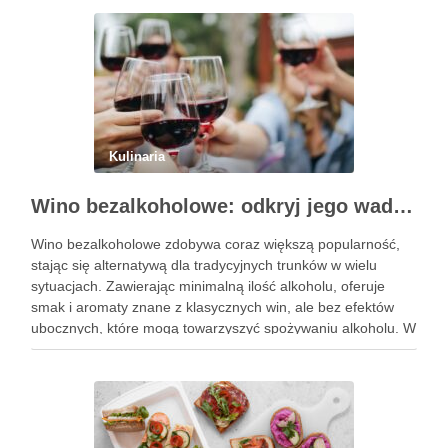
Kulinaria
Wino bezalkoholowe: odkryj jego wady i zalety
Wino bezalkoholowe zdobywa coraz większą popularność,
stając się alternatywą dla tradycyjnych trunków w wielu
sytuacjach. Zawierając minimalną ilość alkoholu, oferuje
smak i aromaty znane z klasycznych win, ale bez efektów
ubocznych, które mogą towarzyszyć spożywaniu alkoholu. W
obliczu rosnącej świadomości zdrowotnej, wiele osób
decyduje się na ten napój, pragnąc cieszyć …