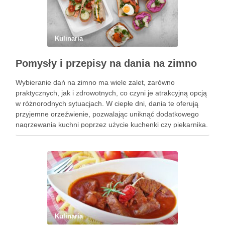
Kulinaria
Pomysły i przepisy na dania na zimno
Wybieranie dań na zimno ma wiele zalet, zarówno
praktycznych, jak i zdrowotnych, co czyni je atrakcyjną opcją
w różnorodnych sytuacjach. W ciepłe dni, dania te oferują
przyjemne orzeźwienie, pozwalając uniknąć dodatkowego
nagrzewania kuchni poprzez użycie kuchenki czy piekarnika.
To znacząco wpływa na komfort życia, zwłaszcza w gorące,
letnie miesiące. Dania …
Kulinaria