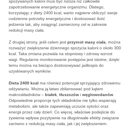
spożywanych kalorii musi być niższa niż całkowite
zapotrzebowanie energetyczne organizmu. Dlatego,
korzystając z diety 2400 kcal, warto najpierw obliczyć swoje
codzienne potrzeby energetyczne i dostosować ilość
jedzenia tak, aby osiągnąć zamierzony cel w zakresie
redukcji masy ciała.
Z drugiej strony, jeśli celem jest
przyrost masy ciała
, można
rozważyć zwiększenie dziennego spożycia kalorii o około 300
kcal. Taka zmiana pozwala na stopniowy i zdrowy wzrost
wagi. Regularne monitorowanie postępów jest istotne; dzięki
temu można na bieżąco dostosowywać jadłospis do
uzyskiwanych wyników.
Dieta 2400 kcal
ma również potencjał sprzyjający zdrowemu
odżywianiu. Można ją łatwo zbilansować pod kątem
makroskładników –
białek
,
tłuszczów
i
węglowodanów
.
Odpowiednie proporcje tych składników nie tylko wspierają
metabolizm, ale także zapewniają uczucie sytości oraz
energii przez cały dzień. Co więcej, właściwe podejście do
żywienia wpływa pozytywnie na długotrwałe efekty związane
zarówno z redukcją masy ciała, jak i jej zwiększeniem.