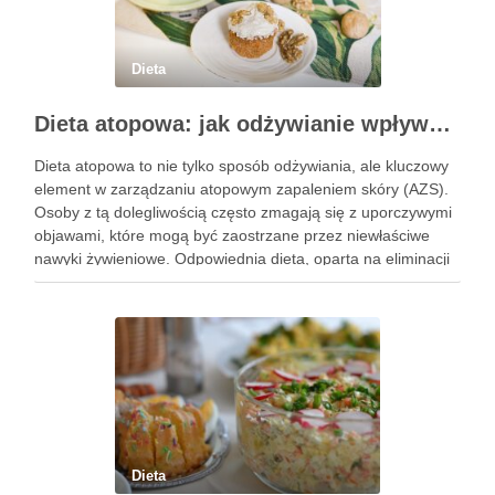
Dieta
Dieta atopowa: jak odżywianie wpływa na AZS i zdrowie skóry
Dieta atopowa to nie tylko sposób odżywiania, ale kluczowy
element w zarządzaniu atopowym zapaleniem skóry (AZS).
Osoby z tą dolegliwością często zmagają się z uporczywymi
objawami, które mogą być zaostrzane przez niewłaściwe
nawyki żywieniowe. Odpowiednia dieta, oparta na eliminacji
pewnych pokarmów i wprowadzeniu składników
wspierających zdrowie skóry, ma potencjał, aby …
Dieta