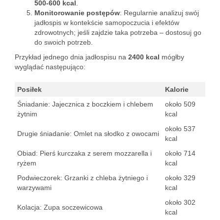
500-600 kcal
.
Monitorowanie postępów
: Regularnie analizuj swój
jadłospis w kontekście samopoczucia i efektów
zdrowotnych; jeśli zajdzie taka potrzeba – dostosuj go
do swoich potrzeb.
Przykład jednego dnia jadłospisu na
2400 kcal
mógłby
wyglądać następująco:
Posiłek
Kalorie
Śniadanie: Jajecznica z boczkiem i chlebem
około 509
żytnim
kcal
około 537
Drugie śniadanie: Omlet na słodko z owocami
kcal
Obiad: Pierś kurczaka z serem mozzarella i
około 714
ryżem
kcal
Podwieczorek: Grzanki z chleba żytniego i
około 329
warzywami
kcal
około 302
Kolacja: Zupa soczewicowa
kcal