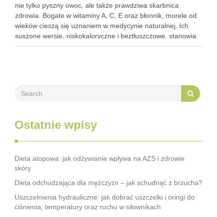
nie tylko pyszny owoc, ale także prawdziwa skarbnica
zdrowia. Bogate w witaminy A, C, E oraz błonnik, morele od
wieków cieszą się uznaniem w medycynie naturalnej. Ich
suszone wersje, niskokaloryczne i beztłuszczowe, stanowią
doskonałą przekąskę, która może wspierać walkę z
trądzikiem. …
Ostatnie wpisy
Dieta atopowa: jak odżywianie wpływa na AZS i zdrowie
skóry
Dieta odchudzająca dla mężczyzn – jak schudnąć z brzucha?
Uszczelnienia hydrauliczne: jak dobrać uszczelki i oringi do
ciśnienia, temperatury oraz ruchu w siłownikach