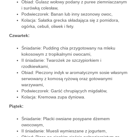
Obiad: Gulasz wołowy podany z puree ziemniaczanym
i surówką colesław,
Podwieczorek: Banan lub inny sezonowy owoc,
Kolacja: Sałatka grecka składająca się z pomidora,
ogórka, cebuli, oliwek i fety.
Czwartek:
Śniadanie: Pudding chia przygotowany na mleku
kokosowym z tropikalnymi owocami,
II śniadanie: Twarożek ze szczypiorkiem i
rzodkiewkami,
Obiad: Pieczony indyk w aromatycznym sosie własnym
serwowany z komosą ryżową oraz gotowanymi
warzywami,
Podwieczorek: Garść chrupiących migdałów,
Kolacja: Kremowa zupa dyniowa.
Piątek:
Śniadanie: Placki owsiane posypane dżemem
owocowym,
II śniadanie: Muesli wymieszane z jogurtem,