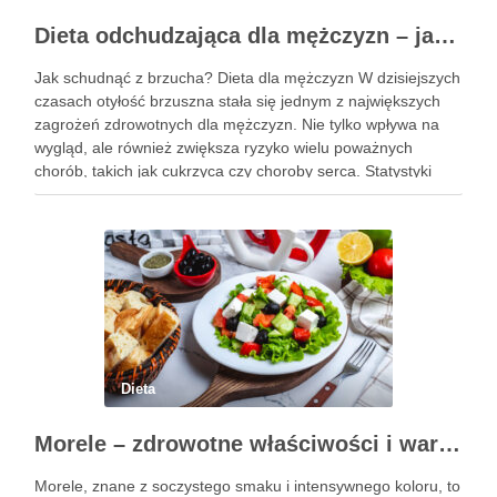
Dieta odchudzająca dla mężczyzn – jak schudnąć z brzucha?
Jak schudnąć z brzucha? Dieta dla mężczyzn W dzisiejszych
czasach otyłość brzuszna stała się jednym z największych
zagrożeń zdrowotnych dla mężczyzn. Nie tylko wpływa na
wygląd, ale również zwiększa ryzyko wielu poważnych
chorób, takich jak cukrzyca czy choroby serca. Statystyki
pokazują, że obwód pasa przekraczający 102 cm jest
sygnałem alarmowym, …
Dieta
Morele – zdrowotne właściwości i wartości odżywcze owoców
Morele, znane z soczystego smaku i intensywnego koloru, to