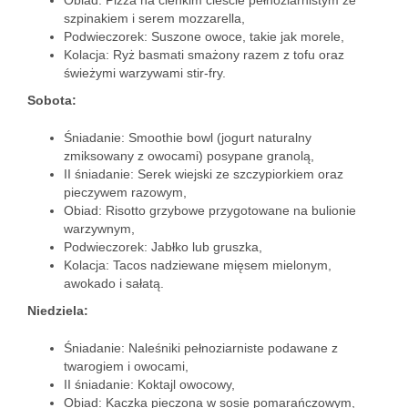
Obiad: Pizza na cienkim cieście pełnoziarnistym ze
szpinakiem i serem mozzarella,
Podwieczorek: Suszone owoce, takie jak morele,
Kolacja: Ryż basmati smażony razem z tofu oraz
świeżymi warzywami stir-fry.
Sobota:
Śniadanie: Smoothie bowl (jogurt naturalny
zmiksowany z owocami) posypane granolą,
II śniadanie: Serek wiejski ze szczypiorkiem oraz
pieczywem razowym,
Obiad: Risotto grzybowe przygotowane na bulionie
warzywnym,
Podwieczorek: Jabłko lub gruszka,
Kolacja: Tacos nadziewane mięsem mielonym,
awokado i sałatą.
Niedziela:
Śniadanie: Naleśniki pełnoziarniste podawane z
twarogiem i owocami,
II śniadanie: Koktajl owocowy,
Obiad: Kaczka pieczona w sosie pomarańczowym,