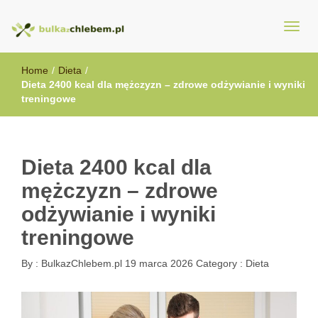
BulkazChlebem.pl
Home
/
Dieta
/
Dieta 2400 kcal dla mężczyzn – zdrowe odżywianie i wyniki
treningowe
Dieta 2400 kcal dla
mężczyzn – zdrowe
odżywianie i wyniki
treningowe
By :
BulkazChlebem.pl
19 marca 2026
Category :
Dieta