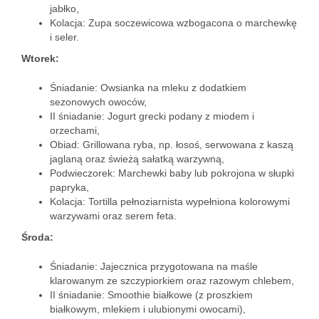
jabłko,
Kolacja: Zupa soczewicowa wzbogacona o marchewkę
i seler.
Wtorek:
Śniadanie: Owsianka na mleku z dodatkiem
sezonowych owoców,
II śniadanie: Jogurt grecki podany z miodem i
orzechami,
Obiad: Grillowana ryba, np. łosoś, serwowana z kaszą
jaglaną oraz świeżą sałatką warzywną,
Podwieczorek: Marchewki baby lub pokrojona w słupki
papryka,
Kolacja: Tortilla pełnoziarnista wypełniona kolorowymi
warzywami oraz serem feta.
Środa:
Śniadanie: Jajecznica przygotowana na maśle
klarowanym ze szczypiorkiem oraz razowym chlebem,
II śniadanie: Smoothie białkowe (z proszkiem
białkowym, mlekiem i ulubionymi owocami),