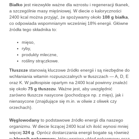
Białko
jest niezwykle ważne dla wzrostu i regeneracji tkanek,
a szczególnie masy mięśniowej. W diecie o kaloryczności
2400 kcal można przyjąć, że spożywamy około
108 g białka
,
co odpowiada wspomnianym wcześniej 18% energii. Główne
źródła tego składnika to:
mięso,
ryby,
produkty mleczne,
rośliny strączkowe.
Tłuszcze
stanowią kluczowe źródło energii i są niezbędne do
wchłaniania witamin rozpuszczalnych w tłuszczach — A, D, E
oraz K. W jadłospisie opartym na 2400 kcal powinny znaleźć
się około
75 g tłuszczu
. Ważne jest, aby uwzględnić
zarówno tłuszcze nasycone (pochodzące np. z mięs), jak i
nienasycone (znajdujące się m.in. w oliwie z oliwek czy
orzechach).
Węglowodany
to podstawowe źródło energii dla naszego
organizmu. W diecie liczącej 2400 kcal ich ilość wynosi mniej
więcej
324 g
. Oprócz dostarczania energii bogate są również
w
błonnik pokarmowy
, który wspiera układ pokarmowy oraz