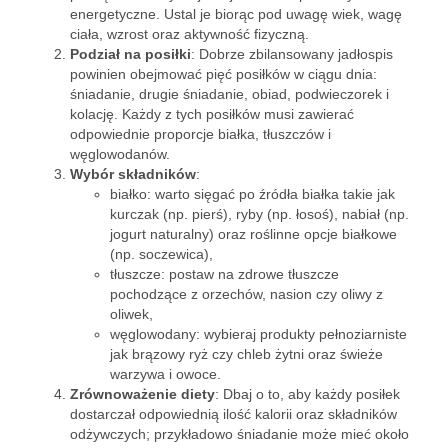
energetyczne. Ustal je biorąc pod uwagę wiek, wagę
ciała, wzrost oraz aktywność fizyczną.
Podział na posiłki
: Dobrze zbilansowany jadłospis
powinien obejmować pięć posiłków w ciągu dnia:
śniadanie, drugie śniadanie, obiad, podwieczorek i
kolację. Każdy z tych posiłków musi zawierać
odpowiednie proporcje białka, tłuszczów i
węglowodanów.
Wybór składników
:
białko: warto sięgać po źródła białka takie jak
kurczak (np. pierś), ryby (np. łosoś), nabiał (np.
jogurt naturalny) oraz roślinne opcje białkowe
(np. soczewica),
tłuszcze: postaw na zdrowe tłuszcze
pochodzące z orzechów, nasion czy oliwy z
oliwek,
węglowodany: wybieraj produkty pełnoziarniste
jak brązowy ryż czy chleb żytni oraz świeże
warzywa i owoce.
Zrównoważenie diety
: Dbaj o to, aby każdy posiłek
dostarczał odpowiednią ilość kalorii oraz składników
odżywczych; przykładowo śniadanie może mieć około