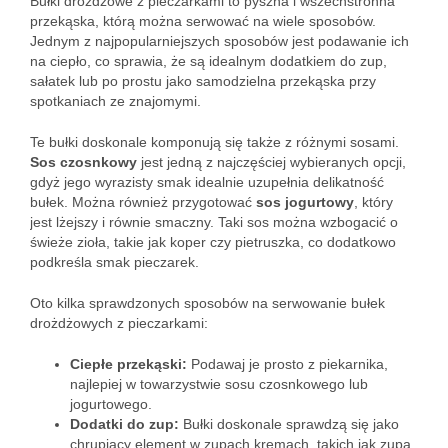
Bułki drożdżowe z pieczarkami to pyszna i wszechstronna
przekąska, którą można serwować na wiele sposobów.
Jednym z najpopularniejszych sposobów jest podawanie ich
na ciepło, co sprawia, że są idealnym dodatkiem do zup,
sałatek lub po prostu jako samodzielna przekąska przy
spotkaniach ze znajomymi.
Te bułki doskonale komponują się także z różnymi sosami.
Sos czosnkowy
jest jedną z najczęściej wybieranych opcji,
gdyż jego wyrazisty smak idealnie uzupełnia delikatność
bułek. Można również przygotować
sos jogurtowy
, który
jest lżejszy i równie smaczny. Taki sos można wzbogacić o
świeże zioła, takie jak koper czy pietruszka, co dodatkowo
podkreśla smak pieczarek.
Oto kilka sprawdzonych sposobów na serwowanie bułek
drożdżowych z pieczarkami:
Ciepłe przekąski:
Podawaj je prosto z piekarnika,
najlepiej w towarzystwie sosu czosnkowego lub
jogurtowego.
Dodatki do zup:
Bułki doskonale sprawdzą się jako
chrupiący element w zupach kremach, takich jak zupa