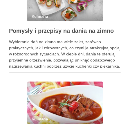
Kulinaria
Pomysły i przepisy na dania na zimno
Wybieranie dań na zimno ma wiele zalet, zarówno
praktycznych, jak i zdrowotnych, co czyni je atrakcyjną opcją
w różnorodnych sytuacjach. W ciepłe dni, dania te oferują
przyjemne orzeźwienie, pozwalając uniknąć dodatkowego
nagrzewania kuchni poprzez użycie kuchenki czy piekarnika.
To znacząco wpływa na komfort życia, zwłaszcza w gorące,
letnie miesiące. Dania …
Kulinaria