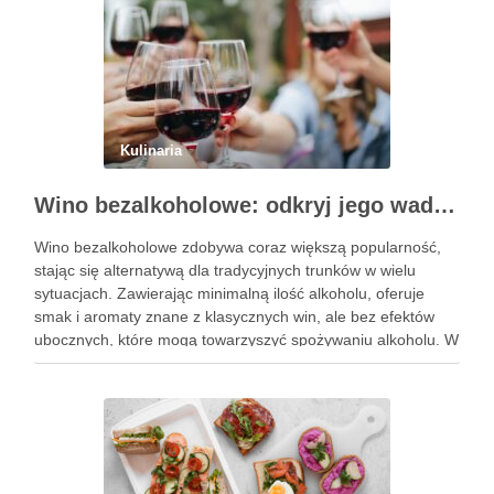
Kulinaria
Wino bezalkoholowe: odkryj jego wady i zalety
Wino bezalkoholowe zdobywa coraz większą popularność,
stając się alternatywą dla tradycyjnych trunków w wielu
sytuacjach. Zawierając minimalną ilość alkoholu, oferuje
smak i aromaty znane z klasycznych win, ale bez efektów
ubocznych, które mogą towarzyszyć spożywaniu alkoholu. W
obliczu rosnącej świadomości zdrowotnej, wiele osób
decyduje się na ten napój, pragnąc cieszyć …