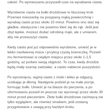
całość. Po wymieszaniu przyszedł czas na wyrabianie ciasta.
Wyrobienie ciasta na bułki drożdżowe to kluczowy krok.
Przenieś mieszankę na posypaną mąką powierzchnię i
wyrabiaj ciasto przez około 10 minut. Powinno ono stać się
gładkie, elastyczne i nie powinno kleić się do rąk. Jeśli jest
zbyt lepkie, możesz dodać odrobinę mąki, ale z umiarem,
aby nie przesuszyć ciasta.
Kiedy ciasto jest już odpowiednio wyrobione, umieść je w
lekko naoliwionej misce i przykryj czystą ściereczką. Pozwól
mu fermentować w ciepłym miejscu przez około 1-1,5
godziny, aż podwoi swoją objętość. To czas, kiedy drożdże
będą miały szansę zadziałać, a ciasto nabierze puszystości.
Po wyrośnięciu, wyjmij ciasto z miski i lekko je odgazuj,
uciskając je dłonią. Następnie podziel je na małe porcje,
formując bułki. Umieść je na blasze do pieczenia, a po
uformowaniu pozwól im jeszcze raz wyrosnąć przez około 30
minut przed pieczeniem. Złote bułki drożdżowe zachwycą nie
tylko wyglądem, ale również smakiem, jeśli zostaną
przygotowane z uwagą przy każdym kroku.