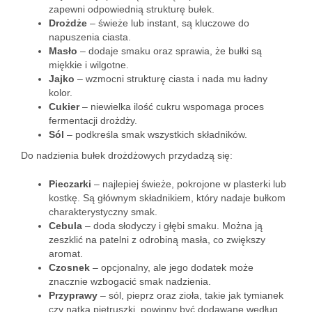
zapewni odpowiednią strukturę bułek.
Drożdże
– świeże lub instant, są kluczowe do
napuszenia ciasta.
Masło
– dodaje smaku oraz sprawia, że bułki są
miękkie i wilgotne.
Jajko
– wzmocni strukturę ciasta i nada mu ładny
kolor.
Cukier
– niewielka ilość cukru wspomaga proces
fermentacji drożdży.
Sól
– podkreśla smak wszystkich składników.
Do nadzienia bułek drożdżowych przydadzą się:
Pieczarki
– najlepiej świeże, pokrojone w plasterki lub
kostkę. Są głównym składnikiem, który nadaje bułkom
charakterystyczny smak.
Cebula
– doda słodyczy i głębi smaku. Można ją
zeszklić na patelni z odrobiną masła, co zwiększy
aromat.
Czosnek
– opcjonalny, ale jego dodatek może
znacznie wzbogacić smak nadzienia.
Przyprawy
– sól, pieprz oraz zioła, takie jak tymianek
czy natka pietruszki, powinny być dodawane według