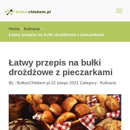
BulkazChlebem.pl
Home
/
Kulinaria
/
Łatwy przepis na bułki drożdżowe z pieczarkami
Łatwy przepis na bułki
drożdżowe z pieczarkami
By :
BulkazChlebem.pl
22 lutego 2021
Category :
Kulinaria