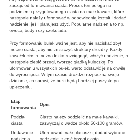
zacząć od formowania ciasta. Proces ten polega na
podzieleniu przygotowanego ciasta na małe kawałki, które
następnie należy uformować w odpowiednią kształt i dodać
nadzienie, jeśli planujesz użyć. Popularne nadzienia to np.
owoce, budyń czy czekolada.
Przy formowaniu bułek ważne jest, aby nie naciskać zbyt
mocno ciasta, aby nie zniszczyć struktury drożdży. Każdy
kawałek ciasta można lekko rozciągnąć, włożyć nadzienie, a
następnie zlepić brzegi, tworząc gładką kuleczkę. Po
uformowaniu wszystkich bułek, warto odstawić je na chwilę
do wyrośnięcia. W tym czasie drożdże rozpoczną swoje
działanie, co sprawi, że bułki będą bardziej puszyste po
upieczeniu.
Etap
Opis
formowania
Podział
Ciasto należy podzielić na małe kawałki,
ciasta
zazwyczaj o wadze około 50-100 gramów.
Dodawanie
Uformować małe placuszki, dodać wybrane
nadzienia
nadzienie, zlepić brzegi ciasta.