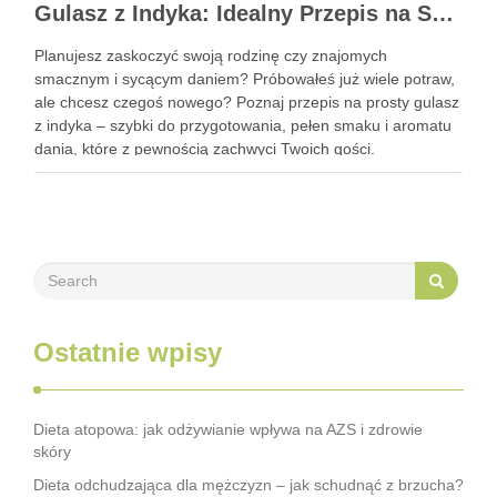
Gulasz z Indyka: Idealny Przepis na Szybki i Smaczny Obiad
Planujesz zaskoczyć swoją rodzinę czy znajomych
smacznym i sycącym daniem? Próbowałeś już wiele potraw,
ale chcesz czegoś nowego? Poznaj przepis na prosty gulasz
z indyka – szybki do przygotowania, pełen smaku i aromatu
dania, które z pewnością zachwyci Twoich gości.
Zastanawiasz się, jak go przyrządzić? To bardzo proste!
Zapraszam do …
Ostatnie wpisy
Dieta atopowa: jak odżywianie wpływa na AZS i zdrowie
skóry
Dieta odchudzająca dla mężczyzn – jak schudnąć z brzucha?