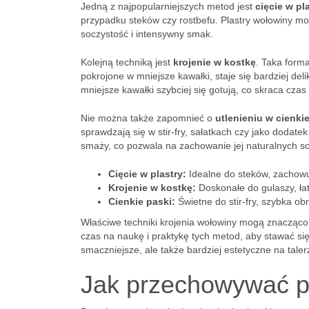
Jedną z najpopularniejszych metod jest
cięcie w pl
przypadku steków czy rostbefu. Plastry wołowiny mo
soczystość i intensywny smak.
Kolejną techniką jest
krojenie w kostkę
. Taka forma
pokrojone w mniejsze kawałki, staje się bardziej del
mniejsze kawałki szybciej się gotują, co skraca cza
Nie można także zapomnieć o
utlenieniu w cienki
sprawdzają się w stir-fry, sałatkach czy jako dodate
smaży, co pozwala na zachowanie jej naturalnych s
Cięcie w plastry:
Idealne do steków, zachowu
Krojenie w kostkę:
Doskonałe do gulaszy, ła
Cienkie paski:
Świetne do stir-fry, szybka ob
Właściwe techniki krojenia wołowiny mogą znacząco
czas na naukę i praktykę tych metod, aby stawać si
smaczniejsze, ale także bardziej estetyczne na taler
Jak przechowywać p