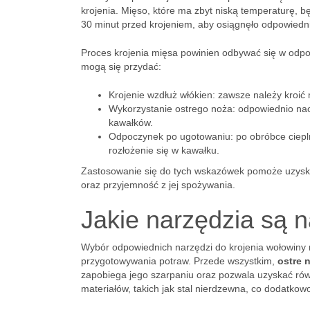
krojenia. Mięso, które ma zbyt niską temperaturę, bę
30 minut przed krojeniem, aby osiągnęło odpowiedn
Proces krojenia mięsa powinien odbywać się w odpow
mogą się przydać:
Krojenie wzdłuż włókien: zawsze należy kroić 
Wykorzystanie ostrego noża: odpowiednio naos
kawałków.
Odpoczynek po ugotowaniu: po obróbce ciepln
rozłożenie się w kawałku.
Zastosowanie się do tych wskazówek pomoże uzyskać
oraz przyjemność z jej spożywania.
Jakie narzędzia są n
Wybór odpowiednich narzędzi do krojenia wołowiny 
przygotowywania potraw. Przede wszystkim,
ostre 
zapobiega jego szarpaniu oraz pozwala uzyskać ró
materiałów, takich jak stal nierdzewna, co dodatkowo