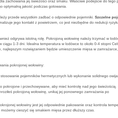
dla zachowania jej świeżości oraz smaku. Właściwe podejście do tego 
go optymalną jakość podczas gotowania.
leży przede wszystkim zadbać o odpowiednie pojemniki.
Szczelne poj
malizuje jego kontakt z powietrzem, co jest niezbędne do redukcji ryzyk
nież odgrywa istotną rolę. Pokrojoną wołowinę należy trzymać w lodó
 w ciągu 1-3 dni. Idealna temperatura w lodówce to około 0-4 stopni Cel
e, najlepszym rozwiązaniem będzie umieszczenie mięsa w zamrażarce,
ania pokrojonej wołowiny:
 stosowanie pojemników hermetycznych lub wykonanie solidnego owija
ło pokrojone i przechowywane, aby mieć kontrolę nad jego świeżością.
mroziłeś pokrojoną wołowinę, unikaj jej ponownego zamrażania po
rojonej wołowiny jest jej odpowiednie pakowanie oraz kontrola tempe
, możemy cieszyć się smakiem mięsa przez dłuższy czas.