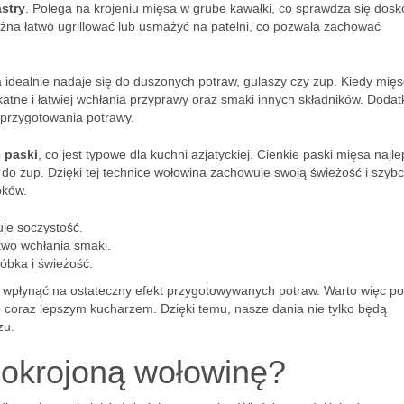
astry
. Polega na krojeniu mięsa w grube kawałki, co sprawdza się dos
żna łatwo ugrillować lub usmażyć na patelni, co pozwala zachować
 idealnie nadaje się do duszonych potraw, gulaszy czy zup. Kiedy mięs
ikatne i łatwiej wchłania przyprawy oraz smaki innych składników. Doda
s przygotowania potrawy.
e paski
, co jest typowe dla kuchni azjatyckiej. Cienkie paski mięsa najle
k do zup. Dzięki tej technice wołowina zachowuje swoją świeżość i szybci
oków.
je soczystość.
two wchłania smaki.
róbka i świeżość.
 wpłynąć na ostateczny efekt przygotowywanych potraw. Warto więc po
ę coraz lepszym kucharzem. Dzięki temu, nasze dania nie tylko będą
zu.
okrojoną wołowinę?