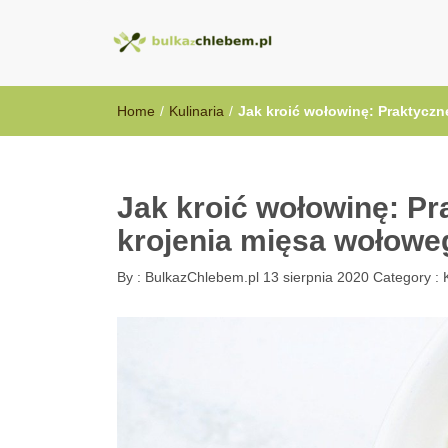
BulkazChlebem
Home
/
Kulinaria
/
Jak kroić wołowinę: Praktyczn
Jak kroić wołowinę: Pr
krojenia mięsa wołowe
By :
BulkazChlebem.pl
13 sierpnia 2020
Category :