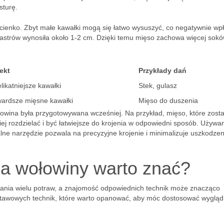
sturę.
t cienko. Zbyt małe kawałki mogą się łatwo wysuszyć, co negatywnie wp
plastrów wynosiła około 1-2 cm. Dzięki temu mięso zachowa więcej sokó
ekt
Przykłady dań
likatniejsze kawałki
Stek, gulasz
ardsze mięsne kawałki
Mięso do duszenia
łowina była przygotowywana wcześniej. Na przykład, mięso, które zosta
 rozdzielać i być łatwiejsze do krojenia w odpowiedni sposób. Używa
ne narzędzie pozwala na precyzyjne krojenie i minimalizuje uszkodzen
nia wołowiny warto znać?
wania wielu potraw, a znajomość odpowiednich technik może znacząco
odstawowych technik, które warto opanować, aby móc dostosować wygląd 