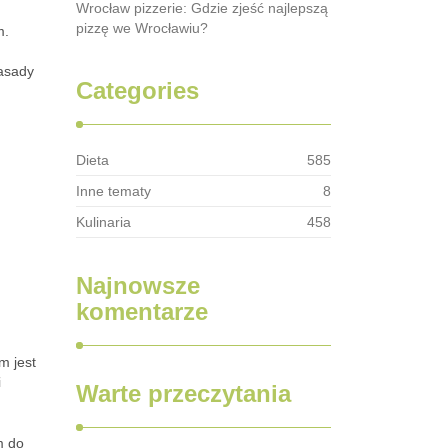
Wrocław pizzerie: Gdzie zjeść najlepszą
pizzę we Wrocławiu?
m.
zasady
Categories
Dieta
585
Inne tematy
8
Kulinaria
458
Najnowsze
komentarze
m jest
i
Warte przeczytania
m do