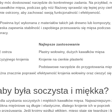
aby móc dostosować narzędzie do konkretnego zadania. Na przykład, n
 kawałków mięsa, podczas gdy nóż filażowy sprawdzi się lepiej przy cie
rnie ostrzony, aby zachować swoją funkcjonalność i efektywność.
 Powinna być wykonana z materiałów takich jak drewno lub kompozyty, 
ska zapewnia stabilność i zapobiega przesuwaniu się mięsa podczas
pracy.
Najlepsze zastosowanie
 ostrza
Plastry wołowiny, dużych kawałków mięsa
ecyzyjnego krojenia
Krojenie na cienkie plasterki
Podstawowe narzędzie do przygotowania mię
żna znacznie poprawić efektywność krojenia wołowiny oraz cieszyć się
aby była soczysta i miękka?
dla uzyskania soczystych i miękkich kawałków mięsa. Najważniejszym
łókna mięśniowe są długie i elastyczne, dlatego krojenie ich w poprzek
o przeżuwania. Jeśli kroimy wzdłuż włókien, mięso staje się twardsze i b