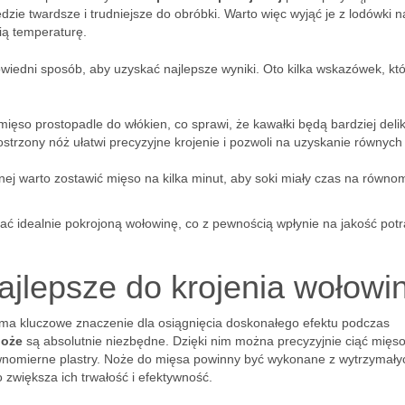
dzie twardsze i trudniejsze do obróbki. Warto więc wyjąć je z lodówki n
ią temperaturę.
iedni sposób, aby uzyskać najlepsze wyniki. Oto kilka wskazówek, kt
mięso prostopadle do włókien, co sprawi, że kawałki będą bardziej deli
trzony nóż ułatwi precyzyjne krojenie i pozwoli na uzyskanie równych
ej warto zostawić mięso na kilka minut, aby soki miały czas na równo
 idealnie pokrojoną wołowinę, co z pewnością wpłynie na jakość pot
ajlepsze do krojenia wołowi
ma kluczowe znaczenie dla osiągnięcia doskonałego efektu podczas
noże
są absolutnie niezbędne. Dzięki nim można precyzyjnie ciąć mięso
wnomierne plastry. Noże do mięsa powinny być wykonane z wytrzymały
 zwiększa ich trwałość i efektywność.