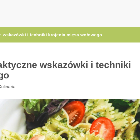
.pl
e wskazówki i techniki krojenia mięsa wołowego
aktyczne wskazówki i techniki
go
Kulinaria