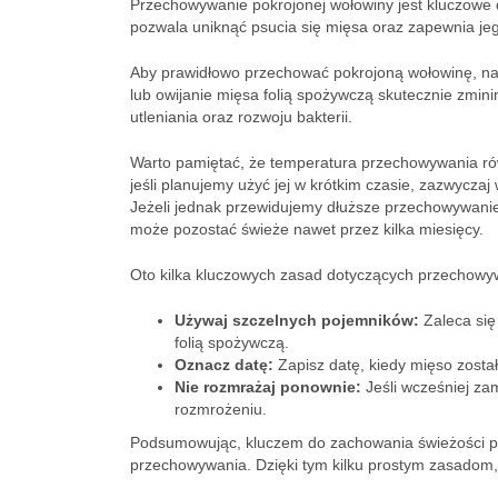
Przechowywanie pokrojonej wołowiny jest kluczowe 
pozwala uniknąć psucia się mięsa oraz zapewnia je
Aby prawidłowo przechować pokrojoną wołowinę, na
lub owijanie mięsa folią spożywczą skutecznie zmini
utleniania oraz rozwoju bakterii.
Warto pamiętać, że temperatura przechowywania rów
jeśli planujemy użyć jej w krótkim czasie, zazwyczaj
Jeżeli jednak przewidujemy dłuższe przechowywani
może pozostać świeże nawet przez kilka miesięcy.
Oto kilka kluczowych zasad dotyczących przechowyw
Używaj szczelnych pojemników:
Zaleca się
folią spożywczą.
Oznacz datę:
Zapisz datę, kiedy mięso zosta
Nie rozmrażaj ponownie:
Jeśli wcześniej za
rozmrożeniu.
Podsumowując, kluczem do zachowania świeżości pok
przechowywania. Dzięki tym kilku prostym zasadom