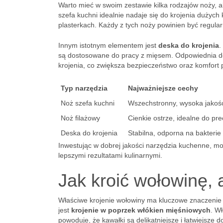
Warto mieć w swoim zestawie kilka rodzajów noży, 
szefa kuchni idealnie nadaje się do krojenia dużych
plasterkach. Każdy z tych noży powinien być regula
Innym istotnym elementem jest
deska do krojenia
.
są dostosowane do pracy z mięsem. Odpowiednia de
krojenia, co zwiększa bezpieczeństwo oraz komfort 
Typ narzędzia
Najważniejsze cechy
Noż szefa kuchni
Wszechstronny, wysoka jakość
Noż filażowy
Cienkie ostrze, idealne do pr
Deska do krojenia
Stabilna, odporna na bakterie
Inwestując w dobrej jakości narzędzia kuchenne, mo
lepszymi rezultatami kulinarnymi.
Jak kroić wołowinę, 
Właściwe krojenie wołowiny ma kluczowe znaczenie 
jest
krojenie w poprzek włókien mięśniowych
. W
powoduje, że kawałki są delikatniejsze i łatwiejsze d