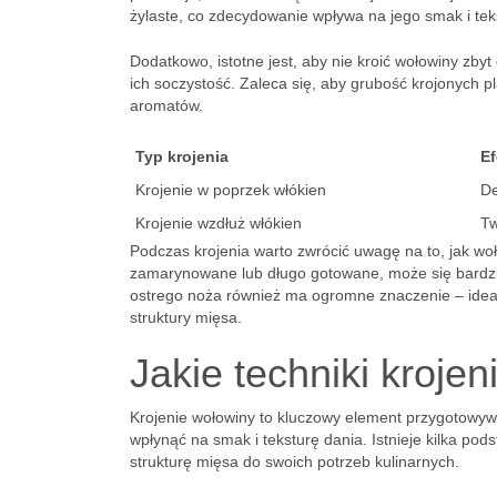
żylaste, co zdecydowanie wpływa na jego smak i tek
Dodatkowo, istotne jest, aby nie kroić wołowiny zby
ich soczystość. Zaleca się, aby grubość krojonych 
aromatów.
Typ krojenia
Ef
Krojenie w poprzek włókien
De
Krojenie wzdłuż włókien
Tw
Podczas krojenia warto zwrócić uwagę na to, jak wo
zamarynowane lub długo gotowane, może się bardziej
ostrego noża również ma ogromne znaczenie – ideal
struktury mięsa.
Jakie techniki kroje
Krojenie wołowiny to kluczowy element przygotowy
wpłynąć na smak i teksturę dania. Istnieje kilka p
strukturę mięsa do swoich potrzeb kulinarnych.