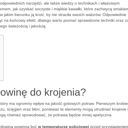
 odpowiednich narzędzi, ale także wiedzy o technikach i właściwym
emem, jak uzyskać soczyste i miękkie kawałki, które zachwycą smakie
 w jakim kierunku ją kroić, by nie straciła swoich walorów. Odpowiednie
ć na końcowy efekt, dlatego warto poznać sprawdzone techniki oraz 
ego świeżością i jakością.
owinę do krojenia?
, który ma ogromny wpływ na jakość gotowych potraw. Pierwszym krokie
zu, ścięgien oraz błon, ponieważ te elementy mogą utrudniać krojenie 
mogą również spowodować, że potrawa będzie mniej apetyczna.
ołowina powinna być
w temperaturze pokojowej
przed przystąpienie