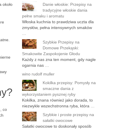
a około
Danie włoskie: Przepisy na
tradycyjne włoskie dania
pełne smaku i aromatu
Włoska kuchnia to prawdziwa uczta dla
óre
zmysłów, pełna intensywnych smaków
…
katne.
Szybkie Przepisy na
Domowe Przekąski:
Smakowite Zaspokojenie Głodu
mierne
Każdy z nas zna ten moment, gdy nagle
ogarnia nas …
rawy
wino rudolf muller
Kokilka przepisy: Pomysły na
ny?
smaczne dania z
wykorzystaniem pysznej ryby
Kokilka, znana również jako dorada, to
niezwykle wszechstronna ryba, która …
, co
Szybkie i proste przepisy na
ch
sałatki owocowe
Sałatki owocowe to doskonały sposób