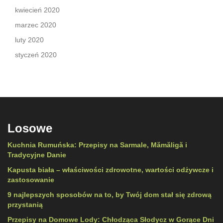
kwiecień 2020
marzec 2020
luty 2020
styczeń 2020
Losowe
Kuchnia Rumuńska: Przepisy na Sarmale, Mămăligă i
Tradycyjne Danie
Kapusta biała – właściwości zdrowotne, wartości odżywcze i
zastosowanie
9 najlepszych sposobów na to, by Twój dom stał się zdrową
przystanią
Przepisy na Domowe Lody: Chłodząca Słodycz w Gorące Dni