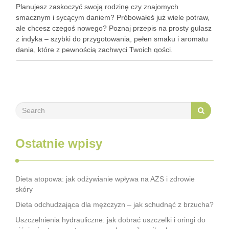
Planujesz zaskoczyć swoją rodzinę czy znajomych
smacznym i sycącym daniem? Próbowałeś już wiele potraw,
ale chcesz czegoś nowego? Poznaj przepis na prosty gulasz
z indyka – szybki do przygotowania, pełen smaku i aromatu
dania, które z pewnością zachwyci Twoich gości.
Zastanawiasz się, jak go przyrządzić? To bardzo proste!
Zapraszam do …
Ostatnie wpisy
Dieta atopowa: jak odżywianie wpływa na AZS i zdrowie
skóry
Dieta odchudzająca dla mężczyzn – jak schudnąć z brzucha?
Uszczelnienia hydrauliczne: jak dobrać uszczelki i oringi do