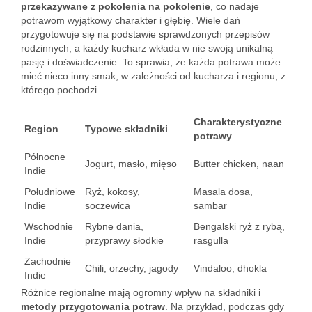
przekazywane z pokolenia na pokolenie
, co nadaje
potrawom wyjątkowy charakter i głębię. Wiele dań
przygotowuje się na podstawie sprawdzonych przepisów
rodzinnych, a każdy kucharz wkłada w nie swoją unikalną
pasję i doświadczenie. To sprawia, że każda potrawa może
mieć nieco inny smak, w zależności od kucharza i regionu, z
którego pochodzi.
Charakterystyczne
Region
Typowe składniki
potrawy
Północne
Jogurt, masło, mięso
Butter chicken, naan
Indie
Południowe
Ryż, kokosy,
Masala dosa,
Indie
soczewica
sambar
Wschodnie
Rybne dania,
Bengalski ryż z rybą,
Indie
przyprawy słodkie
rasgulla
Zachodnie
Chili, orzechy, jagody
Vindaloo, dhokla
Indie
Różnice regionalne mają ogromny wpływ na składniki i
metody przygotowania potraw
. Na przykład, podczas gdy