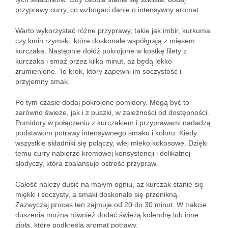
przyprawy curry, co wzbogaci danie o intensywny aromat.
Warto wykorzystać różne przyprawy, takie jak imbir, kurkuma
czy kmin rzymski, które doskonale współgrają z mięsem
kurczaka. Następnie dołóż pokrojone w kostkę filety z
kurczaka i smaż przez kilka minut, aż będą lekko
zrumienione. To krok, który zapewni im soczystość i
przyjemny smak.
Po tym czasie dodaj pokrojone pomidory. Mogą być to
zarówno świeże, jak i z puszki, w zależności od dostępności.
Pomidory w połączeniu z kurczakiem i przyprawami nadadzą
podstawom potrawy intensywnego smaku i koloru. Kiedy
wszystkie składniki się połączy, wlej mleko kokosowe. Dzięki
temu curry nabierze kremowej konsystencji i delikatnej
słodyczy, która zbalansuje ostrość przypraw.
Całość należy dusić na małym ogniu, aż kurczak stanie się
miękki i soczysty, a smaki doskonale się przenikną.
Zazwyczaj proces ten zajmuje od 20 do 30 minut. W trakcie
duszenia można również dodać świeżą kolendrę lub inne
zioła, które podkreślą aromat potrawy.