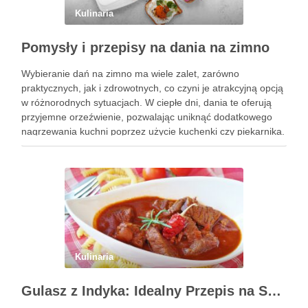
Kulinaria
Pomysły i przepisy na dania na zimno
Wybieranie dań na zimno ma wiele zalet, zarówno
praktycznych, jak i zdrowotnych, co czyni je atrakcyjną opcją
w różnorodnych sytuacjach. W ciepłe dni, dania te oferują
przyjemne orzeźwienie, pozwalając uniknąć dodatkowego
nagrzewania kuchni poprzez użycie kuchenki czy piekarnika.
To znacząco wpływa na komfort życia, zwłaszcza w gorące,
letnie miesiące. Dania …
Kulinaria
Gulasz z Indyka: Idealny Przepis na Szybki i Smaczny Obiad