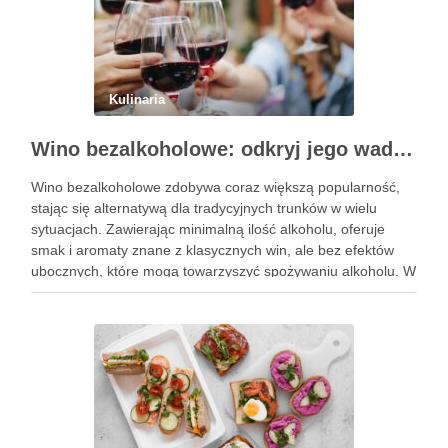
Kulinaria
Wino bezalkoholowe: odkryj jego wady i zalety
Wino bezalkoholowe zdobywa coraz większą popularność,
stając się alternatywą dla tradycyjnych trunków w wielu
sytuacjach. Zawierając minimalną ilość alkoholu, oferuje
smak i aromaty znane z klasycznych win, ale bez efektów
ubocznych, które mogą towarzyszyć spożywaniu alkoholu. W
obliczu rosnącej świadomości zdrowotnej, wiele osób
decyduje się na ten napój, pragnąc cieszyć …