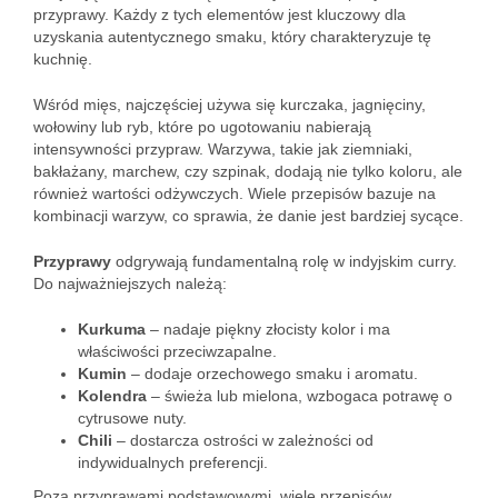
przyprawy. Każdy z tych elementów jest kluczowy dla
uzyskania autentycznego smaku, który charakteryzuje tę
kuchnię.
Wśród mięs, najczęściej używa się kurczaka, jagnięciny,
wołowiny lub ryb, które po ugotowaniu nabierają
intensywności przypraw. Warzywa, takie jak ziemniaki,
bakłażany, marchew, czy szpinak, dodają nie tylko koloru, ale
również wartości odżywczych. Wiele przepisów bazuje na
kombinacji warzyw, co sprawia, że danie jest bardziej sycące.
Przyprawy
odgrywają fundamentalną rolę w indyjskim curry.
Do najważniejszych należą:
Kurkuma
– nadaje piękny złocisty kolor i ma
właściwości przeciwzapalne.
Kumin
– dodaje orzechowego smaku i aromatu.
Kolendra
– świeża lub mielona, wzbogaca potrawę o
cytrusowe nuty.
Chili
– dostarcza ostrości w zależności od
indywidualnych preferencji.
Poza przyprawami podstawowymi, wiele przepisów