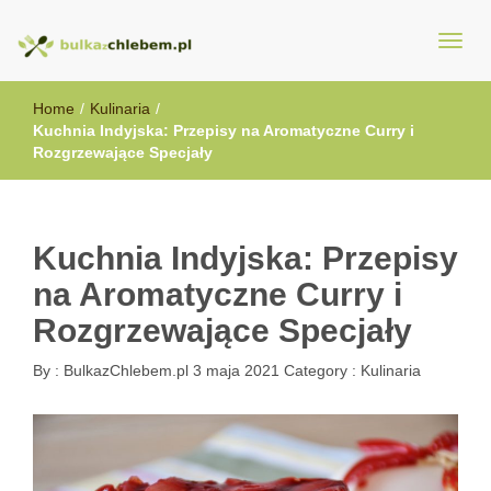
BulkazChlebem.pl
Home
/
Kulinaria
/
Kuchnia Indyjska: Przepisy na Aromatyczne Curry i
Rozgrzewające Specjały
Kuchnia Indyjska: Przepisy
na Aromatyczne Curry i
Rozgrzewające Specjały
By :
BulkazChlebem.pl
3 maja 2021
Category :
Kulinaria