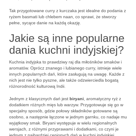
Tak przygotowane curry z kurczaka jest idealne do podania z
ryżem basmati lub chlebem naan, co sprawi, że stworzy
pełne, sycące danie na każdą okazję.
Jakie są inne popularne
dania kuchni indyjskiej?
Kuchnia indyjska to prawdziwy raj dla miłośników smaków i
aromatów. Oprócz znanego i lubianego curry, istnieje wiele
innych popularnych dań, które zasługują na uwagę. Każde z
nich jest nie tylko pyszne, ale także odzwierciedla bogatą
różnorodność kulturową Indii.
Jednym z klasycznych dań jest
biryani
, aromatyczny ryż z
dodatkiem różnych mięs lub warzyw. Przygotowuje się go w
specjalny sposób, gdzie połowy składników gotowane są
osobno, a następnie łączone w jednym garnku, co nadaje mu
wyjątkowy smak. Biryani występuje w wielu regionalnych
wersjach, z różnymi przyprawami i dodatkami, co czyni je
jednym z najbardziej cenionych dań w kuchni indyjskiej.