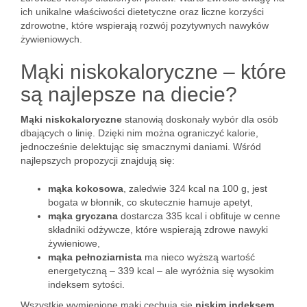
ich unikalne właściwości dietetyczne oraz liczne korzyści
zdrowotne, które wspierają rozwój pozytywnych nawyków
żywieniowych.
Mąki niskokaloryczne – które
są najlepsze na diecie?
Mąki niskokaloryczne
stanowią doskonały wybór dla osób
dbających o linię. Dzięki nim można ograniczyć kalorie,
jednocześnie delektując się smacznymi daniami. Wśród
najlepszych propozycji znajdują się:
mąka kokosowa
, zaledwie 324 kcal na 100 g, jest
bogata w błonnik, co skutecznie hamuje apetyt,
mąka gryczana
dostarcza 335 kcal i obfituje w cenne
składniki odżywcze, które wspierają zdrowe nawyki
żywieniowe,
mąka pełnoziarnista
ma nieco wyższą wartość
energetyczną – 339 kcal – ale wyróżnia się wysokim
indeksem sytości.
Wszystkie wymienione mąki cechują się
niskim indeksem