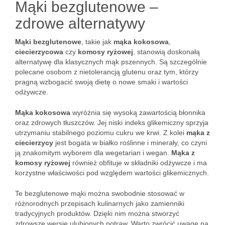
Mąki bezglutenowe –
zdrowe alternatywy
Mąki bezglutenowe
, takie jak
mąka kokosowa
,
ciecierzycowa
czy
komosy ryżowej
, stanowią doskonałą
alternatywę dla klasycznych mąk pszennych. Są szczególnie
polecane osobom z nietolerancją glutenu oraz tym, którzy
pragną wzbogacić swoją dietę o nowe smaki i wartości
odżywcze.
Mąka kokosowa
wyróżnia się wysoką zawartością błonnika
oraz zdrowych tłuszczów. Jej niski indeks glikemiczny sprzyja
utrzymaniu stabilnego poziomu cukru we krwi. Z kolei
mąka z
ciecierzycy
jest bogata w białko roślinne i minerały, co czyni
ją znakomitym wyborem dla wegetarian i wegan.
Mąka z
komosy ryżowej
również obfituje w składniki odżywcze i ma
korzystne właściwości pod względem wartości glikemicznych.
Te bezglutenowe mąki można swobodnie stosować w
różnorodnych przepisach kulinarnych jako zamienniki
tradycyjnych produktów. Dzięki nim można stworzyć
zdrowsze wersje ulubionych potraw. Warto zwrócić uwagę na