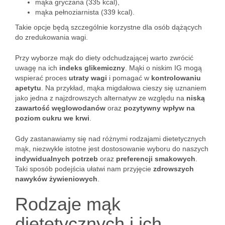
mąka gryczana (335 kcal),
mąka pełnoziarnista (339 kcal).
Takie opcje będą szczególnie korzystne dla osób dążących
do zredukowania wagi.
Przy wyborze mąk do diety odchudzającej warto zwrócić
uwagę na ich
indeks glikemiczny
. Mąki o niskim IG mogą
wspierać proces
utraty wagi
i pomagać w
kontrolowaniu
apetytu
. Na przykład, mąka migdałowa cieszy się uznaniem
jako jedna z najzdrowszych alternatyw ze względu na
niską
zawartość węglowodanów
oraz
pozytywny wpływ na
poziom cukru we krwi
.
Gdy zastanawiamy się nad różnymi rodzajami dietetycznych
mąk, niezwykle istotne jest dostosowanie wyboru do naszych
indywidualnych potrzeb
oraz
preferencji smakowych
.
Taki sposób podejścia ułatwi nam przyjęcie
zdrowszych
nawyków żywieniowych
.
Rodzaje mąk
dietetycznych i ich