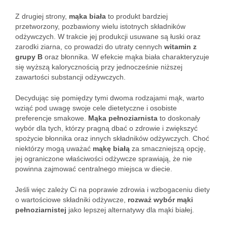
Z drugiej strony,
mąka biała
to produkt bardziej
przetworzony, pozbawiony wielu istotnych składników
odżywczych. W trakcie jej produkcji usuwane są łuski oraz
zarodki ziarna, co prowadzi do utraty cennych
witamin z
grupy B
oraz błonnika. W efekcie mąka biała charakteryzuje
się wyższą kalorycznością przy jednocześnie niższej
zawartości substancji odżywczych.
Decydując się pomiędzy tymi dwoma rodzajami mąk, warto
wziąć pod uwagę swoje cele dietetyczne i osobiste
preferencje smakowe.
Mąka pełnoziarnista
to doskonały
wybór dla tych, którzy pragną dbać o zdrowie i zwiększyć
spożycie błonnika oraz innych składników odżywczych. Choć
niektórzy mogą uważać
mąkę białą
za smaczniejszą opcję,
jej ograniczone właściwości odżywcze sprawiają, że nie
powinna zajmować centralnego miejsca w diecie.
Jeśli więc zależy Ci na poprawie zdrowia i wzbogaceniu diety
o wartościowe składniki odżywcze,
rozważ wybór mąki
pełnoziarnistej
jako lepszej alternatywy dla mąki białej.