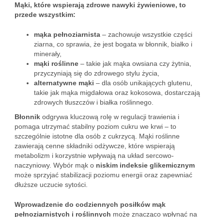
Mąki, które wspierają zdrowe nawyki żywieniowe, to
przede wszystkim:
mąka pełnoziarnista
– zachowuje wszystkie części
ziarna, co sprawia, że jest bogata w błonnik, białko i
minerały,
mąki roślinne
– takie jak mąka owsiana czy żytnia,
przyczyniają się do zdrowego stylu życia,
alternatywne mąki
– dla osób unikających glutenu,
takie jak mąka migdałowa oraz kokosowa, dostarczają
zdrowych tłuszczów i białka roślinnego.
Błonnik
odgrywa kluczową rolę w regulacji trawienia i
pomaga utrzymać stabilny poziom cukru we krwi – to
szczególnie istotne dla osób z cukrzycą. Mąki roślinne
zawierają cenne składniki odżywcze, które wspierają
metabolizm i korzystnie wpływają na układ sercowo-
naczyniowy. Wybór mąk o
niskim indeksie glikemicznym
może sprzyjać stabilizacji poziomu energii oraz zapewniać
dłuższe uczucie sytości.
Wprowadzenie do codziennych posiłków mąk
pełnoziarnistych i roślinnych
może znacząco wpłynąć na