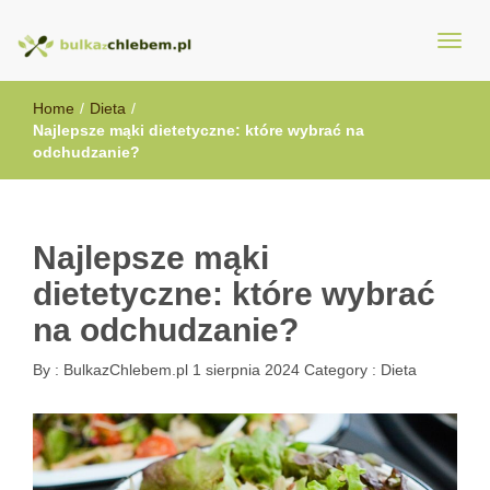
BulkazChlebem.pl
Home
/
Dieta
/
Najlepsze mąki dietetyczne: które wybrać na
odchudzanie?
Najlepsze mąki
dietetyczne: które wybrać
na odchudzanie?
By :
BulkazChlebem.pl
1 sierpnia 2024
Category :
Dieta