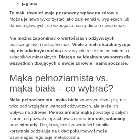
jaglana
.
Te mąki również mają pozytywny wpływ na zdrowie
.
Można je łatwo wykorzystać jako zamienniki w wypiekach lub
daniach głównych, co wzbogaca naszą dietę o nowe smaki.
Nie można zapominać o wartościach odżywczych
poszczególnych rodzajów mąk.
Wiele z nich charakteryzuje
się niskokalorycznością
oraz wysokim stężeniem witamin i
składników mineralnych.
Dlatego są idealnym wyborem dla
wszystkich dbających o swoje zdrowie i samopoczucie.
Mąka pełnoziarnista vs.
mąka biała – co wybrać?
Mąka pełnoziarnista
i
mąka biała
znacząco różnią się nie
tylko pod względem wartości odżywczych, ale także ich
wpływu na zdrowie.
Pełnoziarnista mąka
powstaje z całych
ziaren, co pozwala jej zachować cenne
błonnik
,
witaminy
oraz
minerały
. Dzięki większej zawartości błonnika
korzystnie oddziałuje na układ pokarmowy i może
wspomagać regulację metabolizmu.