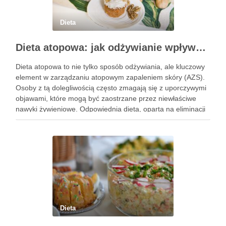
Dieta
Dieta atopowa: jak odżywianie wpływa na AZS i zdrowie skóry
Dieta atopowa to nie tylko sposób odżywiania, ale kluczowy
element w zarządzaniu atopowym zapaleniem skóry (AZS).
Osoby z tą dolegliwością często zmagają się z uporczywymi
objawami, które mogą być zaostrzane przez niewłaściwe
nawyki żywieniowe. Odpowiednia dieta, oparta na eliminacji
pewnych pokarmów i wprowadzeniu składników
wspierających zdrowie skóry, ma potencjał, aby …
Dieta