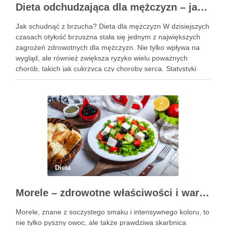
Dieta odchudzająca dla mężczyzn – jak schudnąć z brzucha?
Jak schudnąć z brzucha? Dieta dla mężczyzn W dzisiejszych
czasach otyłość brzuszna stała się jednym z największych
zagrożeń zdrowotnych dla mężczyzn. Nie tylko wpływa na
wygląd, ale również zwiększa ryzyko wielu poważnych
chorób, takich jak cukrzyca czy choroby serca. Statystyki
pokazują, że obwód pasa przekraczający 102 cm jest
sygnałem alarmowym, …
Dieta
Morele – zdrowotne właściwości i wartości odżywcze owoców
Morele, znane z soczystego smaku i intensywnego koloru, to
nie tylko pyszny owoc, ale także prawdziwa skarbnica