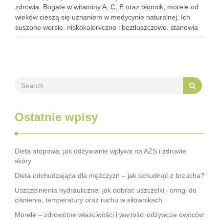
zdrowia. Bogate w witaminy A, C, E oraz błonnik, morele od
wieków cieszą się uznaniem w medycynie naturalnej. Ich
suszone wersje, niskokaloryczne i beztłuszczowe, stanowią
doskonałą przekąskę, która może wspierać walkę z
trądzikiem. …
Ostatnie wpisy
Dieta atopowa: jak odżywianie wpływa na AZS i zdrowie
skóry
Dieta odchudzająca dla mężczyzn – jak schudnąć z brzucha?
Uszczelnienia hydrauliczne: jak dobrać uszczelki i oringi do
ciśnienia, temperatury oraz ruchu w siłownikach
Morele – zdrowotne właściwości i wartości odżywcze owoców