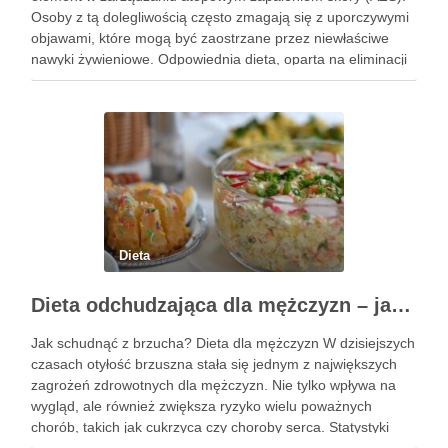
Osoby z tą dolegliwością często zmagają się z uporczywymi
objawami, które mogą być zaostrzane przez niewłaściwe
nawyki żywieniowe. Odpowiednia dieta, oparta na eliminacji
pewnych pokarmów i wprowadzeniu składników
wspierających zdrowie skóry, ma potencjał, aby …
Dieta
Dieta odchudzająca dla mężczyzn – jak schudnąć z brzucha?
Jak schudnąć z brzucha? Dieta dla mężczyzn W dzisiejszych
czasach otyłość brzuszna stała się jednym z największych
zagrożeń zdrowotnych dla mężczyzn. Nie tylko wpływa na
wygląd, ale również zwiększa ryzyko wielu poważnych
chorób, takich jak cukrzyca czy choroby serca. Statystyki