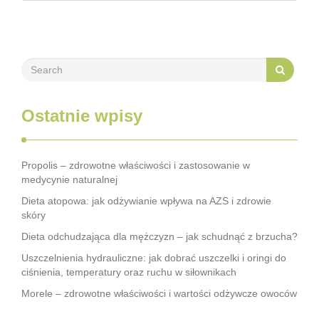
pokazują, że obwód pasa przekraczający 102 cm jest
sygnałem alarmowym, …
Ostatnie wpisy
Propolis – zdrowotne właściwości i zastosowanie w
medycynie naturalnej
Dieta atopowa: jak odżywianie wpływa na AZS i zdrowie
skóry
Dieta odchudzająca dla mężczyzn – jak schudnąć z brzucha?
Uszczelnienia hydrauliczne: jak dobrać uszczelki i oringi do
ciśnienia, temperatury oraz ruchu w siłownikach
Morele – zdrowotne właściwości i wartości odżywcze owoców