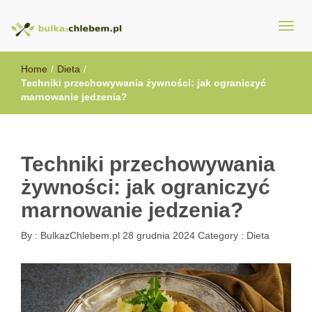
BulkazChlebem.pl
Home
/
Dieta
/
Techniki przechowywania żywności: jak ograniczyć
marnowanie jedzenia?
Techniki przechowywania
żywności: jak ograniczyć
marnowanie jedzenia?
By :
BulkazChlebem.pl
28 grudnia 2024
Category :
Dieta