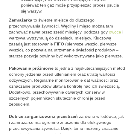
ponieważ ten gaz może przyspieszać proces psucia
się warzyw.
Zamrażarka
to świetne miejsce do dłuższego
przechowywania żywności. Wędliny i mięso można tam
zachować nawet przez sześć miesięcy, podczas gdy
owoce
i
warzywa wytrzymują do dziesięciu miesięcy. Kluczową
zasadą jest stosowanie
FIFO
(pierwsze weszło, pierwsze
wyszło), co pozwala na utrzymanie świeżości produktów –
starsze pozycje powinny być wykorzystywane jako pierwsze.
Pakowanie próżniowe
to jedna z najskuteczniejszych metod
ochrony jedzenia przed utlenianiem oraz utratą wartości
odżywczych. Regularne monitorowanie dat ważności oraz
oznaczanie produktów ułatwia kontrolę nad ich świeżością.
Dodatkowo, przechowywanie otwartych konserw w
szczelnych pojemnikach skutecznie chroni je przed
zepsuciem.
Dobrze zorganizowana przestrzeń
zarówno w lodówce, jak
i zamrażarce ma ogromne znaczenie dla efektywnego
przechowywania żywności. Dzięki temu możemy znacznie