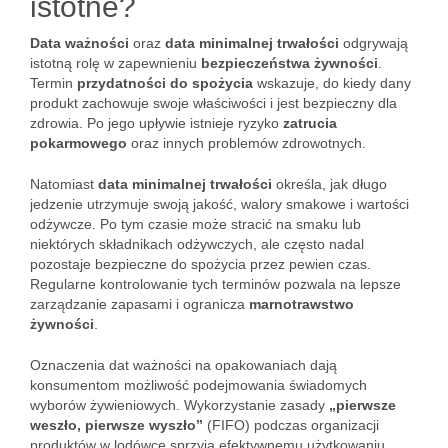
istotne?
Data ważności
oraz
data minimalnej trwałości
odgrywają
istotną rolę w zapewnieniu
bezpieczeństwa żywności
.
Termin
przydatności do spożycia
wskazuje, do kiedy dany
produkt zachowuje swoje właściwości i jest bezpieczny dla
zdrowia. Po jego upływie istnieje ryzyko
zatrucia
pokarmowego
oraz innych problemów zdrowotnych.
Natomiast
data minimalnej trwałości
określa, jak długo
jedzenie utrzymuje swoją jakość, walory smakowe i wartości
odżywcze. Po tym czasie może stracić na smaku lub
niektórych składnikach odżywczych, ale często nadal
pozostaje bezpieczne do spożycia przez pewien czas.
Regularne kontrolowanie tych terminów pozwala na lepsze
zarządzanie zapasami i ogranicza
marnotrawstwo
żywności
.
Oznaczenia dat ważności na opakowaniach dają
konsumentom możliwość podejmowania świadomych
wyborów żywieniowych. Wykorzystanie zasady
„pierwsze
weszło, pierwsze wyszło”
(FIFO) podczas organizacji
produktów w lodówce sprzyja efektywnemu użytkowaniu