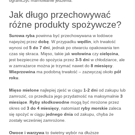
ograniczyć marnowanie jedzenia.
Jak długo przechowywać
różne produkty spożywcze?
Surowa ryba
powinna być przechowywana w lodówce
najwyżej przez
dobę
. W przypadku
wędlin
, ich trwałość
wynosi od
5 do 7 dni
, jednak po otwarciu opakowania ten
czas się skraca. Mięso, takie jak
wołowina
czy
cielęcina
,
jest bezpieczne do spożycia przez
3-5 dni
w chłodziarce, ale
w zamrażarce można je trzymać nawet do
8 miesięcy
.
Wieprzowina
ma podobną trwałość – zazwyczaj około
pół
roku
.
Mięso mielone
najlepiej zjeść w ciągu
1-2 dni
od zakupu lub
zamrozić, co przedłuża jego przydatność na maksymalnie
3
miesiące
.
Ryby słodkowodne
mogą być mrożone przez
okres od
3 do 4 miesięcy
, natomiast
ryby morskie
zaleca
się spożyć w ciągu
jednego dnia
od zakupu, chyba że
zostały wcześniej zamrożone.
Owoce i warzywa
to świetny wybór na dłuższe