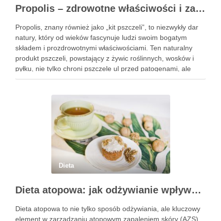
Propolis – zdrowotne właściwości i zastosowanie w medycynie naturalnej
Propolis, znany również jako „kit pszczeli”, to niezwykły dar
natury, który od wieków fascynuje ludzi swoim bogatym
składem i prozdrowotnymi właściwościami. Ten naturalny
produkt pszczeli, powstający z żywic roślinnych, wosków i
pyłku, nie tylko chroni pszczele ul przed patogenami, ale
także działa jak potężny sojusznik w walce z różnymi
schorzeniami. …
Dieta
Dieta atopowa: jak odżywianie wpływa na AZS i zdrowie skóry
Dieta atopowa to nie tylko sposób odżywiania, ale kluczowy
element w zarządzaniu atopowym zapaleniem skóry (AZS).