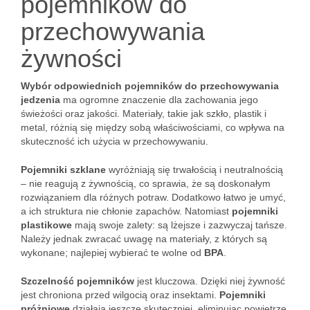
pojemników do
przechowywania
żywności
Wybór odpowiednich pojemników do przechowywania
jedzenia
ma ogromne znaczenie dla zachowania jego
świeżości oraz jakości. Materiały, takie jak szkło, plastik i
metal, różnią się między sobą właściwościami, co wpływa na
skuteczność ich użycia w przechowywaniu.
Pojemniki szklane
wyróżniają się trwałością i neutralnością
– nie reagują z żywnością, co sprawia, że są doskonałym
rozwiązaniem dla różnych potraw. Dodatkowo łatwo je umyć,
a ich struktura nie chłonie zapachów. Natomiast
pojemniki
plastikowe
mają swoje zalety: są lżejsze i zazwyczaj tańsze.
Należy jednak zwracać uwagę na materiały, z których są
wykonane; najlepiej wybierać te wolne od
BPA
.
Szczelność pojemników
jest kluczowa. Dzięki niej żywność
jest chroniona przed wilgocią oraz insektami.
Pojemniki
próżniowe
działają jeszcze skuteczniej, eliminując powietrze