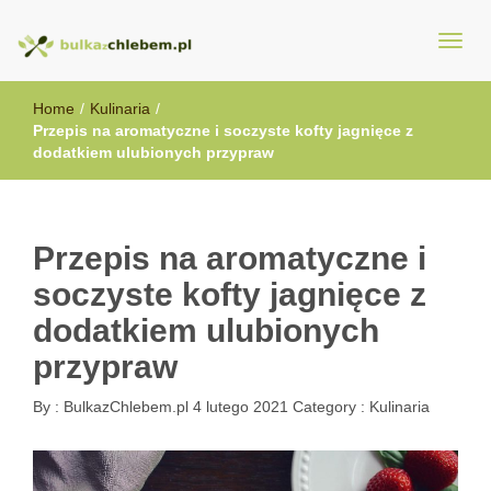
BulkazChlebem.pl
Home
/
Kulinaria
/
Przepis na aromatyczne i soczyste kofty jagnięce z
dodatkiem ulubionych przypraw
Przepis na aromatyczne i
soczyste kofty jagnięce z
dodatkiem ulubionych
przypraw
By :
BulkazChlebem.pl
4 lutego 2021
Category :
Kulinaria