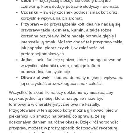
Cebuli
– najczęściej stosuje się cebulę białą lub
czerwoną, która dodaje potrawie słodyczy i aromatu.
Czosnku
– świeży czosnek podnosi smak koft oraz
korzystnie wpływa na ich aromat.
Przypraw
– do przyrządzenia koft idealnie nadają się
przyprawy takie jak
mięta
,
kumin
, a także różne
korzenne przyprawy, które nadają potrawie głębię i
intensyfikują smak. Możesz dodać też przyprawy takie
jak papryka, pieprz czy chili, w zależności od
preferencji smakowych.
Jajko
– pełni funkcję spoiwa, które pomaga utrzymać
wszystkie składniki razem, nadając koftom
odpowiednią konsystencję.
Oliwa z oliwek
– dodana do masy mięsnej, wpływa na
jej soczystość oraz wzbogaca smak całości.
Wszystkie te składniki należy dokładnie wymieszać, aby
uzyskać jednolitą masę, która następnie może być
formowana w charakterystyczne owalne kształty.
Przygotowane w ten sposób kofty można grillować, piec w
piekarniku lub smażyć na patelni, co sprawia, że są
doskonałym daniem na różne okazje. Dzięki różnorodności
przypraw, możesz w prosty sposób dostosować recepturę,