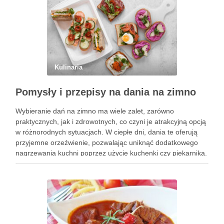
Kulinaria
Pomysły i przepisy na dania na zimno
Wybieranie dań na zimno ma wiele zalet, zarówno
praktycznych, jak i zdrowotnych, co czyni je atrakcyjną opcją
w różnorodnych sytuacjach. W ciepłe dni, dania te oferują
przyjemne orzeźwienie, pozwalając uniknąć dodatkowego
nagrzewania kuchni poprzez użycie kuchenki czy piekarnika.
To znacząco wpływa na komfort życia, zwłaszcza w gorące,
letnie miesiące. Dania …