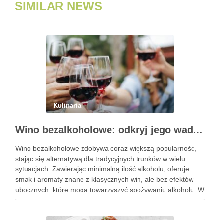
SIMILAR NEWS
Kulinaria
Wino bezalkoholowe: odkryj jego wady i zalety
Wino bezalkoholowe zdobywa coraz większą popularność,
stając się alternatywą dla tradycyjnych trunków w wielu
sytuacjach. Zawierając minimalną ilość alkoholu, oferuje
smak i aromaty znane z klasycznych win, ale bez efektów
ubocznych, które mogą towarzyszyć spożywaniu alkoholu. W
obliczu rosnącej świadomości zdrowotnej, wiele osób
decyduje się na ten napój, pragnąc cieszyć …