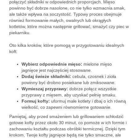
połączyć składniki w odpowiednich proporcjach. Mięso
powinno być dobrze nasolone, co nie tylko wzmacnia smak,
ale także wpływa na soczystość. Typowy proces obejmuje
również formowanie małych, owalnych lub okrągłych
kotletów, które można następnie grillować, smażyć czy piec w
piekarniku.
Oto kilka kroków, które pomogą w przygotowaniu idealnych
koft:
Wybierz odpowiednie mięso:
mielone mięso
jagnięce jest najczęściej stosowane.
Dodaj świeże składniki:
cebula, czosnek i zioła
powinny być drobno posiekane lub zmiksowane.
Wymieszaj przyprawy:
dobrze połącz wszystkie
przyprawy z mięsem, aby uzyskać pełnię smaku.
Formuj kofty:
uformuj małe kotlety i dbaj o ich równą
wielkość, co zapewni równomierne gotowanie.
Pamiętaj, aby przed smażeniem lub grillowaniem schłodzić
gotowe kofty przez około 30 minut, co pomoże w ich formie i
zachowaniu kształtu podczas obróbki termicznej. Dzięki tym
krokom, Twoje kofty jagnięce będą nie tylko smaczne, ale