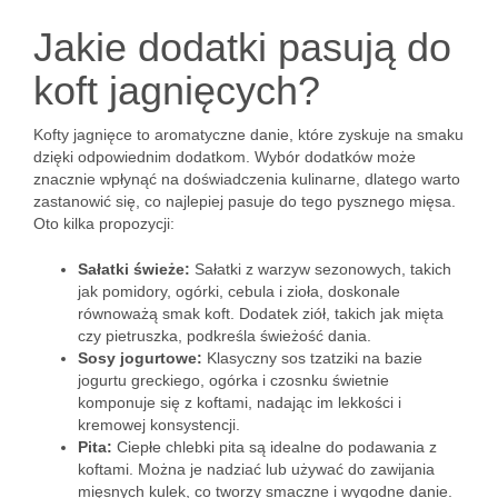
Jakie dodatki pasują do
koft jagnięcych?
Kofty jagnięce to aromatyczne danie, które zyskuje na smaku
dzięki odpowiednim dodatkom. Wybór dodatków może
znacznie wpłynąć na doświadczenia kulinarne, dlatego warto
zastanowić się, co najlepiej pasuje do tego pysznego mięsa.
Oto kilka propozycji:
Sałatki świeże:
Sałatki z warzyw sezonowych, takich
jak pomidory, ogórki, cebula i zioła, doskonale
równoważą smak koft. Dodatek ziół, takich jak mięta
czy pietruszka, podkreśla świeżość dania.
Sosy jogurtowe:
Klasyczny sos tzatziki na bazie
jogurtu greckiego, ogórka i czosnku świetnie
komponuje się z koftami, nadając im lekkości i
kremowej konsystencji.
Pita:
Ciepłe chlebki pita są idealne do podawania z
koftami. Można je nadziać lub używać do zawijania
mięsnych kulek, co tworzy smaczne i wygodne danie.