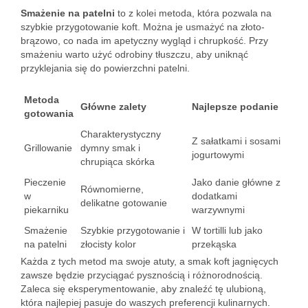
Smażenie na patelni
to z kolei metoda, która pozwala na
szybkie przygotowanie koft. Można je usmażyć na złoto-
brązowo, co nada im apetyczny wygląd i chrupkość. Przy
smażeniu warto użyć odrobiny tłuszczu, aby uniknąć
przyklejania się do powierzchni patelni.
Metoda
Główne zalety
Najlepsze podanie
gotowania
Charakterystyczny
Z sałatkami i sosami
Grillowanie
dymny smak i
jogurtowymi
chrupiąca skórka
Pieczenie
Jako danie główne z
Równomierne,
w
dodatkami
delikatne gotowanie
piekarniku
warzywnymi
Smażenie
Szybkie przygotowanie i
W tortilli lub jako
na patelni
złocisty kolor
przekąska
Każda z tych metod ma swoje atuty, a smak koft jagnięcych
zawsze będzie przyciągać pysznością i różnorodnością.
Zaleca się eksperymentowanie, aby znaleźć tę ulubioną,
która najlepiej pasuje do waszych preferencji kulinarnych.