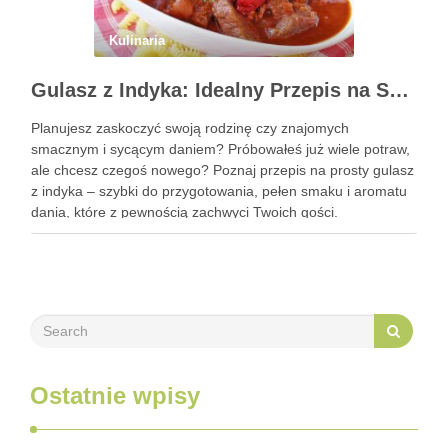
Kulinaria
Gulasz z Indyka: Idealny Przepis na Szybki i Smaczny Obiad
Planujesz zaskoczyć swoją rodzinę czy znajomych
smacznym i sycącym daniem? Próbowałeś już wiele potraw,
ale chcesz czegoś nowego? Poznaj przepis na prosty gulasz
z indyka – szybki do przygotowania, pełen smaku i aromatu
dania, które z pewnością zachwyci Twoich gości.
Zastanawiasz się, jak go przyrządzić? To bardzo proste!
Zapraszam do …
Ostatnie wpisy