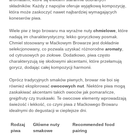
składników. Każdy z napojów oferuje wyjątkową kompozycję,
która może zaskoczyć nawet najbardziej wymagających
koneserów piwa.
Wiele piw z tego browaru ma wyraźne nuty
chmielowe
, które
nadają im charakterystyczny, lekko goryczkowy posmak.
Chmiel stosowany w Maćkowym Browarze jest dokładnie
selekcjonowany, co pozwala uzyskać różnorodne
aromaty
,
od cytrusowych po ziołowe. Dodatkowo, piwa często
charakteryzują się słodowymi akcentami, które przełamują
gorycz, dodając całej kompozycji harmonii.
Oprócz tradycyjnych smaków piwnych, browar nie boi się
również eksplorować
owocowych nut
. Niektóre piwa mogą
zaskakiwać akcentami takich owoców jak pomarańcze,
grejpfruty czy truskawki. Te owocowe elementy wprowadzają
świeżość i lekkość, co czyni piwa z Maćkowego Browaru
idealnymi do degustacji w cieplejsze dni.
Rodzaj
Główne nuty
Recommended food
piwa
smakowe
pairing