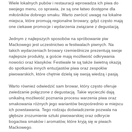
Wiele lokalnych pubów i restauracji wprowadza ich piwa do
swojego menu, co sprawia, że są one łatwo dostępne dla
miłośników dobrego smaku. Warto zwrócić uwagę na lokalne
miejsca, które promują regionalne browary, gdyż często mają
one ciekawe promocje i wydarzenia związane z degustacją.
Jednym z najlepszych sposobów na spróbowanie piw
Maćkowego jest uczestnictwo w festiwalach piwnych. Na
takich wydarzeniach browary rzemieślnicze prezentują swoje
najlepsze produkty, a goście mają możliwość odkrywania
nowości oraz klasyków. Festiwale te są także świetną okazją
do spotkania innych entuzjastów piwa oraz zespołów
piwowarskich, które chętnie dzielą się swoją wiedzą i pasją.
Warto również odwiedzić sam browar, który często oferuje
zwiedzanie połączone z degustacją. Takie wycieczki dają
unikalną możliwość poznania procesu warzenia piwa oraz
smakowania różnych jego wariantów bezpośrednio w miejscu
ich powstawania. Tego rodzaju doświadczenie pozwala na
głębsze zrozumienie sztuki piwowarskiej oraz odkrycie
bogactwa smaków i aromatów, które kryją się w piwach
Maćkowego.