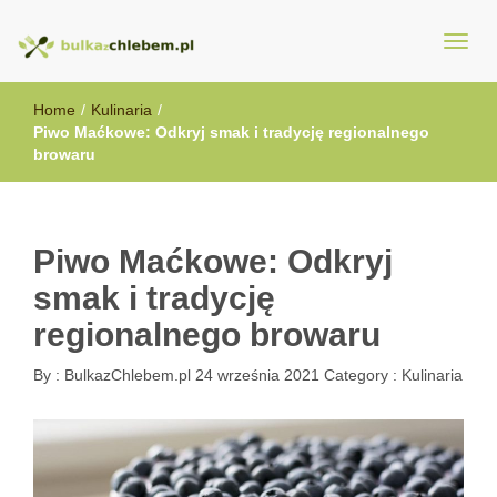
BulkazChlebem.pl
Home
/
Kulinaria
/
Piwo Maćkowe: Odkryj smak i tradycję regionalnego
browaru
Piwo Maćkowe: Odkryj
smak i tradycję
regionalnego browaru
By :
BulkazChlebem.pl
24 września 2021
Category :
Kulinaria