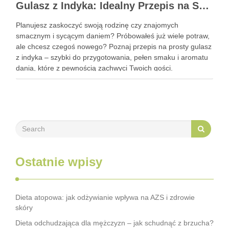
Gulasz z Indyka: Idealny Przepis na Szybki i Smaczny Obiad
Planujesz zaskoczyć swoją rodzinę czy znajomych
smacznym i sycącym daniem? Próbowałeś już wiele potraw,
ale chcesz czegoś nowego? Poznaj przepis na prosty gulasz
z indyka – szybki do przygotowania, pełen smaku i aromatu
dania, które z pewnością zachwyci Twoich gości.
Zastanawiasz się, jak go przyrządzić? To bardzo proste!
Zapraszam do …
Ostatnie wpisy
Dieta atopowa: jak odżywianie wpływa na AZS i zdrowie
skóry
Dieta odchudzająca dla mężczyzn – jak schudnąć z brzucha?