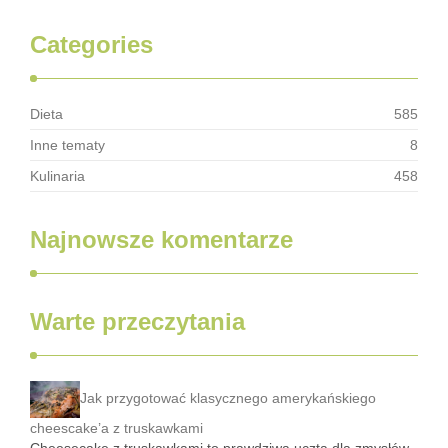
Categories
Dieta
585
Inne tematy
8
Kulinaria
458
Najnowsze komentarze
Warte przeczytania
Jak przygotować klasycznego amerykańskiego
cheescake’a z truskawkami
Cheesecake z truskawkami to prawdziwa uczta dla zmysłów,