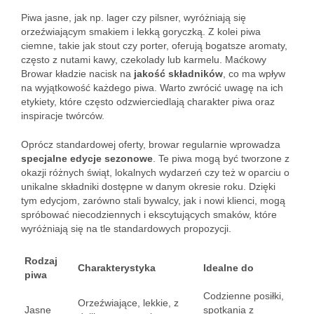
Piwa jasne, jak np. lager czy pilsner, wyróżniają się
orzeźwiającym smakiem i lekką goryczką. Z kolei piwa
ciemne, takie jak stout czy porter, oferują bogatsze aromaty,
często z nutami kawy, czekolady lub karmelu. Maćkowy
Browar kładzie nacisk na
jakość składników
, co ma wpływ
na wyjątkowość każdego piwa. Warto zwrócić uwagę na ich
etykiety, które często odzwierciedlają charakter piwa oraz
inspiracje twórców.
Oprócz standardowej oferty, browar regularnie wprowadza
specjalne edycje sezonowe
. Te piwa mogą być tworzone z
okazji różnych świąt, lokalnych wydarzeń czy też w oparciu o
unikalne składniki dostępne w danym okresie roku. Dzięki
tym edycjom, zarówno stali bywalcy, jak i nowi klienci, mogą
spróbować niecodziennych i ekscytujących smaków, które
wyróżniają się na tle standardowych propozycji.
Rodzaj
Charakterystyka
Idealne do
piwa
Codzienne posiłki,
Orzeźwiające, lekkie, z
Jasne
spotkania z