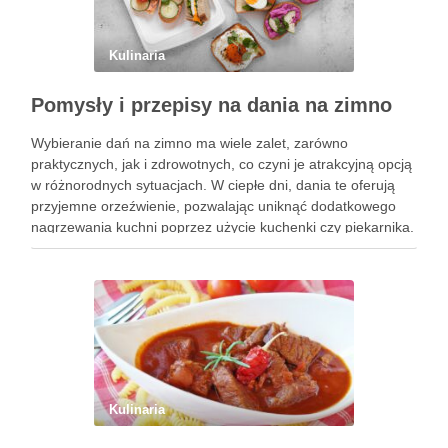
Kulinaria
Pomysły i przepisy na dania na zimno
Wybieranie dań na zimno ma wiele zalet, zarówno
praktycznych, jak i zdrowotnych, co czyni je atrakcyjną opcją
w różnorodnych sytuacjach. W ciepłe dni, dania te oferują
przyjemne orzeźwienie, pozwalając uniknąć dodatkowego
nagrzewania kuchni poprzez użycie kuchenki czy piekarnika.
To znacząco wpływa na komfort życia, zwłaszcza w gorące,
letnie miesiące. Dania …
Kulinaria