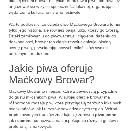
długiej historii browar nie tylko produkował piwo, ale również
angażował się w życie społeczności lokalnej, organizując
wydarzenia kulturalne i piwne festiwale.
Warto podkreślić, że dziedzictwo Maćkowego Browaru to nie
tylko jego historia, ale również pasja ludzi, którzy go tworzą.
Dzięki zamiłowaniu do piwowarstwa i ciągłemu dążeniu do
doskonałości, browar ten ciągle rewolucjonizuje lokalną
scenę piwną, przyciągając nowych miłośników swoimi
unikalnymi produktami.
Jakie piwa oferuje
Maćkowy Browar?
Maćkowy Browar to miejsce, które z pewnością przypadnie
do gustu miłośnikom piwa. W swojej ofercie browar ma
różnorodne rodzaje piw, które przyciągają zarówno lokalnych
mieszkańców, jak i turystów odwiedzających region. Wśród
produkowanych trunków znajdują się zarówno
piwa jasne
,
jak i
ciemne
, co pozwala na zaspokojenie różnych gustów i
preferencji smakowych.