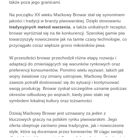
także poza jego granicami.
Na początku XX wieku Maćkowy Browar stał się synonimem
jakości i tradycji w branży piwowarskiej. Dzięki stosowaniu
tradycyjnych metod warzenia
, a także unikalnych receptur,
browar wyróżniał się na tle konkurencji. Szerokiej gamie piw
towarzyszyły nowoczesne jak na tamte czasy technologie, co
przyciągało coraz większe grono miłośników piwa.
W przeszłości browar przechodził różne etapy rozwoju i
adaptacji do zmieniających się warunków rynkowych oraz
preferencji konsumentów. Pomimo wielu wyzwań, takich jak
wojny światowe czy zmiany ustrojowe, Maćkowy Browar
zawsze potrafił dostosować się do sytuacji i kontynuować
swoją produkcję. Browar zyskał szczególne uznanie podczas
okresów odbudowy po wojnach, kiedy piwo stało się
symbolem lokalnej kultury oraz tożsamości.
Dzisiaj Maćkowy Browar jest uznawany za jeden z
kluczowych graczy na polskim rynku piwowarskim. Jego
oferta obejmuje zarówno piwa tradycyjne, jak i nowoczesne
style, które są doceniane przez koneserów. W ciągu swojej