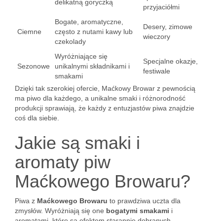
delikatną goryczką
przyjaciółmi
Bogate, aromatyczne,
Desery, zimowe
Ciemne
często z nutami kawy lub
wieczory
czekolady
Wyróżniające się
Specjalne okazje,
Sezonowe
unikalnymi składnikami i
festiwale
smakami
Dzięki tak szerokiej ofercie, Maćkowy Browar z pewnością
ma piwo dla każdego, a unikalne smaki i różnorodność
produkcji sprawiają, że każdy z entuzjastów piwa znajdzie
coś dla siebie.
Jakie są smaki i
aromaty piw
Maćkowego Browaru?
Piwa z
Maćkowego Browaru
to prawdziwa uczta dla
zmysłów. Wyróżniają się one
bogatymi smakami
i
aromatami, które są efektem starannie dobranych