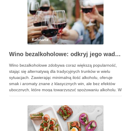
Kulinaria
Wino bezalkoholowe: odkryj jego wady i zalety
Wino bezalkoholowe zdobywa coraz większą popularność,
stając się alternatywą dla tradycyjnych trunków w wielu
sytuacjach. Zawierając minimalną ilość alkoholu, oferuje
smak i aromaty znane z klasycznych win, ale bez efektów
ubocznych, które mogą towarzyszyć spożywaniu alkoholu. W
obliczu rosnącej świadomości zdrowotnej, wiele osób
decyduje się na ten napój, pragnąc cieszyć …