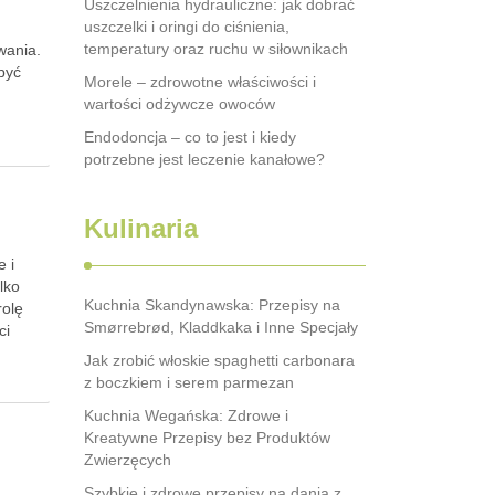
Uszczelnienia hydrauliczne: jak dobrać
uszczelki i oringi do ciśnienia,
temperatury oraz ruchu w siłownikach
wania.
być
Morele – zdrowotne właściwości i
wartości odżywcze owoców
Endodoncja – co to jest i kiedy
potrzebne jest leczenie kanałowe?
Kulinaria
e i
lko
Kuchnia Skandynawska: Przepisy na
rolę
Smørrebrød, Kladdkaka i Inne Specjały
ci
Jak zrobić włoskie spaghetti carbonara
z boczkiem i serem parmezan
Kuchnia Wegańska: Zdrowe i
Kreatywne Przepisy bez Produktów
Zwierzęcych
Szybkie i zdrowe przepisy na dania z