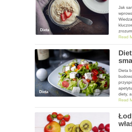
Jak sa
wprowa
Wiedza
kluczo
Dieta
zrozumi
bardzi
Read 
Diet
sma
Dieta 
budowa
przyspi
apetyt
Dieta
diety,
Read 
Łod
wła