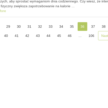
zych, aby sprostać wymaganiom dnia codziennego. Czy wiesz, że int
k fizyczny zwiększa zapotrzebowanie na kalorie …
More
29
30
31
32
33
34
35
36
37
38
40
41
42
43
44
45
46
…
106
Nas