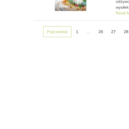
odżywc
Dieta
wysiłe
Read 
Poprzednie
1
…
26
27
28