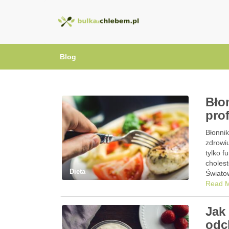
BulkazChlebem
Blog
Bło
pro
Błonni
zdrowiu
tylko f
cholest
Dieta
Świato
Read 
Jak
odc