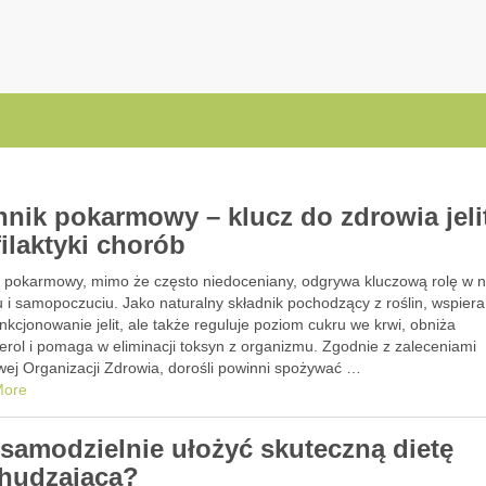
.pl
nnik pokarmowy – klucz do zdrowia jelit
filaktyki chorób
k pokarmowy, mimo że często niedoceniany, odgrywa kluczową rolę w
 i samopoczuciu. Jako naturalny składnik pochodzący z roślin, wspiera
unkcjonowanie jelit, ale także reguluje poziom cukru we krwi, obniża
erol i pomaga w eliminacji toksyn z organizmu. Zgodnie z zaleceniami
wej Organizacji Zdrowia, dorośli powinni spożywać …
More
 samodzielnie ułożyć skuteczną dietę
hudzającą?