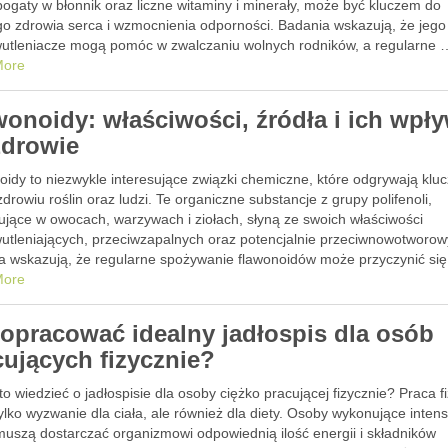
ogaty w błonnik oraz liczne witaminy i minerały, może być kluczem do
go zdrowia serca i wzmocnienia odporności. Badania wskazują, że jego
wutleniacze mogą pomóc w zwalczaniu wolnych rodników, a regularne 
More
wonoidy: właściwości, źródła i ich wpł
zdrowie
oidy to niezwykle interesujące związki chemiczne, które odgrywają klu
zdrowiu roślin oraz ludzi. Te organiczne substancje z grupy polifenoli,
ujące w owocach, warzywach i ziołach, słyną ze swoich właściwości
wutleniających, przeciwzapalnych oraz potencjalnie przeciwnowotworow
a wskazują, że regularne spożywanie flawonoidów może przyczynić się
y zdrowia serca oraz …
More
 opracować idealny jadłospis dla osób
cujących fizycznie?
o wiedzieć o jadłospisie dla osoby ciężko pracującej fizycznie? Praca f
tylko wyzwanie dla ciała, ale również dla diety. Osoby wykonujące inte
muszą dostarczać organizmowi odpowiednią ilość energii i składników