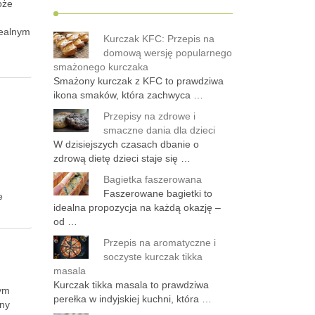
oże
idealnym
Kurczak KFC: Przepis na
domową wersję popularnego
smażonego kurczaka
Smażony kurczak z KFC to prawdziwa
ikona smaków, która zachwyca …
Przepisy na zdrowe i
smaczne dania dla dzieci
W dzisiejszych czasach dbanie o
zdrową dietę dzieci staje się …
Bagietka faszerowana
Faszerowane bagietki to
e
idealna propozycja na każdą okazję –
od …
Przepis na aromatyczne i
soczyste kurczak tikka
masala
Kurczak tikka masala to prawdziwa
nym
perełka w indyjskiej kuchni, która …
lny