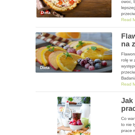
owoc, b
lepsze
Dieta
przeci
Read 
Fla
na 
Flawon
rolę w 
występ
Dieta
przeci
Badani
popraw
Read 
Jak
pra
Co wart
to nie 
prace 