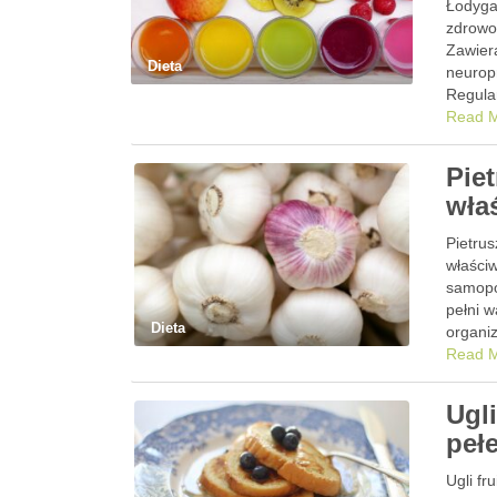
Łodyga
zdrowo
Zawiera
Dieta
neurop
Regula
Read 
Pie
wła
Pietru
właści
samopo
pełni 
Dieta
organi
Read 
Ugl
peł
Ugli fr