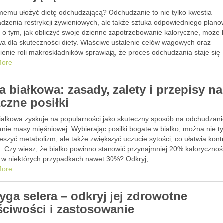
memu ułożyć dietę odchudzającą? Odchudzanie to nie tylko kwestia
dzenia restrykcji żywieniowych, ale także sztuka odpowiedniego plano
 o tym, jak obliczyć swoje dzienne zapotrzebowanie kaloryczne, może 
wa dla skuteczności diety. Właściwe ustalenie celów wagowych oraz
enie roli makroskładników sprawiają, że proces odchudzania staje się
ej świadomy i …
More
a białkowa: zasady, zalety i przepisy na
czne posiłki
białkowa zyskuje na popularności jako skuteczny sposób na odchudzani
nie masy mięśniowej. Wybierając posiłki bogate w białko, można nie ty
eszyć metabolizm, ale także zwiększyć uczucie sytości, co ułatwia kont
u. Czy wiesz, że białko powinno stanowić przynajmniej 20% kalorycznoś
 a w niektórych przypadkach nawet 30%? Odkryj, …
More
yga selera – odkryj jej zdrowotne
ściwości i zastosowanie