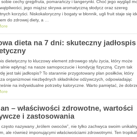
w sobie cechy grejpfruta, pomarańczy i tangerynki. Choć jego wygląd m
 wątpliwości, jego miąższ skrywa aromatyczną słodycz oraz szereg
nych korzyści. Niskokaloryczny i bogaty w błonnik, ugli fruit staje się 
iem do zdrowej diety, a …
More
owa dieta na 7 dni: skuteczny jadłospis
tetyczny
is dietetyczny to kluczowy element zdrowego stylu życia, który może
ralnie wpłynąć na nasze samopoczucie i kondycję fizyczną. Czym tak
ę jest taki jadłospis? To starannie przygotowany plan posiłków, który
cza organizmowi niezbędnych składników odżywczych, odpowiadając
ześnie na indywidualne potrzeby kaloryczne. Warto pamiętać, że dobrz
owany jadłospis nie tylko wspiera …
More
ian – właściwości zdrowotne, wartości
ywcze i zastosowania
, często nazywany „królem owoców”, nie tylko zachwyca swoim unikal
m, ale również imponującymi właściwościami zdrowotnymi. Ten tropika