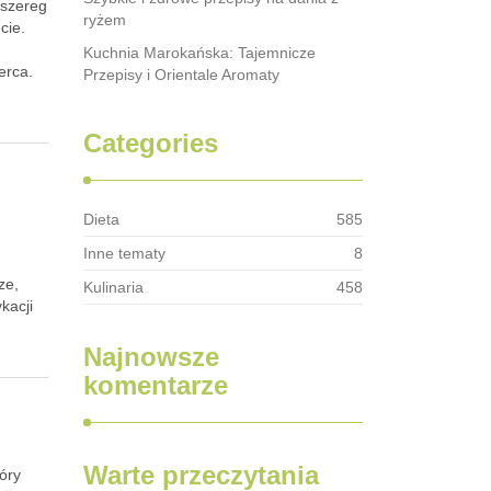
 szereg
ryżem
cie.
Kuchnia Marokańska: Tajemnicze
erca.
Przepisy i Orientale Aromaty
Categories
Dieta
585
Inne tematy
8
ze,
Kulinaria
458
kacji
Najnowsze
komentarze
Warte przeczytania
tóry