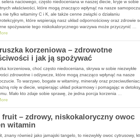
 selera naciowego, często niedoceniana w naszej diecie, kryje w sobie
tnych właściwości, które mogą znacząco wpłynąć na nasze samopoczu
 nie tylko witaminy C i K, ale także cenne związki o działaniu
rotekcyjnym, które wspierają nasz układ odpornościowy oraz zdrowie s
rne spożywanie tego niskokalorycznego warzywa może przyczynić …
More
truszka korzeniowa – zdrowotne
ściwości i jak ją spożywać
szka korzeniowa, choć często niedoceniana, skrywa w sobie niezwykłe
wości zdrowotne i odżywcze, które mogą znacząco wpłynąć na nasze
czucie. To warzywo, bogate w witaminy, minerały oraz przeciwutleniac
ważną rolę w diecie, wspierając układ pokarmowy i pomagając w detoksy
zmu. Mało kto zdaje sobie sprawę, że jedna porcja korzenia …
More
i fruit – zdrowy, niskokaloryczny owoc
en witamin
uit, znany również jako jamajski tangelo, to niezwykły owoc cytrusowy, k