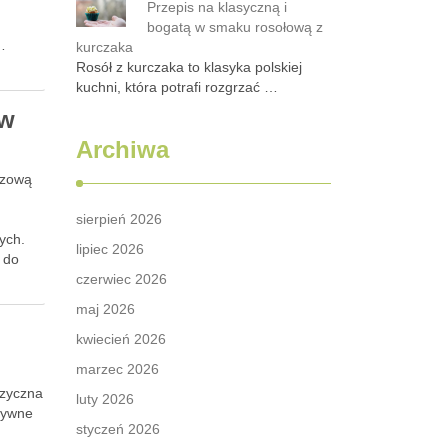
Przepis na klasyczną i
bogatą w smaku rosołową z
…
kurczaka
Rosół z kurczaka to klasyka polskiej
kuchni, która potrafi rozgrzać …
yw
Archiwa
czową
sierpień 2026
ych.
lipiec 2026
 do
czerwiec 2026
maj 2026
kwiecień 2026
marzec 2026
izyczna
luty 2026
nsywne
styczeń 2026