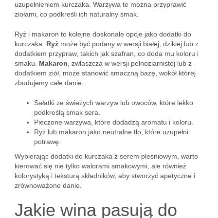
uzupełnieniem kurczaka. Warzywa te można przyprawić
ziołami, co podkreśli ich naturalny smak.
Ryż i makaron to kolejne doskonałe opcje jako dodatki do
kurczaka.
Ryż
może być podany w wersji białej, dzikiej lub z
dodatkiem przypraw, takich jak szafran, co doda mu koloru i
smaku.
Makaron
, zwłaszcza w wersji pełnoziarnistej lub z
dodatkiem ziół, może stanowić smaczną bazę, wokół której
zbudujemy całe danie.
Sałatki ze świeżych warzyw lub owoców, które lekko
podkreślą smak sera.
Pieczone warzywa, które dodadzą aromatu i koloru.
Ryż lub makaron jako neutralne tło, które uzupełni
potrawę.
Wybierając dodatki do kurczaka z serem pleśniowym, warto
kierować się nie tylko walorami smakowymi, ale również
kolorystyką i teksturą składników, aby stworzyć apetyczne i
zrównoważone danie.
Jakie wina pasują do