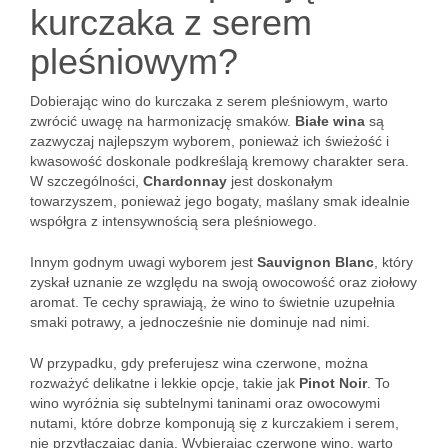
kurczaka z serem
pleśniowym?
Dobierając wino do kurczaka z serem pleśniowym, warto
zwrócić uwagę na harmonizację smaków.
Białe wina
są
zazwyczaj najlepszym wyborem, ponieważ ich świeżość i
kwasowość doskonale podkreślają kremowy charakter sera.
W szczególności,
Chardonnay
jest doskonałym
towarzyszem, ponieważ jego bogaty, maślany smak idealnie
współgra z intensywnością sera pleśniowego.
Innym godnym uwagi wyborem jest
Sauvignon Blanc
, który
zyskał uznanie ze względu na swoją owocowość oraz ziołowy
aromat. Te cechy sprawiają, że wino to świetnie uzupełnia
smaki potrawy, a jednocześnie nie dominuje nad nimi.
W przypadku, gdy preferujesz wina czerwone, można
rozważyć delikatne i lekkie opcje, takie jak
Pinot Noir
. To
wino wyróżnia się subtelnymi taninami oraz owocowymi
nutami, które dobrze komponują się z kurczakiem i serem,
nie przytłaczając dania. Wybierając czerwone wino, warto