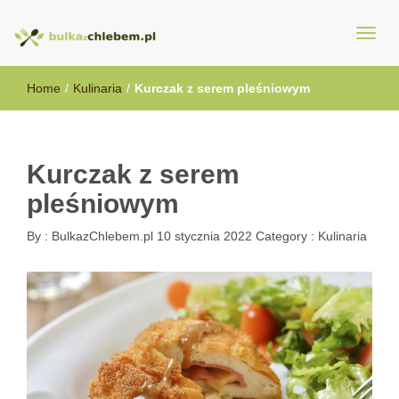
BulkazChlebem.pl
Home
/
Kulinaria
/
Kurczak z serem pleśniowym
Kurczak z serem
pleśniowym
By :
BulkazChlebem.pl
10 stycznia 2022
Category :
Kulinaria