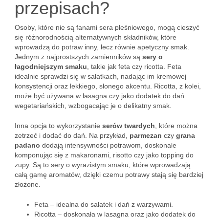
przepisach?
Osoby, które nie są fanami sera pleśniowego, mogą cieszyć
się różnorodnością alternatywnych składników, które
wprowadzą do potraw inny, lecz równie apetyczny smak.
Jednym z najprostszych zamienników są
sery o
łagodniejszym smaku
, takie jak feta czy ricotta. Feta
idealnie sprawdzi się w sałatkach, nadając im kremowej
konsystencji oraz lekkiego, słonego akcentu. Ricotta, z kolei,
może być używana w lasagna czy jako dodatek do dań
wegetariańskich, wzbogacając je o delikatny smak.
Inna opcja to wykorzystanie
serów twardych
, które można
zetrzeć i dodać do dań. Na przykład,
parmezan
czy
grana
padano
dodają intensywności potrawom, doskonale
komponując się z makaronami, risotto czy jako topping do
zupy. Są to sery o wyrazistym smaku, które wprowadzają
całą gamę aromatów, dzięki czemu potrawy stają się bardziej
złożone.
Feta – idealna do sałatek i dań z warzywami.
Ricotta – doskonała w lasagna oraz jako dodatek do