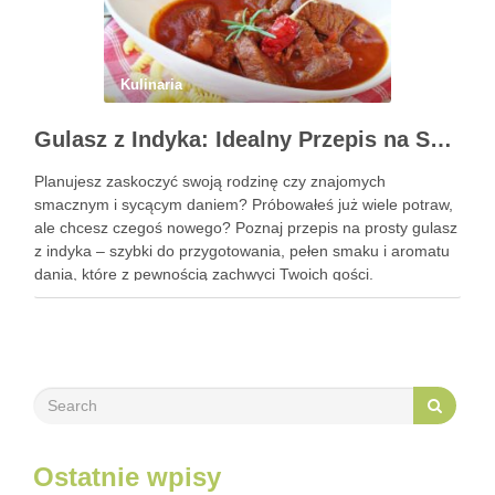
Kulinaria
Gulasz z Indyka: Idealny Przepis na Szybki i Smaczny Obiad
Planujesz zaskoczyć swoją rodzinę czy znajomych
smacznym i sycącym daniem? Próbowałeś już wiele potraw,
ale chcesz czegoś nowego? Poznaj przepis na prosty gulasz
z indyka – szybki do przygotowania, pełen smaku i aromatu
dania, które z pewnością zachwyci Twoich gości.
Zastanawiasz się, jak go przyrządzić? To bardzo proste!
Zapraszam do …
Ostatnie wpisy