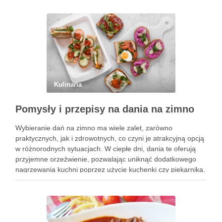
decyduje się na ten napój, pragnąc cieszyć …
Kulinaria
Pomysły i przepisy na dania na zimno
Wybieranie dań na zimno ma wiele zalet, zarówno
praktycznych, jak i zdrowotnych, co czyni je atrakcyjną opcją
w różnorodnych sytuacjach. W ciepłe dni, dania te oferują
przyjemne orzeźwienie, pozwalając uniknąć dodatkowego
nagrzewania kuchni poprzez użycie kuchenki czy piekarnika.
To znacząco wpływa na komfort życia, zwłaszcza w gorące,
letnie miesiące. Dania …