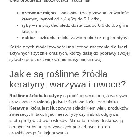
wielu produktach spożywczych, takich jak:
czerwone mięso
– wołowina i wieprzowina, zawartość
kreatyny wynosi od 4,4 g/kg do 5,1 g/kg,
ryby
– na przykład śledź dostarcza od 6,6 do 9,5 g na
kilogram,
nabiał
– szklanka mleka zawiera około 5 mg kreatyny.
Każde z tych źródeł żywności ma istotne znaczenie dla ludzi
aktywnych fizycznie oraz tych, którzy dążą do poprawy swojej
sylwetki poprzez zwiększenie masy mięśniowej.
Jakie są roślinne źródła
keratyny: warzywa i owoce?
Roślinne źródła keratyny
są dość ograniczone, a warzywa
oraz owoce zawierają jedynie śladowe ilości tego białka.
Keratyna
, która jest kluczowym składnikiem wielu produktów
zwierzęcych, takich jak mięso, ryby czy nabiał, odgrywa
istotną rolę w zdrowiu włosów. Mimo to rośliny dostarczają
cennych substancji odżywczych potrzebnych do ich
prawidłowego funkcjonowania.