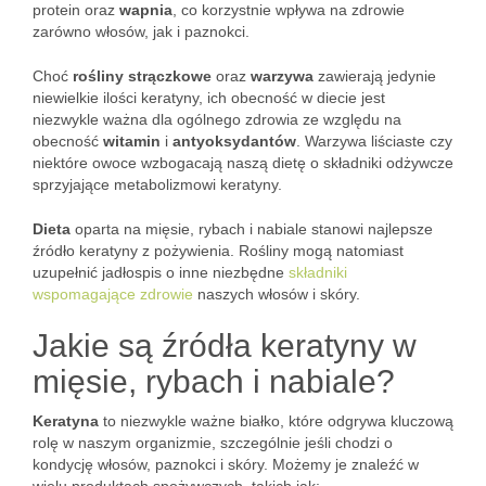
protein oraz
wapnia
, co korzystnie wpływa na zdrowie
zarówno włosów, jak i paznokci.
Choć
rośliny strączkowe
oraz
warzywa
zawierają jedynie
niewielkie ilości keratyny, ich obecność w diecie jest
niezwykle ważna dla ogólnego zdrowia ze względu na
obecność
witamin
i
antyoksydantów
. Warzywa liściaste czy
niektóre owoce wzbogacają naszą dietę o składniki odżywcze
sprzyjające metabolizmowi keratyny.
Dieta
oparta na mięsie, rybach i nabiale stanowi najlepsze
źródło keratyny z pożywienia. Rośliny mogą natomiast
uzupełnić jadłospis o inne niezbędne
składniki
wspomagające zdrowie
naszych włosów i skóry.
Jakie są źródła keratyny w
mięsie, rybach i nabiale?
Keratyna
to niezwykle ważne białko, które odgrywa kluczową
rolę w naszym organizmie, szczególnie jeśli chodzi o
kondycję włosów, paznokci i skóry. Możemy je znaleźć w