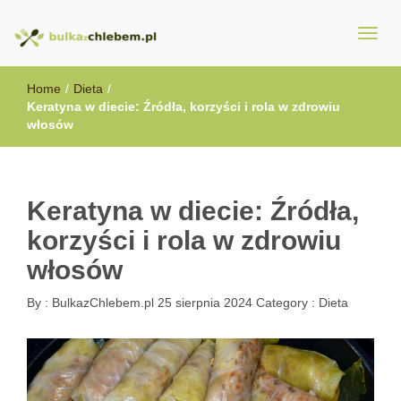
BulkazChlebem.pl
Home
/
Dieta
/
Keratyna w diecie: Źródła, korzyści i rola w zdrowiu
włosów
Keratyna w diecie: Źródła,
korzyści i rola w zdrowiu
włosów
By :
BulkazChlebem.pl
25 sierpnia 2024
Category :
Dieta