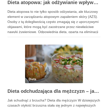
Dieta atopowa: jak odżywianie wpływa na AZS i zdrowie skóry
Dieta atopowa to nie tylko sposób odżywiania, ale kluczowy
element w zarządzaniu atopowym zapaleniem skóry (AZS).
Osoby z tą dolegliwością często zmagają się z uporczywymi
objawami, które mogą być zaostrzane przez niewłaściwe
nawyki żywieniowe. Odpowiednia dieta, oparta na eliminacji
pewnych pokarmów i wprowadzeniu składników
wspierających zdrowie skóry, ma potencjał, aby …
Dieta
Dieta odchudzająca dla mężczyzn – jak schudnąć z brzucha?
Jak schudnąć z brzucha? Dieta dla mężczyzn W dzisiejszych
czasach otyłość brzuszna stała się jednym z największych