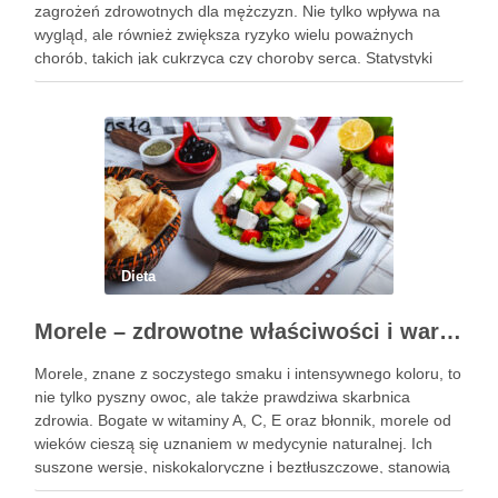
zagrożeń zdrowotnych dla mężczyzn. Nie tylko wpływa na
wygląd, ale również zwiększa ryzyko wielu poważnych
chorób, takich jak cukrzyca czy choroby serca. Statystyki
pokazują, że obwód pasa przekraczający 102 cm jest
sygnałem alarmowym, …
Dieta
Morele – zdrowotne właściwości i wartości odżywcze owoców
Morele, znane z soczystego smaku i intensywnego koloru, to
nie tylko pyszny owoc, ale także prawdziwa skarbnica
zdrowia. Bogate w witaminy A, C, E oraz błonnik, morele od
wieków cieszą się uznaniem w medycynie naturalnej. Ich
suszone wersje, niskokaloryczne i beztłuszczowe, stanowią
doskonałą przekąskę, która może wspierać walkę z