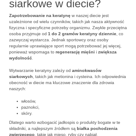
siarkowe w diecie?
Zapotrzebowanie na keratynę
w naszej diecie jest
uzależnione od wielu czynników, takich jak nasza aktywność
fizyczna i specyficzne potrzeby organizmu. Zwykle przeciętna
osoba przyjmuje od
1 do 2 gramów keratyny dziennie
, co
zazwyczaj wystarcza. Jednak sportowcy oraz osoby
regularnie uprawiające sport mogą potrzebować jej więcej,
ponieważ wspomaga to
regenerację mięśni
i
zwiększa
wydolność
.
Wytwarzanie keratyny zależy od
aminokwasów
siarkowych
, takich jak metionina i cysteina. Ich odpowiednia
obecność w diecie ma kluczowe znaczenie dla zdrowia
naszych:
włosów,
paznokci,
skóry.
Dlatego warto wzbogacić jadłospis o produkty bogate w te
składniki, a najlepszym źródłem są
białka pochodzenia
zwierzęcego
, takie jak mięso, ryby czy nabiał.