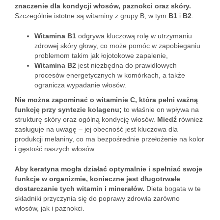
znaczenie dla kondycji włosów, paznokci oraz skóry.
Szczególnie istotne są witaminy z grupy B, w tym
B1
i
B2
.
Witamina B1
odgrywa kluczową rolę w utrzymaniu
zdrowej skóry głowy, co może pomóc w zapobieganiu
problemom takim jak łojotokowe zapalenie,
Witamina B2
jest niezbędna do prawidłowych
procesów energetycznych w komórkach, a także
ogranicza wypadanie włosów.
Nie można zapominać o witaminie C, która pełni ważną
funkcję przy syntezie kolagenu;
to właśnie on wpływa na
strukturę skóry oraz ogólną kondycję włosów.
Miedź
również
zasługuje na uwagę – jej obecność jest kluczowa dla
produkcji melaniny, co ma bezpośrednie przełożenie na kolor
i gęstość naszych włosów.
Aby keratyna mogła działać optymalnie i spełniać swoje
funkcje w organizmie, konieczne jest długotrwałe
dostarczanie tych witamin i minerałów.
Dieta bogata w te
składniki przyczynia się do poprawy zdrowia zarówno
włosów, jak i paznokci.