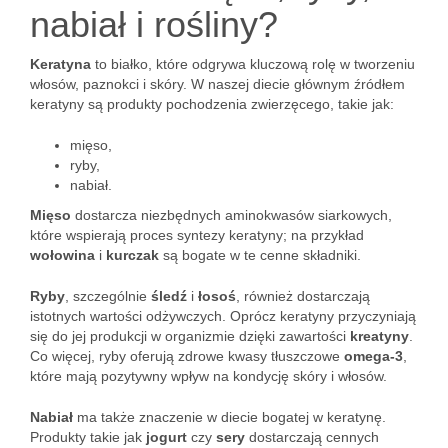
nabiał i rośliny?
Keratyna
to białko, które odgrywa kluczową rolę w tworzeniu
włosów, paznokci i skóry. W naszej diecie głównym źródłem
keratyny są produkty pochodzenia zwierzęcego, takie jak:
mięso,
ryby,
nabiał.
Mięso
dostarcza niezbędnych aminokwasów siarkowych,
które wspierają proces syntezy keratyny; na przykład
wołowina
i
kurczak
są bogate w te cenne składniki.
Ryby
, szczególnie
śledź
i
łosoś
, również dostarczają
istotnych wartości odżywczych. Oprócz keratyny przyczyniają
się do jej produkcji w organizmie dzięki zawartości
kreatyny
.
Co więcej, ryby oferują zdrowe kwasy tłuszczowe
omega-3
,
które mają pozytywny wpływ na kondycję skóry i włosów.
Nabiał
ma także znaczenie w diecie bogatej w keratynę.
Produkty takie jak
jogurt
czy
sery
dostarczają cennych