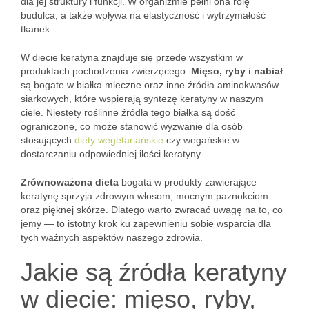
dla jej struktury i funkcji. W organizmie pełni ona rolę
budulca, a także wpływa na elastyczność i wytrzymałość
tkanek.
W diecie keratyna znajduje się przede wszystkim w
produktach pochodzenia zwierzęcego.
Mięso, ryby i nabiał
są bogate w białka mleczne oraz inne źródła aminokwasów
siarkowych, które wspierają syntezę keratyny w naszym
ciele. Niestety roślinne źródła tego białka są dość
ograniczone, co może stanowić wyzwanie dla osób
stosujących
diety wegetariańskie
czy wegańskie w
dostarczaniu odpowiedniej ilości keratyny.
Zrównoważona dieta
bogata w produkty zawierające
keratynę sprzyja zdrowym włosom, mocnym paznokciom
oraz pięknej skórze. Dlatego warto zwracać uwagę na to, co
jemy — to istotny krok ku zapewnieniu sobie wsparcia dla
tych ważnych aspektów naszego zdrowia.
Jakie są źródła keratyny
w diecie: mięso, ryby,