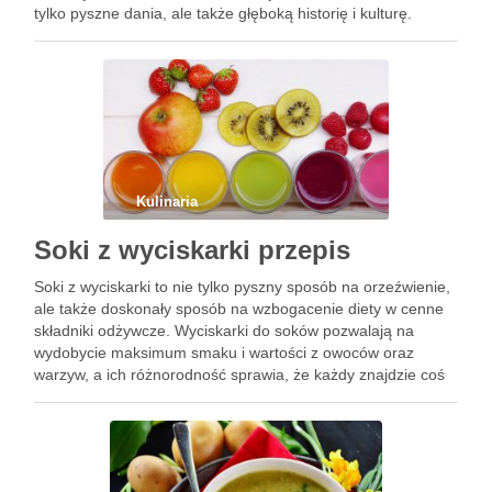
tylko pyszne dania, ale także głęboką historię i kulturę.
Wśród najbardziej znanych potraw, jak Gado-Gado czy Nasi
Goreng, każdy znajdzie coś …
Kulinaria
Soki z wyciskarki przepis
Soki z wyciskarki to nie tylko pyszny sposób na orzeźwienie,
ale także doskonały sposób na wzbogacenie diety w cenne
składniki odżywcze. Wyciskarki do soków pozwalają na
wydobycie maksimum smaku i wartości z owoców oraz
warzyw, a ich różnorodność sprawia, że każdy znajdzie coś
dla siebie. Warto jednak wiedzieć, które produkty …