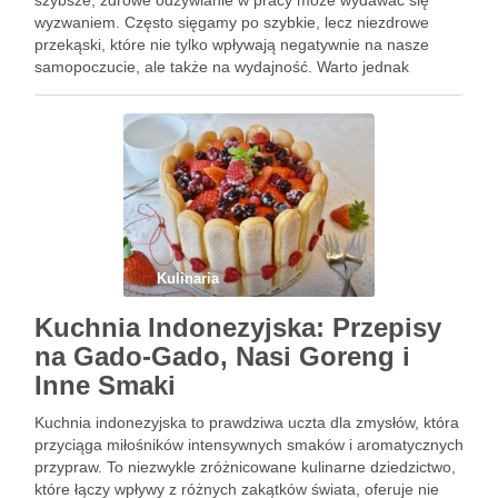
szybsze, zdrowe odżywianie w pracy może wydawać się
wyzwaniem. Często sięgamy po szybkie, lecz niezdrowe
przekąski, które nie tylko wpływają negatywnie na nasze
samopoczucie, ale także na wydajność. Warto jednak
wiedzieć, że istnieje wiele sposobów na przygotowanie
pysznych i zdrowych lunchy, …
Kulinaria
Kuchnia Indonezyjska: Przepisy
na Gado-Gado, Nasi Goreng i
Inne Smaki
Kuchnia indonezyjska to prawdziwa uczta dla zmysłów, która
przyciąga miłośników intensywnych smaków i aromatycznych
przypraw. To niezwykle zróżnicowane kulinarne dziedzictwo,
które łączy wpływy z różnych zakątków świata, oferuje nie