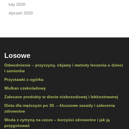
luty 2020
styczeń 2020
Losowe
Odwodnienie – przyczyny, objawy i metody leczenia u dzieci
i seniorów
Przystawki z ogórka
Wulkan czekoladowy
Zalecane produkty w diecie niskosodowej i lekkostrawnej
Dieta dla mężczyzn po 30. – kluczowe zasady i zalecenia
zdrowotne
Woda z cytryną na czczo – korzyści zdrowotne i jak ją
przygotować