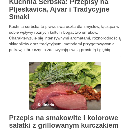
Kuchnia Serbska: Przepisy na
Pljeskavica, Ajvar i Tradycyjne
Smaki
Kuchnia serbska to prawdziwa uczta dla zmysłów, łącząca w
sobie wpływy różnych kultur i bogactwo smaków.
Charakteryzuje się intensywnymi aromatami, różnorodnością
składników oraz tradycyjnymi metodami przygotowywania
potraw, które często zachwycają swoją prostotą i głębią
smaku. W serbskich daniach mięso, warzywa oraz starannie
dobrane przyprawy odgrywają kluczową rolę, a ich
połączenie …
Kulinaria
Przepis na smakowite i kolorowe
sałatki z grillowanym kurczakiem