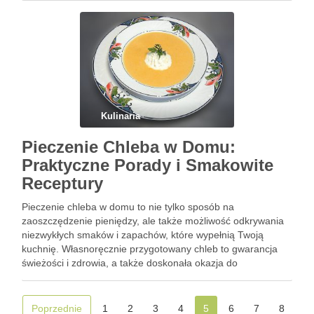
wykorzystać ich potencjał – od wyboru odpowiednich …
Kulinaria
Pieczenie Chleba w Domu:
Praktyczne Porady i Smakowite
Receptury
Pieczenie chleba w domu to nie tylko sposób na
zaoszczędzenie pieniędzy, ale także możliwość odkrywania
niezwykłych smaków i zapachów, które wypełnią Twoją
kuchnię. Własnoręcznie przygotowany chleb to gwarancja
świeżości i zdrowia, a także doskonała okazja do
eksperymentowania z różnorodnymi składnikami. Warto
zainwestować czas w ten proces, który nie tylko może …
Poprzednie
1
2
3
4
5
6
7
8