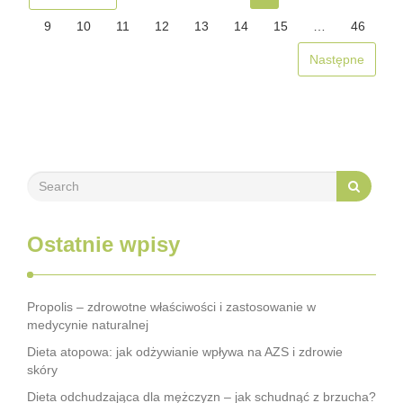
9
10
11
12
13
14
15
…
46
Następne
Ostatnie wpisy
Propolis – zdrowotne właściwości i zastosowanie w
medycynie naturalnej
Dieta atopowa: jak odżywianie wpływa na AZS i zdrowie
skóry
Dieta odchudzająca dla mężczyzn – jak schudnąć z brzucha?