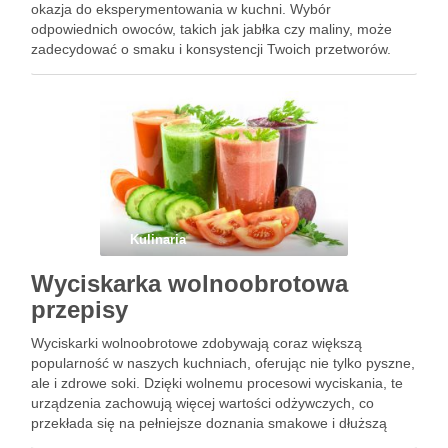
okazja do eksperymentowania w kuchni. Wybór
odpowiednich owoców, takich jak jabłka czy maliny, może
zadecydować o smaku i konsystencji Twoich przetworów.
Przygotowanie konfitur to sztuka, która wymaga nie tylko
dobrych składników, ale również odrobiny …
Kulinaria
Wyciskarka wolnoobrotowa
przepisy
Wyciskarki wolnoobrotowe zdobywają coraz większą
popularność w naszych kuchniach, oferując nie tylko pyszne,
ale i zdrowe soki. Dzięki wolnemu procesowi wyciskania, te
urządzenia zachowują więcej wartości odżywczych, co
przekłada się na pełniejsze doznania smakowe i dłuższą
trwałość napojów. Warto jednak wiedzieć, jak najlepiej