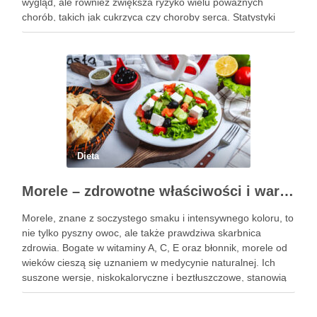
wygląd, ale również zwiększa ryzyko wielu poważnych
chorób, takich jak cukrzyca czy choroby serca. Statystyki
pokazują, że obwód pasa przekraczający 102 cm jest
sygnałem alarmowym, …
Dieta
Morele – zdrowotne właściwości i wartości odżywcze owoców
Morele, znane z soczystego smaku i intensywnego koloru, to
nie tylko pyszny owoc, ale także prawdziwa skarbnica
zdrowia. Bogate w witaminy A, C, E oraz błonnik, morele od
wieków cieszą się uznaniem w medycynie naturalnej. Ich
suszone wersje, niskokaloryczne i beztłuszczowe, stanowią
doskonałą przekąskę, która może wspierać walkę z
trądzikiem. …