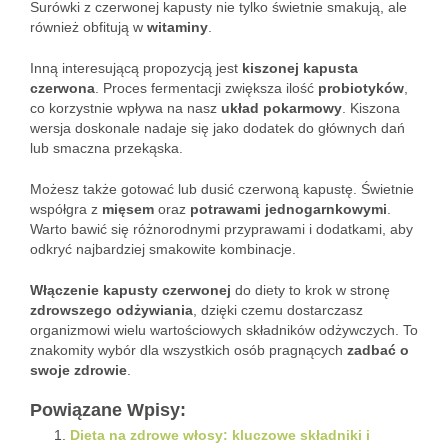
Surówki z czerwonej kapusty nie tylko świetnie smakują, ale
również obfitują w
witaminy
.
Inną interesującą propozycją jest
kiszonej kapusta
czerwona
. Proces fermentacji zwiększa ilość
probiotyków
,
co korzystnie wpływa na nasz
układ pokarmowy
. Kiszona
wersja doskonale nadaje się jako dodatek do głównych dań
lub smaczna przekąska.
Możesz także gotować lub dusić czerwoną kapustę. Świetnie
współgra z
mięsem
oraz
potrawami jednogarnkowymi
.
Warto bawić się różnorodnymi przyprawami i dodatkami, aby
odkryć najbardziej smakowite kombinacje.
Włączenie kapusty czerwonej
do diety to krok w stronę
zdrowszego odżywiania
, dzięki czemu dostarczasz
organizmowi wielu wartościowych składników odżywczych. To
znakomity wybór dla wszystkich osób pragnących
zadbać o
swoje zdrowie
.
Powiązane Wpisy:
Dieta na zdrowe włosy: kluczowe składniki i