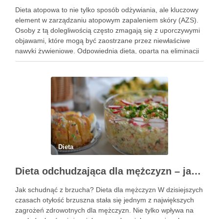
Dieta atopowa to nie tylko sposób odżywiania, ale kluczowy
element w zarządzaniu atopowym zapaleniem skóry (AZS).
Osoby z tą dolegliwością często zmagają się z uporczywymi
objawami, które mogą być zaostrzane przez niewłaściwe
nawyki żywieniowe. Odpowiednia dieta, oparta na eliminacji
pewnych pokarmów i wprowadzeniu składników
wspierających zdrowie skóry, ma potencjał, aby …
Dieta
Dieta odchudzająca dla mężczyzn – jak schudnąć z brzucha?
Jak schudnąć z brzucha? Dieta dla mężczyzn W dzisiejszych
czasach otyłość brzuszna stała się jednym z największych
zagrożeń zdrowotnych dla mężczyzn. Nie tylko wpływa na