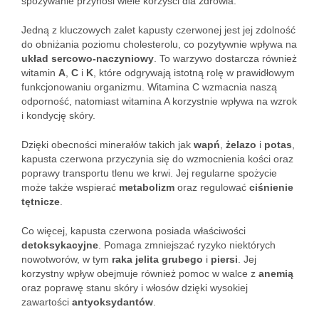
spożywanie przynosi wiele korzyści dla zdrowia.
Jedną z kluczowych zalet kapusty czerwonej jest jej zdolność
do obniżania poziomu cholesterolu, co pozytywnie wpływa na
układ sercowo-naczyniowy
. To warzywo dostarcza również
witamin
A
,
C
i
K
, które odgrywają istotną rolę w prawidłowym
funkcjonowaniu organizmu. Witamina C wzmacnia naszą
odporność, natomiast witamina A korzystnie wpływa na wzrok
i kondycję skóry.
Dzięki obecności minerałów takich jak
wapń
,
żelazo
i
potas
,
kapusta czerwona przyczynia się do wzmocnienia kości oraz
poprawy transportu tlenu we krwi. Jej regularne spożycie
może także wspierać
metabolizm
oraz regulować
ciśnienie
tętnicze
.
Co więcej, kapusta czerwona posiada właściwości
detoksykacyjne
. Pomaga zmniejszać ryzyko niektórych
nowotworów, w tym
raka jelita grubego
i
piersi
. Jej
korzystny wpływ obejmuje również pomoc w walce z
anemią
oraz poprawę stanu skóry i włosów dzięki wysokiej
zawartości
antyoksydantów
.