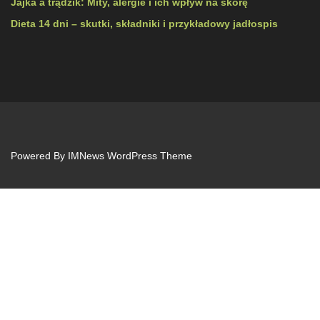
Jajka a trądzik: Mity, alergie i ich wpływ na skórę
Dieta 14 dni – skutki, składniki i przykładowy jadłospis
Powered By
IMNews WordPress Theme