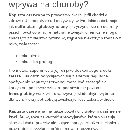
wpływa na choroby?
Kapusta czerwona
to prawdziwy skarb, jeśli chodzi o
zdrowie. Jej bogaty skład odżywczy, w tym takie substancje
jak
sulforafan
i
glukozynolany
, przyczynia się do ochrony
przed nowotworami. Te naturalne związki chemiczne mogą
znacząco zmniejszyć ryzyko wystąpienia niektórych rodzajów
raka, zwłaszcza:
raka piersi,
raka jelita grubego.
Nie można zapomnieć o jej roli jako doskonałego źródła
żelaza
. Dla osób borykających się z anemią regularne
spożywanie kapusty czerwonej może być szczególnie
korzystne, ponieważ wspiera podniesienie poziomu
hemoglobiny
we krwi. To warzywo jest idealnym wyborem
dla tych, którzy potrzebują zwiększyć ilość żelaza w diecie.
Kapusta czerwona
ma także pozytywny wpływ na
ciśnienie
krwi
. Jej wysoka zawartość
antocyjanów
, które wykazują
silne działanie przeciwutleniające, sprzyja obniżeniu ciśnienia
oraz redukcji ryzyka chorób sercowo-naczyniowych.