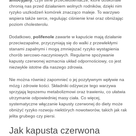
antocyjany
, czyli silne przeciwutleniacze, które doskonale
chronią nas przed działaniem wolnych rodników, dzięki nim
ryzyko uszkodzeń komórek znacząco maleje. To warzywo
wspiera także serce, regulując ciśnienie krwi oraz obniżając
poziom cholesterolu.
Dodatkowo,
polifenole
zawarte w kapuście mają działanie
przeciwzapalne, przyczyniają się do walki z przewlekłymi
stanami zapalnymi i mogą zmniejszać ryzyko wystąpienia
chorób sercowo-naczyniowych. Regularne spożywanie
kapusty czerwonej wzmacnia układ odpornościowy, co jest
niezwykle istotne dla naszego zdrowia.
Nie można również zapomnieć o jej pozytywnym wpływie na
mózg i zdrowie kości. Składniki odżywcze tego warzywa
sprzyjają lepszemu metabolizmowi oraz trawieniu, co ułatwia
utrzymanie odpowiedniej masy ciała. Co więcej,
systematyczne włączanie kapusty czerwonej do diety może
obniżyć ryzyko rozwoju niektórych nowotworów, takich jak rak
jelita grubego czy piersi.
Jak kapusta czerwona