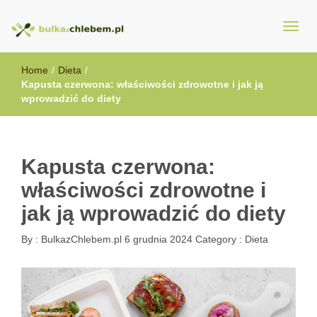
BulkazChlebem.pl
Home
/
Dieta
/
Kapusta czerwona: właściwości zdrowotne i jak ją
wprowadzić do diety
Kapusta czerwona:
właściwości zdrowotne i
jak ją wprowadzić do diety
By :
BulkazChlebem.pl
6 grudnia 2024
Category :
Dieta