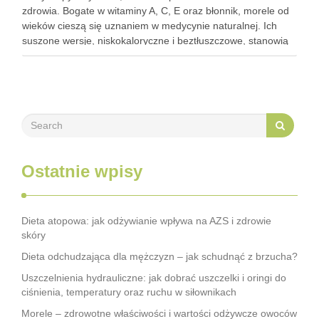
zdrowia. Bogate w witaminy A, C, E oraz błonnik, morele od
wieków cieszą się uznaniem w medycynie naturalnej. Ich
suszone wersje, niskokaloryczne i beztłuszczowe, stanowią
doskonałą przekąskę, która może wspierać walkę z
trądzikiem. …
Ostatnie wpisy
Dieta atopowa: jak odżywianie wpływa na AZS i zdrowie
skóry
Dieta odchudzająca dla mężczyzn – jak schudnąć z brzucha?
Uszczelnienia hydrauliczne: jak dobrać uszczelki i oringi do
ciśnienia, temperatury oraz ruchu w siłownikach
Morele – zdrowotne właściwości i wartości odżywcze owoców