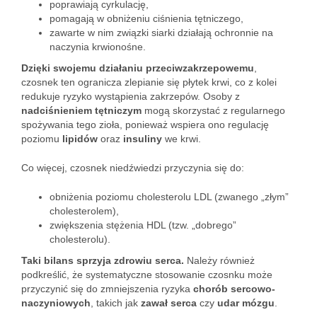
poprawiają cyrkulację,
pomagają w obniżeniu ciśnienia tętniczego,
zawarte w nim związki siarki działają ochronnie na
naczynia krwionośne.
Dzięki swojemu działaniu przeciwzakrzepowemu
,
czosnek ten ogranicza zlepianie się płytek krwi, co z kolei
redukuje ryzyko wystąpienia zakrzepów. Osoby z
nadciśnieniem tętniczym
mogą skorzystać z regularnego
spożywania tego zioła, ponieważ wspiera ono regulację
poziomu
lipidów
oraz
insuliny
we krwi.
Co więcej, czosnek niedźwiedzi przyczynia się do:
obniżenia poziomu cholesterolu LDL (zwanego „złym”
cholesterolem),
zwiększenia stężenia HDL (tzw. „dobrego”
cholesterolu).
Taki bilans sprzyja zdrowiu serca.
Należy również
podkreślić, że systematyczne stosowanie czosnku może
przyczynić się do zmniejszenia ryzyka
chorób sercowo-
naczyniowych
, takich jak
zawał serca
czy
udar mózgu
.