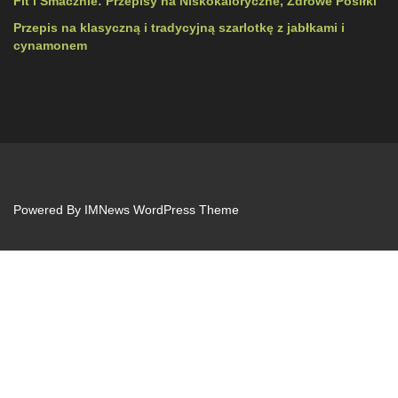
Fit i Smacznie: Przepisy na Niskokaloryczne, Zdrowe Posiłki
Przepis na klasyczną i tradycyjną szarlotkę z jabłkami i
cynamonem
Powered By
IMNews WordPress Theme