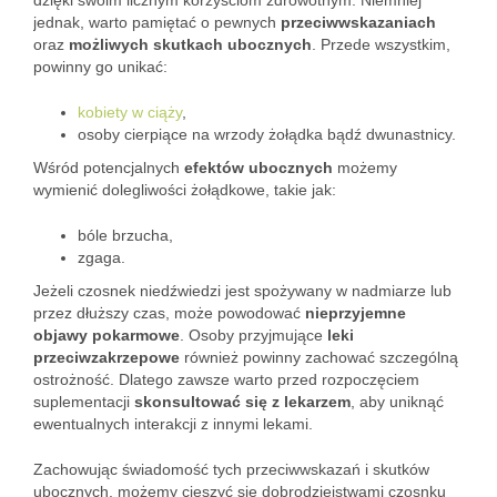
dzięki swoim licznym korzyściom zdrowotnym. Niemniej
jednak, warto pamiętać o pewnych
przeciwwskazaniach
oraz
możliwych skutkach ubocznych
. Przede wszystkim,
powinny go unikać:
kobiety w ciąży
,
osoby cierpiące na wrzody żołądka bądź dwunastnicy.
Wśród potencjalnych
efektów ubocznych
możemy
wymienić dolegliwości żołądkowe, takie jak:
bóle brzucha,
zgaga.
Jeżeli czosnek niedźwiedzi jest spożywany w nadmiarze lub
przez dłuższy czas, może powodować
nieprzyjemne
objawy pokarmowe
. Osoby przyjmujące
leki
przeciwzakrzepowe
również powinny zachować szczególną
ostrożność. Dlatego zawsze warto przed rozpoczęciem
suplementacji
skonsultować się z lekarzem
, aby uniknąć
ewentualnych interakcji z innymi lekami.
Zachowując świadomość tych przeciwwskazań i skutków
ubocznych, możemy cieszyć się dobrodziejstwami czosnku