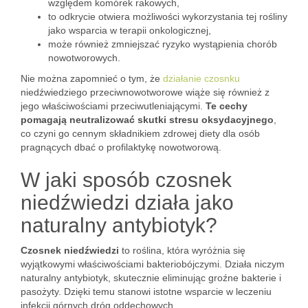
względem komórek rakowych,
to odkrycie otwiera możliwości wykorzystania tej rośliny
jako wsparcia w terapii onkologicznej,
może również zmniejszać ryzyko wystąpienia chorób
nowotworowych.
Nie można zapomnieć o tym, że
działanie czosnku
niedźwiedziego przeciwnowotworowe wiąże się również z
jego właściwościami przeciwutleniającymi.
Te cechy
pomagają neutralizować skutki stresu oksydacyjnego
,
co czyni go cennym składnikiem zdrowej diety dla osób
pragnących dbać o profilaktykę nowotworową.
W jaki sposób czosnek
niedźwiedzi działa jako
naturalny antybiotyk?
Czosnek niedźwiedzi
to roślina, która wyróżnia się
wyjątkowymi właściwościami bakteriobójczymi. Działa niczym
naturalny antybiotyk, skutecznie eliminując groźne bakterie i
pasożyty. Dzięki temu stanowi istotne wsparcie w leczeniu
infekcji górnych dróg oddechowych.