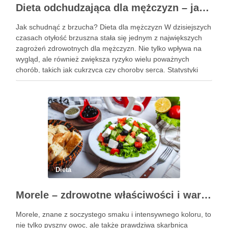
Dieta odchudzająca dla mężczyzn – jak schudnąć z brzucha?
Jak schudnąć z brzucha? Dieta dla mężczyzn W dzisiejszych
czasach otyłość brzuszna stała się jednym z największych
zagrożeń zdrowotnych dla mężczyzn. Nie tylko wpływa na
wygląd, ale również zwiększa ryzyko wielu poważnych
chorób, takich jak cukrzyca czy choroby serca. Statystyki
pokazują, że obwód pasa przekraczający 102 cm jest
sygnałem alarmowym, …
Dieta
Morele – zdrowotne właściwości i wartości odżywcze owoców
Morele, znane z soczystego smaku i intensywnego koloru, to
nie tylko pyszny owoc, ale także prawdziwa skarbnica