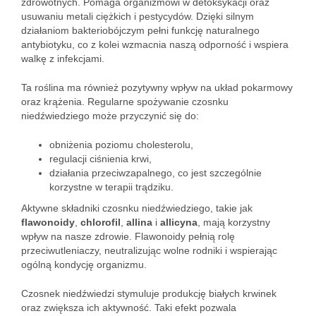
zdrowotnych. Pomaga organizmowi w detoksykacji oraz
usuwaniu metali ciężkich i pestycydów. Dzięki silnym
działaniom bakteriobójczym pełni funkcję naturalnego
antybiotyku, co z kolei wzmacnia naszą odporność i wspiera
walkę z infekcjami.
Ta roślina ma również pozytywny wpływ na układ pokarmowy
oraz krążenia. Regularne spożywanie czosnku
niedźwiedziego może przyczynić się do:
obniżenia poziomu cholesterolu,
regulacji ciśnienia krwi,
działania przeciwzapalnego, co jest szczególnie
korzystne w terapii trądziku.
Aktywne składniki czosnku niedźwiedziego, takie jak
flawonoidy
,
chlorofil
,
allina
i
allicyna
, mają korzystny
wpływ na nasze zdrowie. Flawonoidy pełnią rolę
przeciwutleniaczy, neutralizując wolne rodniki i wspierając
ogólną kondycję organizmu.
Czosnek niedźwiedzi stymuluje produkcję białych krwinek
oraz zwiększa ich aktywność. Taki efekt pozwala