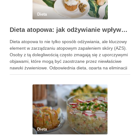
Dieta
Dieta atopowa: jak odżywianie wpływa na AZS i zdrowie skóry
Dieta atopowa to nie tylko sposób odżywiania, ale kluczowy
element w zarządzaniu atopowym zapaleniem skóry (AZS).
Osoby z tą dolegliwością często zmagają się z uporczywymi
objawami, które mogą być zaostrzane przez niewłaściwe
nawyki żywieniowe. Odpowiednia dieta, oparta na eliminacji
pewnych pokarmów i wprowadzeniu składników
wspierających zdrowie skóry, ma potencjał, aby …
Dieta