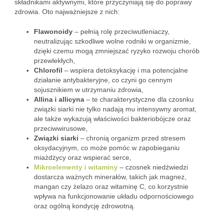
składnikami aktywnymi, które przyczyniają się do poprawy
zdrowia. Oto najważniejsze z nich:
Flawonoidy
– pełnią rolę przeciwutleniaczy,
neutralizując szkodliwe wolne rodniki w organizmie,
dzięki czemu mogą zmniejszać ryzyko rozwoju chorób
przewlekłych,
Chlorofil
– wspiera detoksykację i ma potencjalne
działanie antybakteryjne, co czyni go cennym
sojusznikiem w utrzymaniu zdrowia,
Allina i allicyna
– te charakterystyczne dla czosnku
związki siarki nie tylko nadają mu intensywny aromat,
ale także wykazują właściwości bakteriobójcze oraz
przeciwwirusowe,
Związki siarki
– chronią organizm przed stresem
oksydacyjnym, co może pomóc w zapobieganiu
miażdżycy oraz wspierać serce,
Mikroelementy i witaminy
– czosnek niedźwiedzi
dostarcza ważnych minerałów, takich jak magnez,
mangan czy żelazo oraz witaminę C, co korzystnie
wpływa na funkcjonowanie układu odpornościowego
oraz ogólną kondycję zdrowotną.