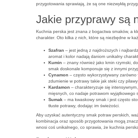
przygotowania sprawiają, że są one niezwykłą przyg
Jakie przyprawy są 
Kuchnia perska jest znana z bogactwa smaków, a kl
charakter. Oto kilka z nich, które są niezbędne w każ
Szafran
– jest jedną z najdroższych i najbar
aromat i kolor nadają daniom unikalny charakt
Kumin
– znany również jako kmin rzymski, d
smak doskonale komponuje się z innymi przy
Cynamon
– często wykorzystywany zarówno w
zdumienie w potrawy takie jak steki czy pilaw
Kardamon
– charakteryzuje się intensywnym
mięsnych, co nadaje potrawom wyjątkowego 
Sumak
– ma kwaskowy smak i jest często st
tłuste potrawy, dodając im świeżości.
Aby uzyskać autentyczny smak potraw perskich, waż
kombinacja oraz sposób przygotowania mogą znaczą
wnosi coś unikalnego, co sprawia, że kuchnia perska