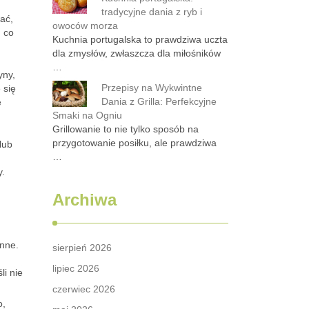
tradycyjne dania z ryb i
ać,
owoców morza
, co
Kuchnia portugalska to prawdziwa uczta
dla zmysłów, zwłaszcza dla miłośników
…
yny,
Przepisy na Wykwintne
 się
Dania z Grilla: Perfekcyjne
e
Smaki na Ogniu
Grillowanie to nie tylko sposób na
przygotowanie posiłku, ale prawdziwa
lub
…
y.
Archiwa
inne.
sierpień 2026
lipiec 2026
li nie
czerwiec 2026
o,