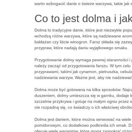
warto wzbogacić danie o świeże warzywa, takie jak s
Co to jest dolma i j
Dolma to tradycyjne danie, które jest niezwykle pop
wchodzą różne warzywa, które są nadziewane aromaty
bakłażan czy liście winogron. Farsz składa się zazw
przypraw, które nadają daniu wyjątkowego smaku.
Przygotowanie dolmy wymaga pewnej staranności i
należy zacząć od przygotowania farszu. W tym celu 
przyprawami, takimi jak cynamon, pietruszka, cebu
nadziewania warzyw. Ważne jest, aby nie nadziewać 
Dolma może być gotowana na kilka sposobów. Najczęś
duszeniem, dolmy umieszcza się w garnku, dodaje ki
szczelnie przykrywa i gotuje na małym ogniu przez o
nie rozpadną się, co świadczy o ich właściwej obrób
Dolma jest daniem, które można serwować na wiele 
pomidorowym, co dodatkowo podkreśla ich smak. Dz
oferuje wiele wariantów, które mogą zaspokoić róż