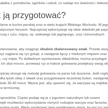
ałatka z pomidorów, ogórków i cebuli, co nadaje mu świeżości i lekkośc
ak ją przygotować?
ularne w kuchni perskiej oraz w wielu krajach Bliskiego Wschodu. W jeg
cznym farszem. Najczęściej wykorzystuje się takie składniki jak papr
yczaj z ryżu, mięsa, np. wołowego lub jagnięcego, oraz różnorodnych
 planowania, aby osiągnąć
idealnie zbalansowany smak
. Przede wsz
ryż najpierw się ryż gotuje, a następnie łączy z mielonym mięsem oraz
la, czy mięta. Po dokładnym wymieszaniu składników, można przystąpić
ich zbyt mocno, ponieważ ryż w trakcie gotowania powiększy swoją ob
ciej stosuje się metodę gotowania na parze lub duszenia. Jeśli rządz
lka łyżek oliwy z oliwek oraz przygotowane wcześniej bulion, następni
koło 30-40 minut. Ważne jest, aby upewnić się, że warzywa są miękkie,
ce termicznej.
sposobów. Często podaje się je z jogurtem naturalnym lub sosem
ięki możliwości wykorzystania różnych rodzajów warzyw oraz farszów,
norodne gusta. Warto spróbować tego wyjątkowego dania, by poczuć s