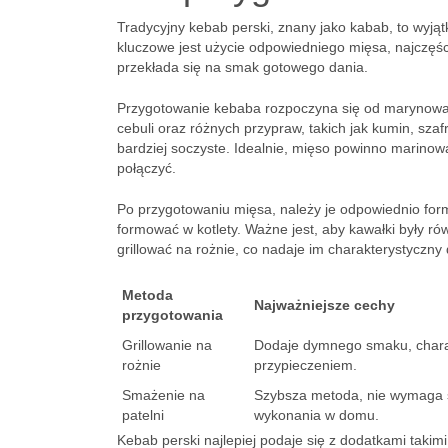
Tradycyjny kebab perski, znany jako kabab, to wyją
kluczowe jest użycie odpowiedniego mięsa, najczęści
przekłada się na smak gotowego dania.
Przygotowanie kebaba rozpoczyna się od marynow
cebuli oraz różnych przypraw, takich jak kumin, szaf
bardziej soczyste. Idealnie, mięso powinno marinowa
połączyć.
Po przygotowaniu mięsa, należy je odpowiednio for
formować w kotlety. Ważne jest, aby kawałki były 
grillować na rożnie, co nadaje im charakterystyczny
Metoda
Najważniejsze cechy
przygotowania
Grillowanie na
Dodaje dymnego smaku, chara
rożnie
przypieczeniem.
Smażenie na
Szybsza metoda, nie wymaga s
patelni
wykonania w domu.
Kebab perski najlepiej podaje się z dodatkami takimi