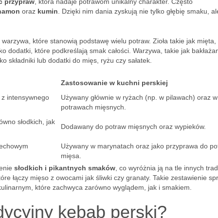
ć przypraw
, która nadaje potrawom unikalny charakter. Często
namon
oraz
kumin
. Dzięki nim dania zyskują nie tylko głębię smaku, al
 warzywa, które stanowią podstawę wielu potraw. Zioła takie jak mięta,
o dodatki, które podkreślają smak całości. Warzywa, takie jak bakłaża
o składniki lub dodatki do mięs, ryżu czy sałatek.
Zastosowanie w kuchni perskiej
 z intensywnego
Używany głównie w ryżach (np. w pilawach) oraz w
potrawach mięsnych.
ówno słodkich, jak
Dodawany do potraw mięsnych oraz wypieków.
rzechowym
Używany w marynatach oraz jako przyprawa do po
mięsa.
zenie
słodkich i pikantnych smaków
, co wyróżnia ją na tle innych trad
re łączy mięso z owocami jak śliwki czy granaty. Takie zestawienie sp
kulinarnym, które zachwyca zarówno wyglądem, jak i smakiem.
dycyjny kebab perski?