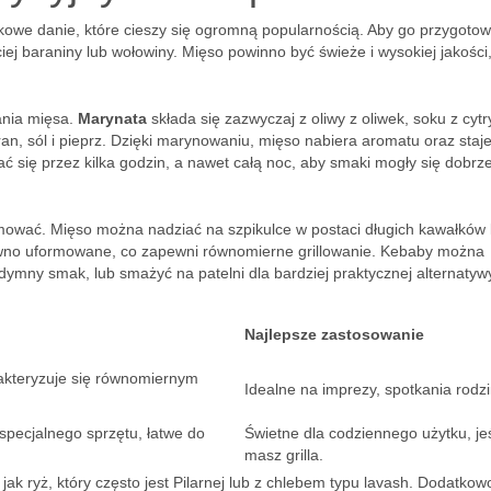
tkowe danie, które cieszy się ogromną popularnością. Aby go przygotow
ej baraniny lub wołowiny. Mięso powinno być świeże i wysokiej jakości
ania mięsa.
Marynata
składa się zazwyczaj z oliwy z oliwek, soku z cytr
ran, sól i pieprz. Dzięki marynowaniu, mięso nabiera aromatu oraz staje
ć się przez kilka godzin, a nawet całą noc, aby smaki mogły się dobrz
mować. Mięso można nadziać na szpikulce w postaci długich kawałków 
równo uformowane, co zapewni równomierne grillowanie. Kebaby można
 dymny smak, lub smażyć na patelni dla bardziej praktycznej alternatyw
Najlepsze zastosowanie
kteryzuje się równomiernym
Idealne na imprezy, spotkania rodz
pecjalnego sprzętu, łatwe do
Świetne dla codziennego użytku, jeś
masz grilla.
 jak ryż, który często jest Pilarnej lub z chlebem typu lavash. Dodatkow