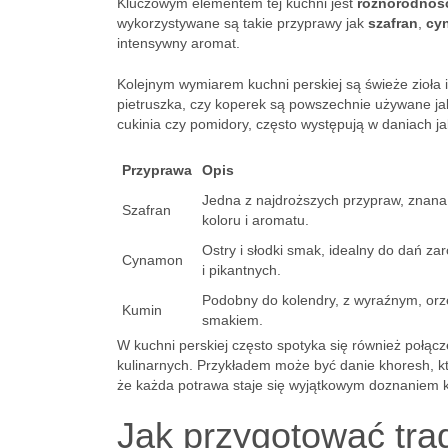
Kluczowym elementem tej kuchni jest
różnorodnoś
wykorzystywane są takie przyprawy jak
szafran
,
cy
intensywny aromat.
Kolejnym wymiarem kuchni perskiej są świeże zioła i
pietruszka, czy koperek są powszechnie używane jak
cukinia czy pomidory, często występują w daniach jak
Przyprawa
Opis
Jedna z najdroższych przypraw, znana
Szafran
koloru i aromatu.
Ostry i słodki smak, idealny do dań zar
Cynamon
i pikantnych.
Podobny do kolendry, z wyraźnym, o
Kumin
smakiem.
W kuchni perskiej często spotyka się również połąc
kulinarnych. Przykładem może być danie khoresh, któ
że każda potrawa staje się wyjątkowym doznaniem 
Jak przygotować tra