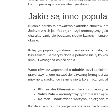
kuchni perskiej w swoim własnym domu.
Jakie są inne popula
Kuchnia perska to prawdziwa skarbnica smaków, ofe
Jednym z nich jest
fesenjan
, czyli aromatyczny gu
charakteryzuje się bogatym, słodko-kwaśnym smakie
okazje.
Kolejnym popularnym daniem jest
zereshk polo
, c
kurczakiem. Berberysy dodają potrawie nie tylko kol
smaki i wzbogaca całość dania.
Warto również wspomnieć o
tahchin
, czyli zapiekan
przyprawy, a jego najczęściej używaną formą jest za
miękkie w środku, co czyni je nie tylko smacznym,
Khoresht-e Gheymé
– gulasz z soczewicy i m
Sabzi Polo
– aromatyczny ryż z mieszanką św
Dolmeh
– nadziewane warzywa, najczęściej w
Każde z tych dań ma swoje miejsce w sercach miłośn