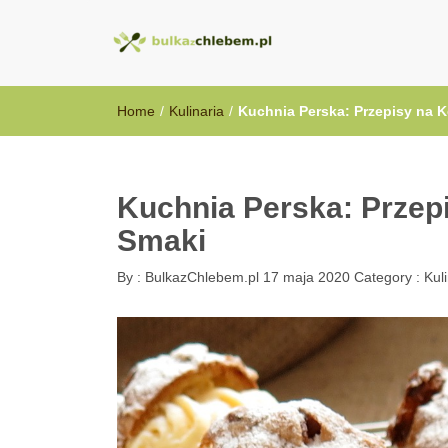
BulkazChlebem
Home
/
Kulinaria
/
Kuchnia Perska: Przepisy na K
Kuchnia Perska: Przepi
Smaki
By :
BulkazChlebem.pl
17 maja 2020
Category :
Kul