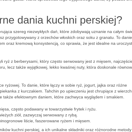
rne dania kuchni perskiej?
rująca szereg niezwykłych dań, które zdobywają uznanie na całym świ
lasz przygotowywany z orzechów włoskich oraz soku z granatu. To danie
m oraz kremową konsystencją, co sprawia, że jest idealne na uroczys
zyli ryż z berberysami, który często serwowany jest z mięsem, najczęście
oru, lecz także wyjątkowej, lekko kwaśnej nuty, która doskonale równo
ce ryżowej. To danie, które łączy w sobie ryż, jogurt, jajka oraz różne
piekanka z kurczakiem. Tahchin po upieczeniu jest chrupiące z wierzch
 ale także efektownym daniem, które zachwyca wyglądem i smakiem.
ięsa, często podawany w towarzystwie frytek i ryżu.
ieżych ziół, zazwyczaj serwowany z rybą.
inogronowe liście, faszerowane ryżem i mięsem.
ików kuchni perskiej, a ich unikalne składniki oraz różnorodne metody