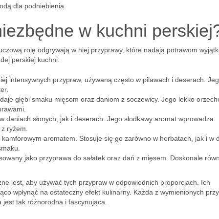
odą dla podniebienia.
niezbędne w kuchni perskiej
uczową rolę odgrywają w niej przyprawy, które nadają potrawom wyjąt
dej perskiej kuchni:
dziej intensywnych przypraw, używaną często w pilawach i deserach. Je
er.
odaje głębi smaku mięsom oraz daniom z soczewicy. Jego lekko orzec
prawami.
 daniach słonych, jak i deserach. Jego słodkawy aromat wprowadza
y z ryżem.
, kamforowym aromatem. Stosuje się go zarówno w herbatach, jak i w 
smaku.
osowany jako przyprawa do sałatek oraz dań z mięsem. Doskonale ró
ne jest, aby używać tych przypraw w odpowiednich proporcjach. Ich
co wpłynąć na ostateczny efekt kulinarny. Każda z wymienionych prz
 jest tak różnorodna i fascynująca.