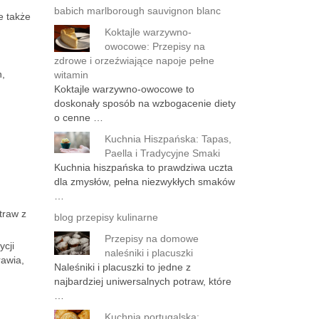
babich marlborough sauvignon blanc
e także
Koktajle warzywno-
owocowe: Przepisy na
zdrowe i orzeźwiające napoje pełne
n,
witamin
Koktajle warzywno-owocowe to
doskonały sposób na wzbogacenie diety
o cenne …
Kuchnia Hiszpańska: Tapas,
Paella i Tradycyjne Smaki
Kuchnia hiszpańska to prawdziwa uczta
dla zmysłów, pełna niezwykłych smaków
…
traw z
blog przepisy kulinarne
Przepisy na domowe
ycji
naleśniki i placuszki
rawia,
Naleśniki i placuszki to jedne z
najbardziej uniwersalnych potraw, które
…
Kuchnia portugalska: