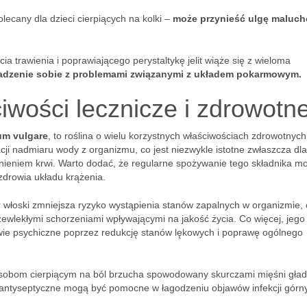
lecany dla dzieci cierpiących na kolki –
może przynieść ulgę maluc
a trawienia i poprawiającego perystaltykę jelit wiąże się z wieloma
adzenie sobie z problemami związanymi z układem pokarmowym.
iwości lecznicze i zdrowotn
um vulgare
, to roślina o wielu korzystnych właściwościach zdrowotnych
i nadmiaru wody z organizmu, co jest niezwykle istotne zwłaszcza dla
ieniem krwi. Warto dodać, że regularne spożywanie tego składnika m
 zdrowia układu krążenia.
włoski zmniejsza ryzyko wystąpienia stanów zapalnych w organizmie, c
zewlekłymi schorzeniami wpływającymi na jakość życia. Co więcej, jego
ie psychiczne poprzez redukcję stanów lękowych i poprawę ogólnego
 osobom cierpiącym na ból brzucha spowodowany skurczami mięśni gład
antyseptyczne mogą być pomocne w łagodzeniu objawów infekcji górn