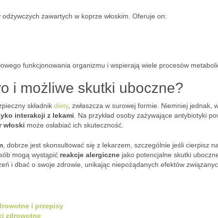
 odżywczych zawartych w koprze włoskim. Oferuje on:
dłowego funkcjonowania organizmu i wspierają wiele procesów metaboli
wo i możliwe skutki uboczne?
zpieczny składnik
diety
, zwłaszcza w surowej formie. Niemniej jednak, 
zyko interakcji z lekami
. Na przykład osoby zażywające antybiotyki p
r włoski
może osłabiać ich skuteczność.
m
, dobrze jest skonsultować się z lekarzem, szczególnie jeśli cierpisz n
 osób mogą wystąpić
reakcje alergiczne
jako potencjalne skutki uboczn
żeń i dbać o swoje zdrowie, unikając niepożądanych efektów związany
drowotne i przepisy
ści zdrowotne