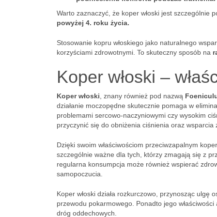
Warto zaznaczyć, że koper włoski jest szczególnie po
powyżej 4. roku życia.
Stosowanie kopru włoskiego jako naturalnego wsparci
korzyściami zdrowotnymi. To skuteczny sposób na
r
Koper włoski – właśc
Koper włoski
, znany również pod nazwą
Foenicul
działanie moczopędne skutecznie pomaga w eliminacj
problemami sercowo-naczyniowymi czy wysokim ciśn
przyczynić się do obniżenia ciśnienia oraz wsparcia
Dzięki swoim właściwościom przeciwzapalnym koper 
szczególnie ważne dla tych, którzy zmagają się z pr
regularna konsumpcja może również wspierać zdrow
samopoczucia.
Koper włoski działa rozkurczowo, przynosząc ulgę
przewodu pokarmowego. Ponadto jego właściwości 
dróg oddechowych.