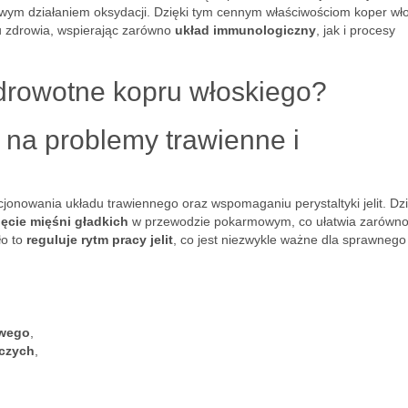
iwym działaniem oksydacji. Dzięki tym cennym właściwościom koper wło
u zdrowia, wspierając zarówno
układ immunologiczny
, jak i procesy
ozdrowotne kopru włoskiego?
 na problemy trawienne i
jonowania układu trawiennego oraz wspomaganiu perystaltyki jelit. Dzi
ięcie mięśni gładkich
w przewodzie pokarmowym, co ułatwia zarówn
ło to
reguluje rytm pracy jelit
, co jest niezwykle ważne dla sprawnego
owego
,
czych
,