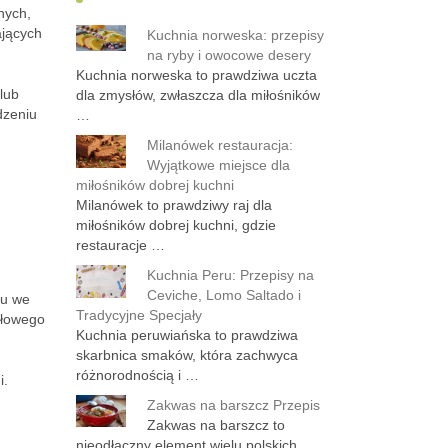
nych,
ających
Kuchnia norweska: przepisy
na ryby i owocowe desery
Kuchnia norweska to prawdziwa uczta
lub
dla zmysłów, zwłaszcza dla miłośników
dzeniu
…
Milanówek restauracja:
Wyjątkowe miejsce dla
miłośników dobrej kuchni
Milanówek to prawdziwy raj dla
miłośników dobrej kuchni, gdzie
restauracje …
Kuchnia Peru: Przepisy na
Ceviche, Lomo Saltado i
ru we
Tradycyjne Specjały
dłowego
Kuchnia peruwiańska to prawdziwa
skarbnica smaków, która zachwyca
różnorodnością i …
i.
Zakwas na barszcz Przepis
Zakwas na barszcz to
nieodłączny element wielu polskich