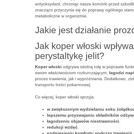
antyoksydant, chroniąc nasze komórki przed szkodl
znacząco przyczynia się do poprawy ogólnego stan
metaboliczne w organizmie.
Jakie jest działanie pr
Jak koper włoski wpływa
perystaltykę jelit?
Koper włoski
odgrywa istotną rolę w poprawie funkc
swoim właściwościom rozkurczającym,
łagodzi nap
proces trawienia, jak i wypróżniania. Dodatkowo, zio
transportu treści pokarmowej.
Co więcej, koper włoski sprzyja:
w zwiększonym wydzielaniu soku żołądk
lepszemu przyswajaniu składników odżyw
łagodzeniu objawów niestrawności
,
redukcji wzdęć
,
podniesieniu komfortu podczas trawienia.