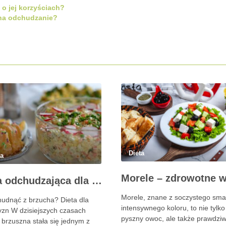
 o jej korzyściach?
 na odchudzanie?
Dieta
ta
Dieta odchudzająca dla mężczyzn – jak schudnąć z brzucha?
Morele, znane z soczystego sma
hudnąć z brzucha? Dieta dla
intensywnego koloru, to nie tylko
zn W dzisiejszych czasach
pyszny owoc, ale także prawdzi
 brzuszna stała się jednym z