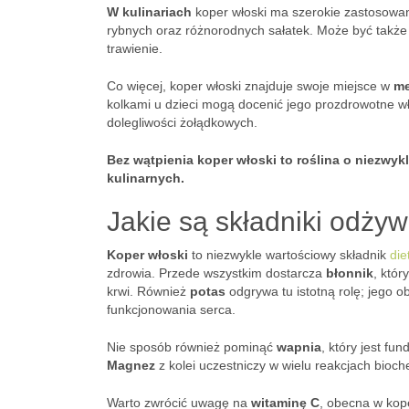
W kulinariach
koper włoski ma szerokie zastosowan
rybnych oraz różnorodnych sałatek. Może być także
trawienie.
Co więcej, koper włoski znajduje swoje miejsce w
me
kolkami u dzieci mogą docenić jego prozdrowotne w
dolegliwości żołądkowych.
Bez wątpienia koper włoski to roślina o niezw
kulinarnych.
Jakie są składniki odżyw
Koper włoski
to niezwykle wartościowy składnik
die
zdrowia. Przede wszystkim dostarcza
błonnik
, któ
krwi. Również
potas
odgrywa tu istotną rolę; jego 
funkcjonowania serca.
Nie sposób również pominąć
wapnia
, który jest f
Magnez
z kolei uczestniczy w wielu reakcjach bioch
Warto zwrócić uwagę na
witaminę C
, obecna w kop