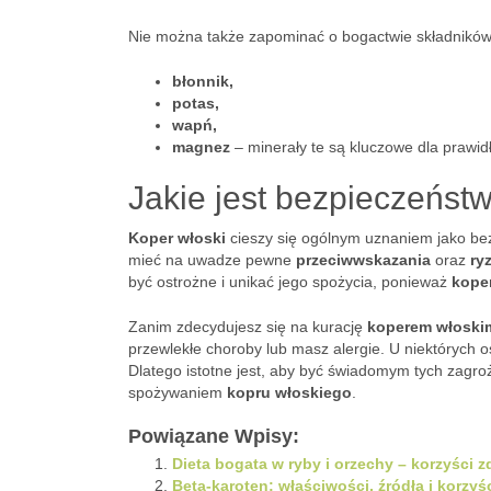
Nie można także zapominać o bogactwie składników
błonnik,
potas,
wapń,
magnez
– minerały te są kluczowe dla prawi
Jakie jest bezpieczeńst
Koper włoski
cieszy się ogólnym uznaniem jako be
mieć na uwadze pewne
przeciwwskazania
oraz
ry
być ostrożne i unikać jego spożycia, ponieważ
kope
Zanim zdecydujesz się na kurację
koperem włoski
przewlekłe choroby lub masz alergie. U niektórych
Dlatego istotne jest, aby być świadomym tych zagro
spożywaniem
kopru włoskiego
.
Powiązane Wpisy:
Dieta bogata w ryby i orzechy – korzyści z
Beta-karoten: właściwości, źródła i korzy