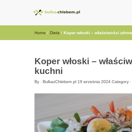
BulkazChlebem
Home
/
Dieta
/
Koper włoski – właściwości zdro
Koper włoski – właści
kuchni
By :
BulkazChlebem.pl
19 września 2024
Category 