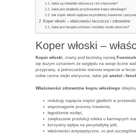
Jakie są składniki odżywcze i ich znaczenie?
Jakie jest działanie prozdrowotne kopru włoskiego?
Jak koper włoski wpływa na problemy trawienne i perystalt
Koper włoski – właściwości lecznicze i zdrowotne
Jakie jest bezpieczeństwo i możliwe skutki uboczne?
Koper włoski – właśc
Koper włoski
, znany pod łacińską nazwą
Foenicul
się dużym uznaniem ze względu na swoje liczne walo
przyprawy, a jednocześnie stanowi wsparcie w le
sobie cenne olejki eteryczne, takie jak
anetol
i
fenc
Właściwości zdrowotne kopru włoskiego
obejmuj
redukcję napięcia mięśni gładkich w przewo
wspomaganie procesu trawienia,
łagodzenie wzdęć,
zwiększanie produkcji mleka u karmiących ma
korzystny wpływ na perystaltykę jelit,
właściwości antyseptyczne, co jest szczegól