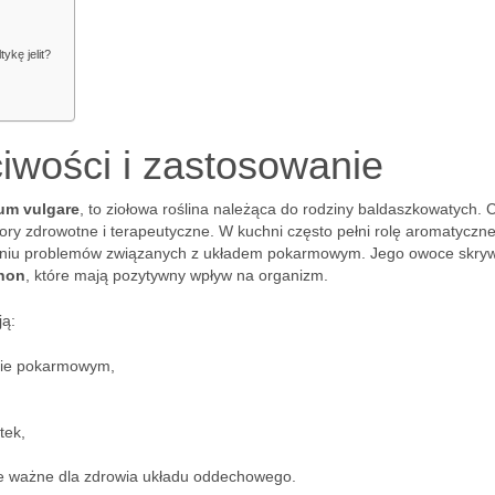
ykę jelit?
iwości i zastosowanie
um vulgare
, to ziołowa roślina należąca do rodziny baldaszkowatych. 
ry zdrowotne i terapeutyczne. W kuchni często pełni rolę aromatyczne
czeniu problemów związanych z układem pokarmowym. Jego owoce skry
hon
, które mają pozytywny wpływ na organizm.
ą:
dzie pokarmowym,
tek,
nie ważne dla zdrowia układu oddechowego.