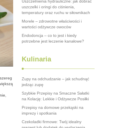
Uszczelnienia hydrauliczne: jak dobrać
uszczelki i oringi do ciśnienia,
temperatury oraz ruchu w siłownikach
Morele – zdrowotne właściwości i
wartości odżywcze owoców
Endodoncja – co to jest i kiedy
potrzebne jest leczenie kanałowe?
Kulinaria
 szereg
Zupy na odchudzanie – jak schudnąć
większą
jedząc zupę
Szybkie Przepisy na Smaczne Sałatki
nie,
na Kolację: Lekkie i Odżywcze Posiłki
Przepisy na domowe przekąski na
imprezy i spotkania
Czekoladki firmowe: Twój idealny
prezent lub dodatek do wydarzenia