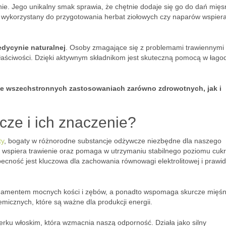
ie. Jego unikalny smak sprawia, że chętnie dodaje się go do dań mięs
 wykorzystany do przygotowania herbat ziołowych czy naparów wspier
dycynie naturalnej
. Osoby zmagające się z problemami trawiennymi 
łaściwości. Dzięki aktywnym składnikom jest skuteczną pomocą w łago
ykle wszechstronnych zastosowaniach zarówno zdrowotnych, jak i
cze i ich znaczenie?
ty
, bogaty w różnorodne substancje odżywcze niezbędne dla naszego
ry wspiera trawienie oraz pomaga w utrzymaniu stabilnego poziomu cuk
obecność jest kluczowa dla zachowania równowagi elektrolitowej i prawi
undamentem mocnych kości i zębów, a ponadto wspomaga skurcze mięśn
emicznych, które są ważne dla produkcji energii.
erku włoskim, która wzmacnia naszą odporność. Działa jako silny