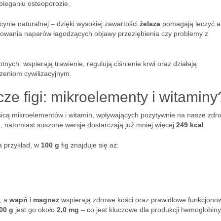
bieganiu osteoporozie.
nie naturalnej – dzięki wysokiej zawartości
żelaza
pomagają leczyć a
otowania naparów łagodzących objawy przeziębienia czy problemy z
ych: wspierają trawienie, regulują ciśnienie krwi oraz działają
rzeniom cywilizacyjnym.
ze figi: mikroelementy i witaminy
icą mikroelementów i witamin, wpływających pozytywnie na nasze zdr
l
, natomiast suszone wersje dostarczają już mniej więcej
249 kcal
.
a przykład, w
100 g
fig znajduje się aż:
i, a
wapń
i
magnez
wspierają zdrowe kości oraz prawidłowe funkcjono
00 g
jest go około
2,0 mg
– co jest kluczowe dla produkcji hemoglobiny