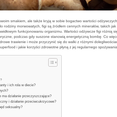
ą swoim smakiem, ale także kryją w sobie bogactwo wartości odżywczych
 rodziny morwowatych, figi są źródłem cennych minerałów, takich jak 
awidłowym funkcjonowaniu organizmu. Wartości odżywcze figi różnią si
oryczne, podczas gdy suszone stanowią energetyczną bombę. Co więcej
owe trawienie i może przyczynić się do walki z różnymi dolegliwościa
perfood i jakie korzyści zdrowotne płyną z jej regularnego spożywania
y?
ty i ich rola w diecie?
onych?
kie ma działanie przeczyszczające?
miczny i działanie przeciwcukrzycowe?
opęd seksualny?