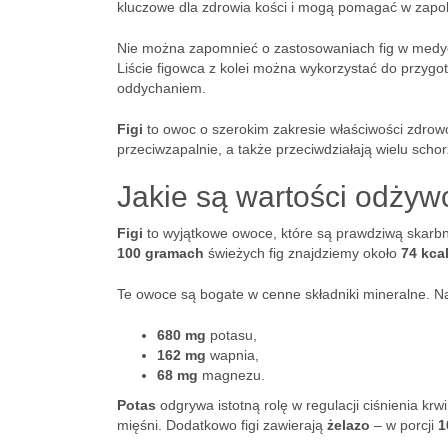
kluczowe dla zdrowia kości i mogą pomagać w zapo
Nie można zapomnieć o zastosowaniach fig w medycy
Liście figowca z kolei można wykorzystać do przyg
oddychaniem.
Figi
to owoc o szerokim zakresie właściwości zdrowotn
przeciwzapalnie, a także przeciwdziałają wielu scho
Jakie są wartości odżywc
Figi
to wyjątkowe owoce, które są prawdziwą skarbn
100 gramach
świeżych fig znajdziemy około
74 kca
Te owoce są bogate w cenne składniki mineralne. N
680 mg
potasu,
162 mg
wapnia,
68 mg
magnezu.
Potas
odgrywa istotną rolę w regulacji ciśnienia krw
mięśni. Dodatkowo figi zawierają
żelazo
– w porcji
1