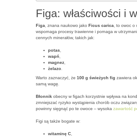
Figa: właściwości i 
Figa
, znana naukowo jako
Ficus carica
, to owoc o
wspomaga procesy trawienne i pomaga w utrzymaniu
cennych minerałów, takich jak:
potas
,
wapń
,
magnez
,
żelazo
.
Warto zaznaczyć, że
100 g świeżych fig
zawiera o
samą wagę.
Błonnik
obecny w figach korzystnie wpływa na kondyc
zmniejszać ryzyko wystąpienia chorób oczu związan
powinny sięgnąć po te owoce – wysoka
zawartość p
Figi są także bogate w:
witaminę C
,