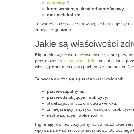
witaminy B
,
które wspierają układ odpornościowy
,
oraz metabolizm
.
Te wartości odżywcze sprawiają, że figa staje się n
zdrowia organizmu.
Jakie są właściwości zdr
Figi
to niezwykle wartościowe owoce, które przynoszą
prawidłowe
funkcjonowanie jelit
i mają działanie prz
więcej,
potas
obecny w figach może pomóc obniżyć ci
Te owoce wyróżniają się także właściwościami:
przeciwzapalnymi
,
przeciwdziałającymi cukrzycy
,
stabilizującymi poziom cukru we krwi,
zmniejszającymi ryzyko rozwoju chorób cywili
neutralizującymi wolne rodniki.
Figi
mają również pozytywny wpływ na zdrowie serca.
wpływa na układ sercowo-naczyniowy. Oprócz tego 