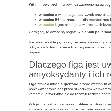
Witaminowy profil fig
również zasługuje na uwagę.
witamina A
wspomaga nasz wzrok oraz układ
witamina B6
ma znaczenie dla metabolizmu b
witamina K
jest niezbędna w procesach krzep
Co więcej, te owoce są bogate w
błonnik pokarmo
Niezależnie od tego, czy wybierzemy świeże czy sus
odżywczych.
Regularne ich spożywanie może prz
organizmu.
Dlaczego figa jest 
antyoksydanty i ich r
Figa
zyskała miano
superfood
przede wszystkim dz
ponieważ chronią nas przed szkodliwym wpływem wo
komórek i przyczyniać się do rozwoju różnych chor
W figach znajdziemy również
polifenole
, które pos
spożywanie tych owoców może znacznie obniżyć ryzyk