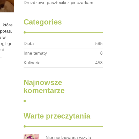
Drożdżowe paszteciki z pieczarkami
Categories
, które
potas,
ę w
, figi
Dieta
585
mi.
Inne tematy
8
.
Kulinaria
458
Najnowsze
komentarze
Warte przeczytania
Niespodziewana wizyta