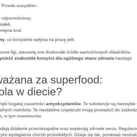
 Przede wszystkim:
 odpornościowy,
iałek,
nięcia krwi.
wy
, co korzystnie wpływa na pracę jelit.
zone figi, stanowią one doskonałe źródło wartościowych składników
ynieść znakomite korzyści dla ogólnego stanu zdrowia
naszego
uważana za superfood:
ola w diecie?
ięki bogatej zawartości
antyoksydantów
. Te substancje są niezwykle
lnych rodników. Te niestabilne cząsteczki mogą prowadzić do uszkodz
ób, w tym nowotworów.
iadają działanie przeciwzapalne oraz wspierają zdrowie serca. Regularn
o wystąpienia chorób przewlekłych. Dzieje się tak, ponieważ neutrali