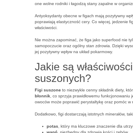
one wolne rodniki i łagodzą stany zapalne w organiz
Antyoksydanty obecne w figach mają pozytywny wpły
poprawiają elastyczność cery. Co więcej, jedzenie fi
właściwości.
Nie można zapominać, że figa jako superfood nie t
samopoczucie oraz ogólny stan zdrowia. Dzięki wys
jej pozytywny wpływ na układ pokarmowy.
Jakie są właściwości
suszonych?
Figi suszone
to niezwykle cenny składnik diety, kt
błonnik
, co sprzyja prawidłowemu funkcjonowaniu 
owoców może poprawić perystaltykę oraz pomóc w reg
Dodatkowo, figi dostarczają istotnych minerałów, taki
potas
, który ma kluczowe znaczenie dla utrz
wapń
, niezbędny dla zdrowia kości i zębów,