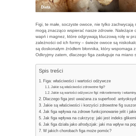
Dieta
Figi, te małe, soczyste owoce, nie tylko zachwycaj
mogą znacząco wspierać nasze zdrowie. Należące do
wapń i magnez, które odgrywają kluczową rolę w pr
zależności od ich formy – świeże owoce są niskokal
są doskonałym źródłem błonnika, który wspomaga zdr
Odkryjmy zatem, dlaczego figa zasługuje na miano su
Spis treści
Figa: właściwości i wartości odżywcze
Jakie są właściwości zdrowotne figi?
Jakie są wartości odżywcze figi: mikroelementy i witamin
Dlaczego figa jest uważana za superfood: antyoksydan
Jakie są właściwości i korzyści zdrowotne fig susz
Jak figa wpływa na zdrowe funkcjonowanie jelit i ja
Jak figa wpływa na cukrzycę: jaki jest indeks glike
Jak figa działa jako afrodyzjak: jaki ma wpływ na p
W jakich chorobach figa może pomóc?