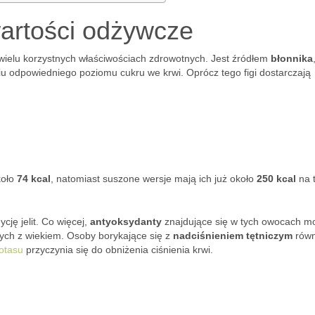
wartości odżywcze
 wielu korzystnych właściwościach zdrowotnych. Jest źródłem
błonnika
 odpowiedniego poziomu cukru we krwi. Oprócz tego figi dostarczają
koło
74 kcal
, natomiast suszone wersje mają ich już około
250 kcal
na 
ję jelit. Co więcej,
antyoksydanty
znajdujące się w tych owocach m
ych z wiekiem. Osoby borykające się z
nadciśnieniem tętniczym
równ
otasu
przyczynia się do obniżenia ciśnienia krwi.