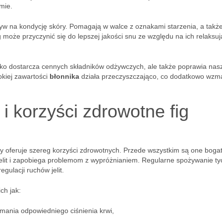
mie.
w na kondycję skóry. Pomagają w walce z oznakami starzenia, a takż
g może przyczynić się do lepszej jakości snu ze względu na ich relaksu
ylko dostarcza cennych składników odżywczych, ale także poprawia nas
okiej zawartości
błonnika
działa przeczyszczająco, co dodatkowo wzm
 i korzyści zdrowotne fig
óry oferuje szereg korzyści zdrowotnych. Przede wszystkim są one boga
jelit i zapobiega problemom z wypróżnianiem. Regularne spożywanie ty
ulacji ruchów jelit.
ch jak:
ymania odpowiedniego ciśnienia krwi,