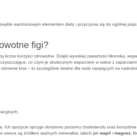
iezwykle wartościowym elementem diety i przyczynia się do ogólnej pop
owotne figi?
 liczne korzyści zdrowotne. Dzięki wysokiej zawartości błonnika, wspi
eczyszczające, co czyni je skutecznym wsparciem w walce z zaparciami
śnienie krwi – to szczególnie istotne dla osób cierpiących na nadciśni
zacyjnych,
 Ich spożycie sprzyja obniżeniu poziomu cholesterolu oraz korzystnie
te owoce są źródłem ważnych minerałów, takich jak
wapń
i
magnez
, k