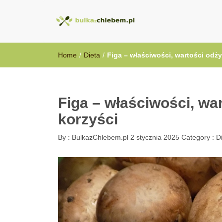
BulkazChlebem
Home
/
Dieta
/
Figa – właściwości, wartości odż
Figa – właściwości, wa
korzyści
By :
BulkazChlebem.pl
2 stycznia 2025
Category :
D