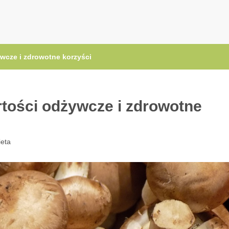
.pl
ywcze i zdrowotne korzyści
rtości odżywcze i zdrowotne
ieta