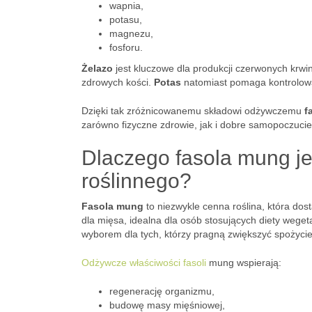
wapnia,
potasu,
magnezu,
fosforu.
Żelazo
jest kluczowe dla produkcji czerwonych krw
zdrowych kości.
Potas
natomiast pomaga kontrolować
Dzięki tak zróżnicowanemu składowi odżywczemu
f
zarówno fizyczne zdrowie, jak i dobre samopoczucie
Dlaczego fasola mung je
roślinnego?
Fasola mung
to niezwykle cenna roślina, która dos
dla mięsa, idealna dla osób stosujących diety weget
wyborem dla tych, którzy pragną zwiększyć spożycie
Odżywcze właściwości fasoli
mung wspierają:
regenerację organizmu,
budowę masy mięśniowej,