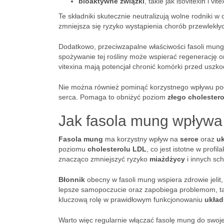
bioaktywne związki
, takie jak isovitexin i vite
Te składniki skutecznie neutralizują wolne rodniki w
zmniejsza się ryzyko wystąpienia chorób przewlekłyc
Dodatkowo, przeciwzapalne właściwości fasoli mung
spożywanie tej rośliny może wspierać regenerację or
vitexina mają potencjał chronić komórki przed us
Nie można również pominąć korzystnego wpływu po
serca. Pomaga to obniżyć poziom
złego cholestero
Jak fasola mung wpływa 
Fasola mung
ma korzystny wpływ na
serce
oraz
u
poziomu
cholesterolu LDL
, co jest istotne w profil
znacząco zmniejszyć ryzyko
miażdżycy
i innych sc
Błonnik
obecny w fasoli mung wspiera zdrowie jelit, 
lepsze samopoczucie oraz zapobiega problemom, t
kluczową rolę w prawidłowym funkcjonowaniu
układ
Warto więc regularnie włączać fasolę mung do swojej 