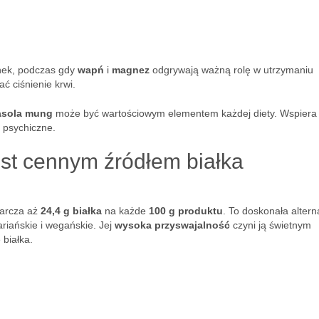
inek, podczas gdy
wapń
i
magnez
odgrywają ważną rolę w utrzymaniu
 ciśnienie krwi.
asola mung
może być wartościowym elementem każdej diety. Wspiera
 psychiczne.
st cennym źródłem białka
tarcza aż
24,4 g białka
na każde
100 g produktu
. To doskonała alter
ariańskie i wegańskie. Jej
wysoka przyswajalność
czyni ją świetnym
 białka.