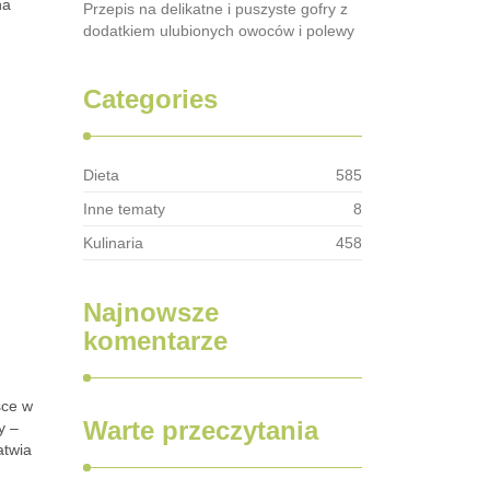
na
Przepis na delikatne i puszyste gofry z
dodatkiem ulubionych owoców i polewy
Categories
Dieta
585
Inne tematy
8
Kulinaria
458
Najnowsze
komentarze
sce w
Warte przeczytania
y –
atwia