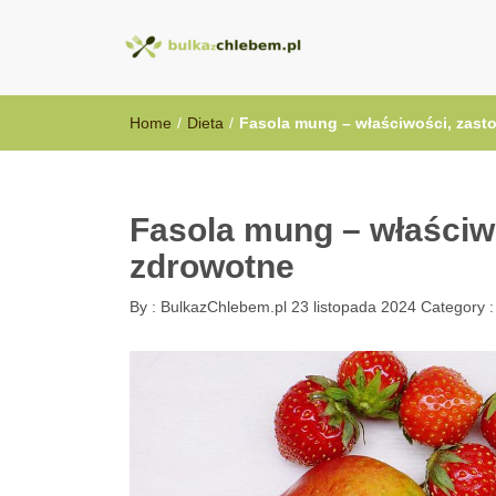
BulkazChlebem
Home
/
Dieta
/
Fasola mung – właściwości, zasto
Fasola mung – właściwo
zdrowotne
By :
BulkazChlebem.pl
23 listopada 2024
Category 