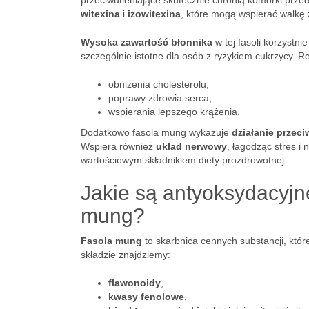
przeciwutleniające skutecznie chronią komórki prze
witexina
i
izowitexina
, które mogą wspierać walkę
Wysoka zawartość błonnika
w tej fasoli korzystn
szczególnie istotne dla osób z ryzykiem cukrzycy. 
obniżenia cholesterolu,
poprawy zdrowia serca,
wspierania lepszego krążenia.
Dodatkowo fasola mung wykazuje
działanie przec
Wspiera również
układ nerwowy
, łagodząc stres i
wartościowym składnikiem diety prozdrowotnej.
Jakie są antyoksydacyjne
mung?
Fasola mung
to skarbnica cennych substancji, które
składzie znajdziemy:
flawonoidy
,
kwasy fenolowe
,