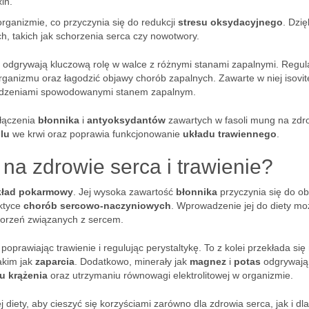
xin.
 organizmie, co przyczynia się do redukcji
stresu oksydacyjnego
. Dzię
h, takich jak schorzenia serca czy nowotwory.
 odgrywają kluczową rolę w walce z różnymi stanami zapalnymi. Regul
ganizmu oraz łagodzić objawy chorób zapalnych. Zawarte w niej isovite
zkodzeniami spowodowanymi stanem zapalnym.
łączenia
błonnika
i
antyoksydantów
zawartych w fasoli mung na zdr
lu
we krwi oraz poprawia funkcjonowanie
układu trawiennego
.
na zdrowie serca i trawienie?
kład pokarmowy
. Jej wysoka zawartość
błonnika
przyczynia się do ob
aktyce
chorób sercowo-naczyniowych
. Wprowadzenie jej do diety mo
horzeń związanych z sercem.
poprawiając trawienie i regulując perystaltykę. To z kolei przekłada się
akim jak
zaparcia
. Dodatkowo, minerały jak
magnez
i
potas
odgrywają
u krążenia
oraz utrzymaniu równowagi elektrolitowej w organizmie.
diety, aby cieszyć się korzyściami zarówno dla zdrowia serca, jak i dla