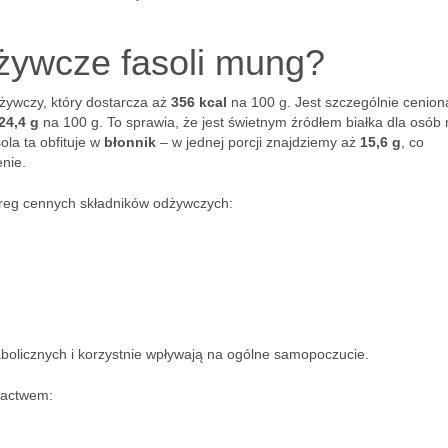
dżywcze fasoli mung?
żywczy, który dostarcza aż
356 kcal
na 100 g. Jest szczególnie cenion
24,4 g
na 100 g. To sprawia, że jest świetnym źródłem białka dla osób
sola ta obfituje w
błonnik
– w jednej porcji znajdziemy aż
15,6 g
, co
enie.
zereg cennych składników odżywczych:
bolicznych i korzystnie wpływają na ogólne samopoczucie.
gactwem: