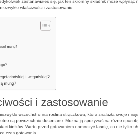
edykolwiek zastanawiałeś się, jak ten skromny składnik może wpłynąć 
iezwykłe właściwości i zastosowanie!
fasoli mung?
nego?
getariańskiej i wegańskiej?
olą mung?
iwości i zastosowanie
 niezwykle wszechstronna roślina strączkowa, która znalazła swoje miej
rowotne są powszechnie doceniane. Można ją spożywać na różne sposob
taci kiełków. Warto przed gotowaniem namoczyć fasolę, co nie tylko uł
aca czas gotowania.