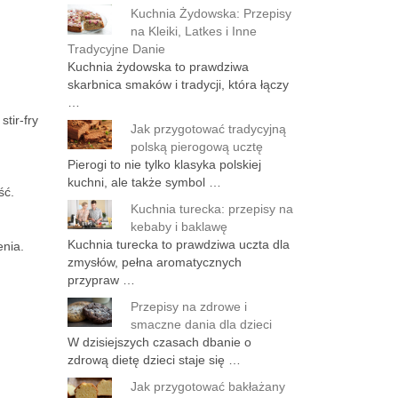
Kuchnia Żydowska: Przepisy
na Kleiki, Latkes i Inne
Tradycyjne Danie
Kuchnia żydowska to prawdziwa
skarbnica smaków i tradycji, która łączy
…
tir-fry
Jak przygotować tradycyjną
polską pierogową ucztę
Pierogi to nie tylko klasyka polskiej
kuchni, ale także symbol …
ść.
Kuchnia turecka: przepisy na
kebaby i baklawę
Kuchnia turecka to prawdziwa uczta dla
enia.
zmysłów, pełna aromatycznych
przypraw …
Przepisy na zdrowe i
smaczne dania dla dzieci
W dzisiejszych czasach dbanie o
zdrową dietę dzieci staje się …
Jak przygotować bakłażany