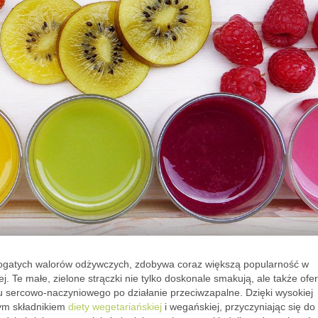
bogatych walorów odżywczych, zdobywa coraz większą popularność w
j. Te małe, zielone strączki nie tylko doskonale smakują, ale także ofe
u sercowo-naczyniowego po działanie przeciwzapalne. Dzięki wysokiej
lnym składnikiem
diety wegetariańskiej
i wegańskiej, przyczyniając się do