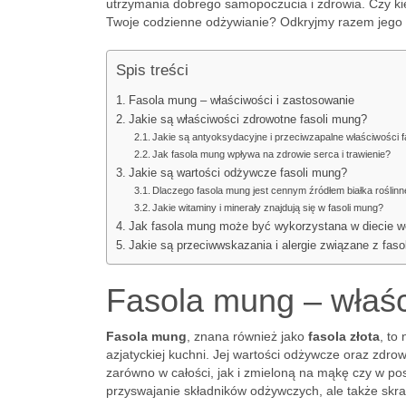
utrzymania dobrego samopoczucia i zdrowia. Czy ki
Twoje codzienne odżywianie? Odkryjmy razem jego n
Spis treści
Fasola mung – właściwości i zastosowanie
Jakie są właściwości zdrowotne fasoli mung?
Jakie są antyoksydacyjne i przeciwzapalne właściwości 
Jak fasola mung wpływa na zdrowie serca i trawienie?
Jakie są wartości odżywcze fasoli mung?
Dlaczego fasola mung jest cennym źródłem białka roślin
Jakie witaminy i minerały znajdują się w fasoli mung?
Jak fasola mung może być wykorzystana w diecie we
Jakie są przeciwwskazania i alergie związane z fas
Fasola mung – właśc
Fasola mung
, znana również jako
fasola złota
, to
azjatyckiej kuchni. Jej wartości odżywcze oraz zd
zarówno w całości, jak i zmieloną na mąkę czy w pos
przyswajanie składników odżywczych, ale także skr