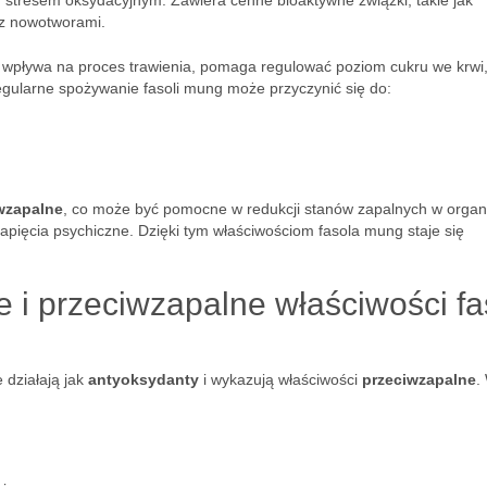
d stresem oksydacyjnym. Zawiera cenne bioaktywne związki, takie jak
 z nowotworami.
ie wpływa na proces trawienia, pomaga regulować poziom cukru we krwi,
Regularne spożywanie fasoli mung może przyczynić się do:
iwzapalne
, co może być pomocne w redukcji stanów zapalnych w organ
 napięcia psychiczne. Dzięki tym właściwościom fasola mung staje się
 i przeciwzapalne właściwości fa
 działają jak
antyoksydanty
i wykazują właściwości
przeciwzapalne
.