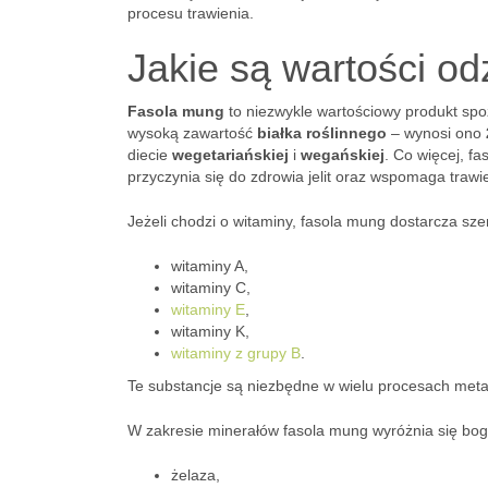
procesu trawienia.
Jakie są wartości o
Fasola mung
to niezwykle wartościowy produkt spo
wysoką zawartość
białka roślinnego
– wynosi ono
diecie
wegetariańskiej
i
wegańskiej
. Co więcej, fa
przyczynia się do zdrowia jelit oraz wspomaga trawi
Jeżeli chodzi o witaminy, fasola mung dostarcza s
witaminy A,
witaminy C,
witaminy E
,
witaminy K,
witaminy z grupy B
.
Te substancje są niezbędne w wielu procesach meta
W zakresie minerałów fasola mung wyróżnia się bo
żelaza,