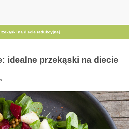
.pl
rzekąski na diecie redukcyjnej
 idealne przekąski na diecie
ta