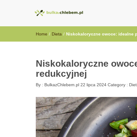
BulkazChlebem
Home
/
Dieta
/
Niskokaloryczne owoce: idealne p
Niskokaloryczne owoce:
redukcyjnej
By :
BulkazChlebem.pl
22 lipca 2024
Category :
Die