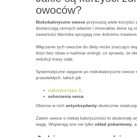
owoców?
Niskokaloryczne owoce
przynoszą wiele korzyści
dostarczają cennych witamin i minerałów, które są 
zawartości błonnika sprzyjają one dobremu trawieni
Włączenie tych owoców do diety może znacząco ws
ilości bez obaw o nadmiar energii, co sprawia, że id
redukcji masy ciała.
Systematyczne sięganie po niskokaloryczne owoce m
przewlekłych, takich jak:
cukrzyca typu 2
,
schorzenia serca
.
Obecne w nich
antyoksydanty
skutecznie zwalczaj
Zatem owoce o niskiej kaloryczności to doskonały w
wagę. Wspierają one nie tylko
układ pokarmowy
, 