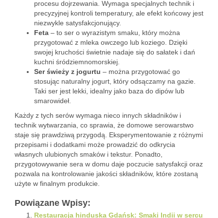
procesu dojrzewania. Wymaga specjalnych technik i
precyzyjnej kontroli temperatury, ale efekt końcowy jest
niezwykle satysfakcjonujący.
Feta
– to ser o wyrazistym smaku, który można
przygotować z mleka owczego lub koziego. Dzięki
swojej kruchości świetnie nadaje się do sałatek i dań
kuchni śródziemnomorskiej.
Ser świeży z jogurtu
– można przygotować go
stosując naturalny jogurt, który odsączamy na gazie.
Taki ser jest lekki, idealny jako baza do dipów lub
smarowideł.
Każdy z tych serów wymaga nieco innych składników i
technik wytwarzania, co sprawia, że domowe serowarstwo
staje się prawdziwą przygodą. Eksperymentowanie z różnymi
przepisami i dodatkami może prowadzić do odkrycia
własnych ulubionych smaków i tekstur. Ponadto,
przygotowywanie sera w domu daje poczucie satysfakcji oraz
pozwala na kontrolowanie jakości składników, które zostaną
użyte w finalnym produkcie.
Powiązane Wpisy:
Restauracja hinduska Gdańsk: Smaki Indii w sercu