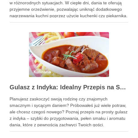
w różnorodnych sytuacjach. W ciepłe dni, dania te oferują
przyjemne orzeźwienie, pozwalając uniknąć dodatkowego
nagrzewania kuchni poprzez użycie kuchenki czy piekarnika.
To znacząco wpływa na komfort życia, zwłaszcza w gorące,
letnie miesiące. Dania …
Kulinaria
Gulasz z Indyka: Idealny Przepis na Szybki i Smaczny Obiad
Planujesz zaskoczyć swoją rodzinę czy znajomych
smacznym i sycącym daniem? Próbowałeś już wiele potraw,
ale chcesz czegoś nowego? Poznaj przepis na prosty gulasz
z indyka – szybki do przygotowania, pełen smaku i aromatu
dania, które z pewnością zachwyci Twoich gości.
Zastanawiasz się, jak go przyrządzić? To bardzo proste!
Zapraszam do …