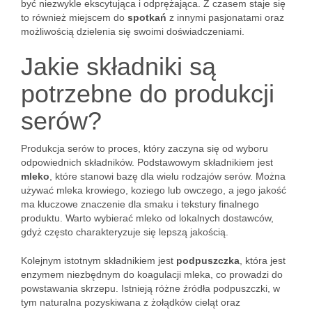
być niezwykle ekscytująca i odprężająca. Z czasem staje się
to również miejscem do
spotkań
z innymi pasjonatami oraz
możliwością dzielenia się swoimi doświadczeniami.
Jakie składniki są
potrzebne do produkcji
serów?
Produkcja serów to proces, który zaczyna się od wyboru
odpowiednich składników. Podstawowym składnikiem jest
mleko
, które stanowi bazę dla wielu rodzajów serów. Można
używać mleka krowiego, koziego lub owczego, a jego jakość
ma kluczowe znaczenie dla smaku i tekstury finalnego
produktu. Warto wybierać mleko od lokalnych dostawców,
gdyż często charakteryzuje się lepszą jakością.
Kolejnym istotnym składnikiem jest
podpuszczka
, która jest
enzymem niezbędnym do koagulacji mleka, co prowadzi do
powstawania skrzepu. Istnieją różne źródła podpuszczki, w
tym naturalna pozyskiwana z żołądków cieląt oraz