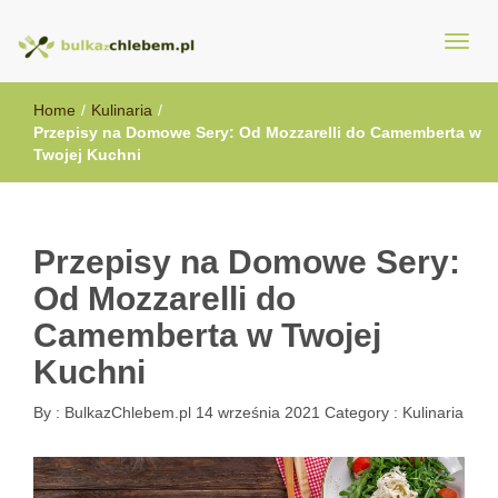
BulkazChlebem.pl
Home
/
Kulinaria
/
Przepisy na Domowe Sery: Od Mozzarelli do Camemberta w
Twojej Kuchni
Przepisy na Domowe Sery:
Od Mozzarelli do
Camemberta w Twojej
Kuchni
By :
BulkazChlebem.pl
14 września 2021
Category :
Kulinaria