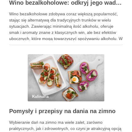
Wino bezalkoholowe: odkryj jego wady i zalety
Wino bezalkoholowe zdobywa coraz większą popularność,
stając się alternatywą dla tradycyjnych trunków w wielu
sytuacjach. Zawierając minimalną ilość alkoholu, oferuje
smak i aromaty znane z klasycznych win, ale bez efektów
ubocznych, które mogą towarzyszyć spożywaniu alkoholu. W
obliczu rosnącej świadomości zdrowotnej, wiele osób
decyduje się na ten napój, pragnąc cieszyć …
Kulinaria
Pomysły i przepisy na dania na zimno
Wybieranie dań na zimno ma wiele zalet, zarówno
praktycznych, jak i zdrowotnych, co czyni je atrakcyjną opcją