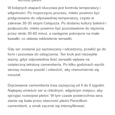
wzrostu pleśni.
W kolejnych etapach kluczowa jest kontrola temperatury i
wilgotności. Po rozpoczęciu procesu, mleko powinno być
podgrzewane do odpowiedniej temperatury, często w
zakresie 30-35 stopni Celsjusza. Po dodaniu kultury bakterii i
podpuszczki, mleko powinno być pozostawione do stężenia
przez około 30-60 minut, a następnie pokrojone na małe
kawałki, co ułatwia oddzielenie serwatki.
Gdy ser zostanie już wymieszany i odcedzony, przełóż go do
form i pozostaw do odsączenia. Ten krok jest niezwykle
ważny, gdyż odpowiednia ilość serwatki wpływa na
ostateczną teksturę camemberta. Po kilku godzinach wyrób
serowy możesz posolić i odwrócić, aby równomiernie się
osuszał.
Dojrzewanie camemberta trwa zazwyczaj od 4 do 6 tygodni.
Najlepiej umieścić ser w chłodnym, wilgotnym miejscu, aby
sprzyjać rozwojowi pleśni. W tym czasie powierzchnia sera
stanie się biała przez obecność pleśni Penicillium
camemberti, a smak zacznie się intensyfikować.