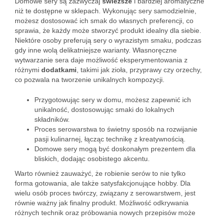
Domowe sery są zazwyczaj
świeższe
i bardziej aromatyczne
niż te dostępne w sklepach. Wykonując sery samodzielnie,
możesz dostosować ich smak do własnych preferencji, co
sprawia, że każdy może stworzyć produkt idealny dla siebie.
Niektóre osoby preferują sery o wyrazistym smaku, podczas
gdy inne wolą delikatniejsze warianty. Własnoręczne
wytwarzanie sera daje możliwość eksperymentowania z
różnymi
dodatkami
, takimi jak zioła, przyprawy czy orzechy,
co pozwala na tworzenie unikalnych kompozycji.
Przygotowując sery w domu, możesz zapewnić ich
unikalność, dostosowując smaki do lokalnych
składników.
Proces serowarstwa to świetny sposób na rozwijanie
pasji kulinarnej, łącząc technikę z kreatywnością.
Domowe sery mogą być doskonałym prezentem dla
bliskich, dodając osobistego akcentu.
Warto również zauważyć, że robienie serów to nie tylko
forma gotowania, ale także satysfakcjonujące hobby. Dla
wielu osób proces twórczy, związany z serowarstwem, jest
równie ważny jak finalny produkt. Możliwość odkrywania
różnych technik oraz próbowania nowych przepisów może