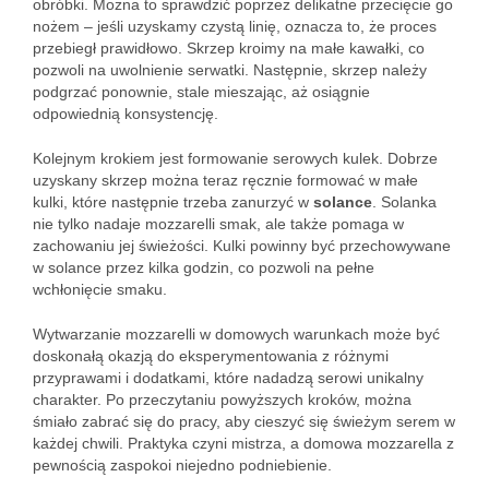
obróbki. Można to sprawdzić poprzez delikatne przecięcie go
nożem – jeśli uzyskamy czystą linię, oznacza to, że proces
przebiegł prawidłowo. Skrzep kroimy na małe kawałki, co
pozwoli na uwolnienie serwatki. Następnie, skrzep należy
podgrzać ponownie, stale mieszając, aż osiągnie
odpowiednią konsystencję.
Kolejnym krokiem jest formowanie serowych kulek. Dobrze
uzyskany skrzep można teraz ręcznie formować w małe
kulki, które następnie trzeba zanurzyć w
solance
. Solanka
nie tylko nadaje mozzarelli smak, ale także pomaga w
zachowaniu jej świeżości. Kulki powinny być przechowywane
w solance przez kilka godzin, co pozwoli na pełne
wchłonięcie smaku.
Wytwarzanie mozzarelli w domowych warunkach może być
doskonałą okazją do eksperymentowania z różnymi
przyprawami i dodatkami, które nadadzą serowi unikalny
charakter. Po przeczytaniu powyższych kroków, można
śmiało zabrać się do pracy, aby cieszyć się świeżym serem w
każdej chwili. Praktyka czyni mistrza, a domowa mozzarella z
pewnością zaspokoi niejedno podniebienie.